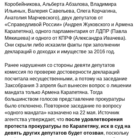
Коробейникова, Альберта Абзалова, Владимира
Ильиных, Валерия Савельева, Олега Корчагина,
Анатолия Марчевского), двух депутатов от
«Справедливой России» (Андрея Жуковского и Армена
Карапетяна), одного парламентария от ЛДПР (Павла
Мякишева) и одного от КПРФ (Александра Ивачева).
Они скрыли либо исказили факты при заполнении
деклараций о доходах и имуществе за 2016 год.
Ранее нарушения со стороны девяти депутатов
комиссия по проверке достоверности деклараций
посчитала несущественными, а потому на заседание
Заксобрания 3 апреля был вынесен вопрос о лишении
мандата только Армена Карапетяна. Тогда
большинством голосов представление прокуратуры
было отклонено. Повторное заседание по вопросу
«одного мандата» назначено на 22 мая. Источник
агентства утверждает, что
после удовлетворения
протеста прокуратуры по Карапетяну, иск в суд на
девять других депутатов будет отозван
, поскольку