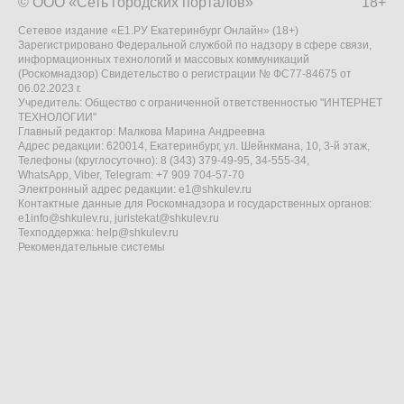
© ООО «Сеть городских порталов»
18+
Сетевое издание «Е1.РУ Екатеринбург Онлайн» (18+)
Зарегистрировано Федеральной службой по надзору в сфере связи,
информационных технологий и массовых коммуникаций
(Роскомнадзор) Свидетельство о регистрации № ФС77-84675 от
06.02.2023 г.
Учредитель: Общество с ограниченной ответственностью "ИНТЕРНЕТ
ТЕХНОЛОГИИ"
Главный редактор: Малкова Марина Андреевна
Адрес редакции: 620014, Екатеринбург, ул. Шейнкмана, 10, 3-й этаж,
Телефоны (круглосуточно): 8 (343) 379-49-95, 34-555-34,
WhatsApp, Viber, Telegram: +7 909 704-57-70
Электронный адрес редакции:
e1@shkulev.ru
Контактные данные для Роскомнадзора и государственных органов:
e1info@shkulev.ru
,
juristekat@shkulev.ru
Техподдержка:
help@shkulev.ru
Рекомендательные системы