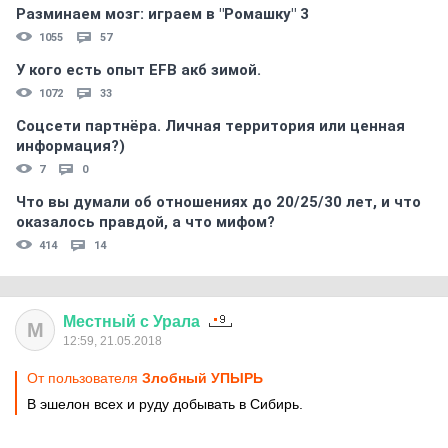
Разминаем мозг: играем в "Ромашку" 3
1055
57
У кого есть опыт EFB акб зимой.
1072
33
Соцсети партнёра. Личная территория или ценная
информация?)
7
0
Что вы думали об отношениях до 20/25/30 лет, и что
оказалось правдой, а что мифом?
414
14
Местный
с
Урала
М
12:59, 21.05.2018
От пользователя
Злобный УПЫРЬ
В эшелон всех и руду добывать в Сибирь.