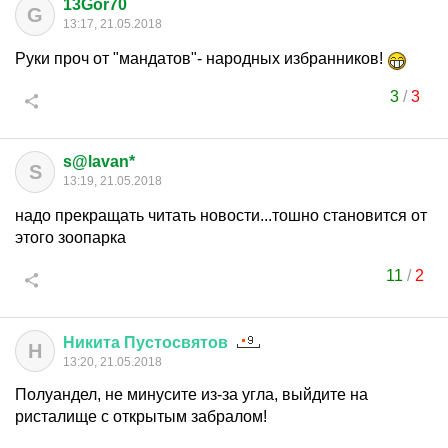
13Gor70
G
13:17, 21.05.2018
Руки проч от "мандатов"- народных избранников!
3
/
3
s@lavan*
S
13:19, 21.05.2018
надо прекращать читать новости...тошно становится от
этого зоопарка
11
/
2
Никита
Пустосвятов
Н
13:20, 21.05.2018
Полуандел, не минусите из-за угла, выйдите на
ристалище с открытым забралом!