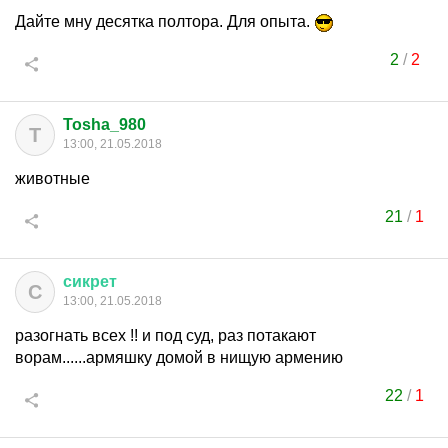
Дайте мну десятка полтора. Для опыта.
2
/
2
Tosha_980
T
13:00, 21.05.2018
животные
21
/
1
сикрет
С
13:00, 21.05.2018
разогнать всех !! и под суд, раз потакают
ворам......армяшку домой в нищую армению
22
/
1