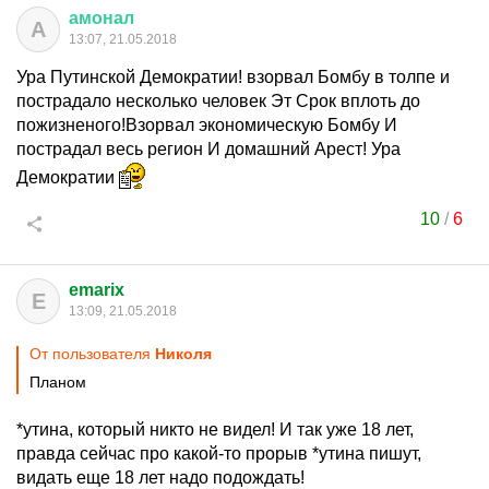
амонал
А
13:07, 21.05.2018
Ура Путинской Демократии! взорвал Бомбу в толпе и
пострадало несколько человек Эт Срок вплоть до
пожизненого!Взорвал экономическую Бомбу И
пострадал весь регион И домашний Арест! Ура
Демократии
10
/
6
emarix
E
13:09, 21.05.2018
От пользователя
Hиколя
Планом
*утина, который никто не видел! И так уже 18 лет,
правда сейчас про какой-то прорыв *утина пишут,
видать еще 18 лет надо подождать!