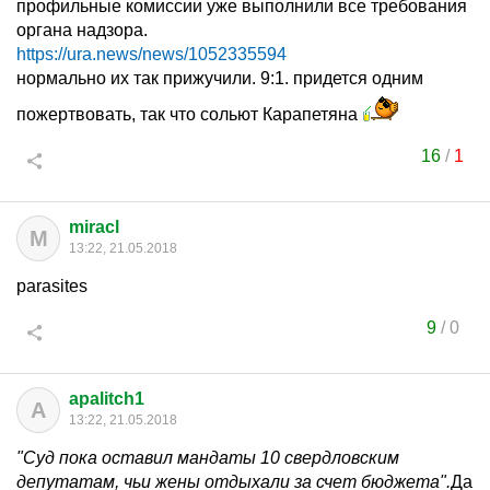
профильные комиссии уже выполнили все требования
органа надзора.
https://ura.news/news/1052335594
нормально их так прижучили. 9:1. придется одним
пожертвовать, так что сольют Карапетяна
16
/
1
miracl
M
13:22, 21.05.2018
parasites
9
/
0
apalitch1
A
13:22, 21.05.2018
"Суд пока оставил мандаты 10 свердловским
депутатам, чьи жены отдыхали за счет бюджета".
Да