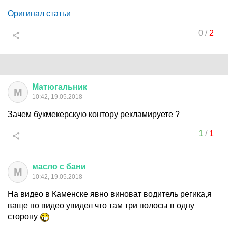
Оригинал статьи
0
/
2
Матюгальник
М
10:42, 19.05.2018
Зачем букмекерскую контору рекламируете ?
1
/
1
масло
с
бани
М
10:42, 19.05.2018
На видео в Каменске явно виноват водитель регика,я
ваще по видео увидел что там три полосы в одну
сторону