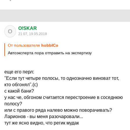
O!SKAR
O
21:07, 19.05.2018
От пользователя
hobbICo
Автоэксперта пора отправить на экспертизу
еще его перл:
"Если тут четыре полосы, то однозначно виноват тот,
кто обгонял".(с)
с какой бани?
у нас че, обгоном считается перестроение в соседнюю
полосу?
или с правого ряда налево можно поворачивать?
Ларионов - вы меня разочаровали...
тут же ясно видно, что регик мудак