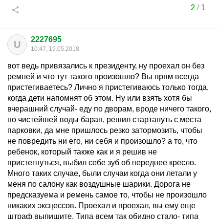
2
/
1
2227695
U
10:47, 19.05.2018
вот ведь привязались к президенту, ну проехал он без
ремней и что тут такого произошло? Вы прям всегда
пристегиваетесь? Лично я пристегиваюсь только тогда,
когда дети напомнят об этом. Ну или взять хотя бы
вчерашний случай- еду по дворам, вроде ничего такого,
но чистейшей воды баран, решил стартануть с места
парковки, да мне пришлось резко затормозить, чтобы
не повредить ни его, ни себя и произошло? а то, что
ребенок, который также как и я решив не
пристегнуться, выбил себе зуб об переднее кресло.
Много таких случае, были случаи когда они летали у
меня по салону как воздушные шарики. Дорога не
предсказуема и ремень самое то, чтобы не произошло
никаких эксцессов. Проехал и проехал, вы ему еще
штраф выпишите. Типа всем так обидно стало- типа