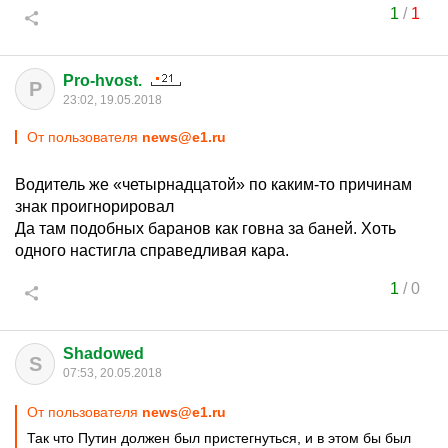
1
/
1
Pro-hvost.
P
23:02, 19.05.2018
От пользователя
news@e1.ru
Водитель же «четырнадцатой» по каким-то причинам
знак проигнорировал
Да там подобных баранов как говна за баней. Хоть
одного настигла справедливая кара.
1
/
0
Shadowed
S
07:53, 20.05.2018
От пользователя
news@e1.ru
Так что Путин должен был пристегнуться, и в этом бы был