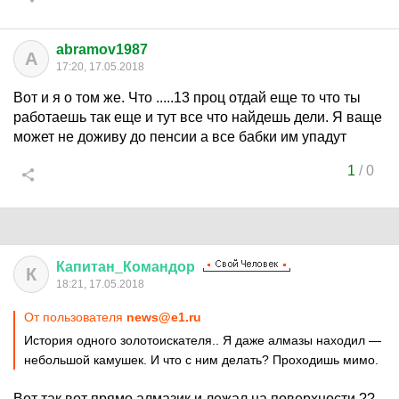
abramov1987
A
17:20, 17.05.2018
Вот и я о том же. Что .....13 проц отдай еще то что ты
работаешь так еще и тут все что найдешь дели. Я ваще
может не доживу до пенсии а все бабки им упадут
1
/
0
Капитан
_
Командор
К
18:21, 17.05.2018
От пользователя
news@e1.ru
История одного золотоискателя.. Я даже алмазы находил —
небольшой камушек. И что с ним делать? Проходишь мимо.
Вот так вот прямо алмазик и лежал на поверхности ??