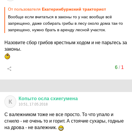
От пользователя
Екатеринбуржский тракторист
Вообще если вчитаться в законы то у нас вообще всё
запрещено, даже собирать грибы в лесу около дома так-то
запрещено, нужно брать в аренду лесной участок.
Назовите сбор грибов крестным ходом и не парьтесь за
законы.
6
/
1
Копыто
осла
схиегумена
К
10:51, 17.05.2018
С валежником тоже не все просто. То что упало и
сгнило - не очень то и горит. А стоячие сухары, годные
на дрова - не валежник.