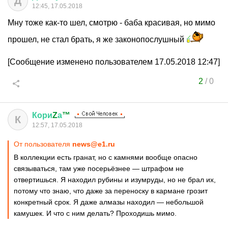
Д
12:45, 17.05.2018
Мну тоже как-то шел, смотрю - баба красивая, но мимо
прошел, не стал брать, я же законопослушный
[Сообщение изменено пользователем 17.05.2018 12:47]
2
/
0
Кори
Z
а
™
К
12:57, 17.05.2018
От пользователя
news@e1.ru
В коллекции есть гранат, но с камнями вообще опасно
связываться, там уже посерьёзнее — штрафом не
отвертишься. Я находил рубины и изумруды, но не брал их,
потому что знаю, что даже за переноску в кармане грозит
конкретный срок. Я даже алмазы находил — небольшой
камушек. И что с ним делать? Проходишь мимо.