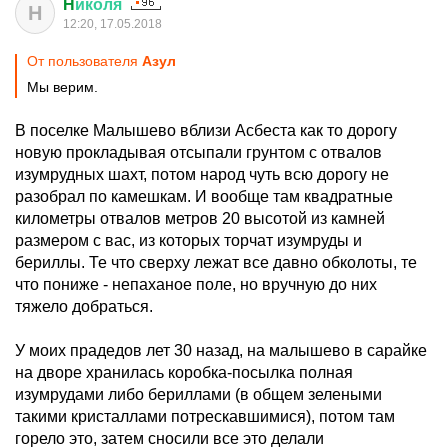
H
иколя
H
12:20, 17.05.2018
От пользователя
Азул
Мы верим.
В поселке Малышево вблизи Асбеста как то дорогу
новую прокладывая отсыпали грунтом с отвалов
изумрудных шахт, потом народ чуть всю дорогу не
разобрал по камешкам. И вообще там квадратные
километры отвалов метров 20 высотой из камней
размером с вас, из которых торчат изумруды и
бериллы. Те что сверху лежат все давно обколоты, те
что пониже - непаханое поле, но вручную до них
тяжело добраться.
У моих прадедов лет 30 назад, на малышево в сарайке
на дворе хранилась коробка-посылка полная
изумрудами либо бериллами (в общем зелеными
такими кристаллами потрескавшимися), потом там
горело это, затем сносили все это делали