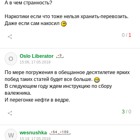
А в чем странность?
Наркотики если что тоже нельзя хранить-перевозить.
Даже если сам накосил
0
/
1
Oslo Liberator
O
15:06, 17.05.2018
По мере погружения в обещанное десятилетие ярких
побед таких статей будет все больше.
В следующем году ждем инструкцию по сбору
валежника.
И перегонке нефти в ведре.
3
/
0
wesnushka
W
15:19, 17.05.2018