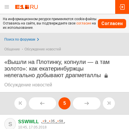
На информационном ресурсе применяются cookie-файлы.
Согласен
Оставаясь на сайте, вы подтверждаете свое
согласие
на
их использование.
Поиск по форумам
Общение
Обсуждение новостей
«Вышли на Плотинку, копнули — а там
золото»: как екатеринбуржцы
нелегально добывают драгметаллы
Обсуждение новостей
5
SSWWLL
S
10:45, 17.05.2018