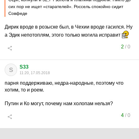
сих пор не ищет «старателей». Россель спокойно сидит
Совфеде
Дирик вроде в розыске был, в Чехии вроде гасился. Ну
а Эдик непотоплям, этого только могила исправит
2
/
0
S33
S
11:20, 17.05.2018
парня поддерживаю, недра-народные, поэтому что
хотим, то и роем.
Путин и Ко могут, почему нам холопам нельзя?
4
/
0