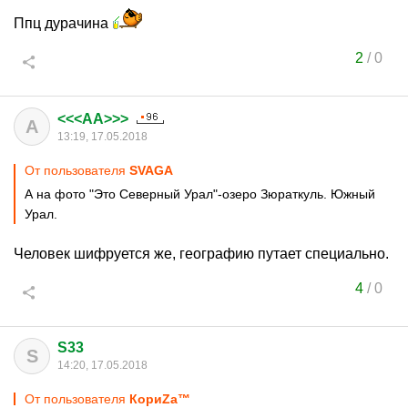
Ппц дурачина
2
/
0
<<<AA>>>
A
13:19, 17.05.2018
От пользователя
SVAGA
А на фото "Это Северный Урал"-озеро Зюраткуль. Южный
Урал.
Человек шифруется же, географию путает специально.
4
/
0
S33
S
14:20, 17.05.2018
От пользователя
КориZа™