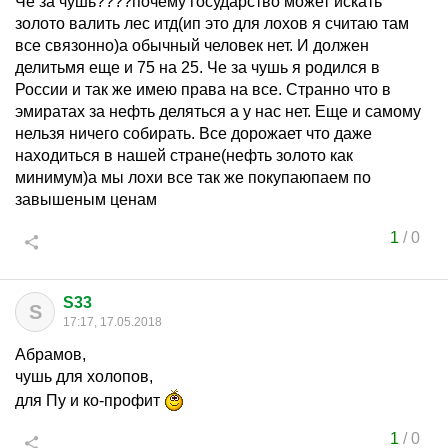
Че за чушь????почему государство может искать
золото валить лес итд(ип это для лохов я считаю там
все связонно)а обычный человек нет. И должен
делитьмя еще и 75 на 25. Че за чушь я родился в
России и так же имею права на все. Странно что в
эмиратах за нефть деляться а у нас нет. Еще и самому
нельзя ничего собирать. Все дорожает что даже
находиться в нашей стране(нефть золото как
минимум)а мы лохи все так же покупаюпаем по
завышеным ценам
1
/
0
S33
S
17:17, 17.05.2018
Абрамов,
чушь для холопов,
для Пу и ко-профит
1
/
0