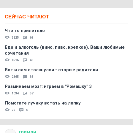
СЕЙЧАС ЧИТАЮТ
Что то прилетело
3225
69
Еда и алкоголь (вино, пиво, крепкое). Ваши любимые
сочетания
1516
48
Вот и сам столкнулся - старые родители...
2365
35
Разминаем мозг: играем в "Ромашку" 3
1034
57
Помогите лучику встать на лапку
29
0
гримли