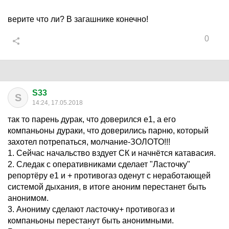
верите что ли? В загашнике конечно!
0
S33
S
14:24, 17.05.2018
так то парень дурак, что доверился е1, а его
компаньоны дураки, что доверились парню, который
захотел потрепаться, молчание-ЗОЛОТО!!!
1. Сейчас начальство вздует СК и начнётся катавасия.
2. Следак с оперативниками сделает "Ласточку"
репортёру е1 и + противогаз оденут с неработающей
системой дыхания, в итоге аноним перестанет быть
анонимом.
3. Анониму сделают ласточку+ противогаз и
компаньоны перестанут быть анонимными.