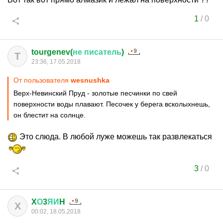
1
/
0
tourgenev(
не
писатель
)
T
23:36, 17.05.2018
От пользователя
wesnushka
Верх-Невинский Пруд - золотые песчинки по свей
поверхности воды плавают. Песочек у берега всколыхнешь,
он блестит на солнце.
Это слюда. В любой луже можешь так развлекаться
3
/
0
X
О
3
ЯИ
H
X
00:02, 18.05.2018