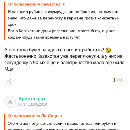
От пользователя
news@e1.ru
Я находил рубины и изумруды, но не брал их, потому что
знаю, что даже за переноску в кармане грозит конкретный
срок.
Вот в Казахстане дали разрешение, может быть, и у нас
когда-нибудь такие времена наступят.
А кто тогда будет за идею в лагерях работать?
Жесть конечно Казахстан уже переплюнули, а у них на
секундочку в 90-ых еще и электричество мало где было.
Мда.
1
/
0
Арист
o
крат
А
00:37, 18.05.2018
От пользователя
Ли Сицын
Это что же получается, если я нашел алмаз или рубин и
положил его к себе в карман, я автоматически становлюсь