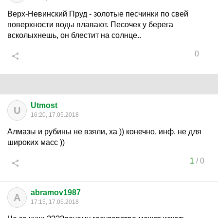
Верх-Невинский Пруд - золотые песчинки по свей
поверхности воды плавают. Песочек у берега
всколыхнешь, он блестит на солнце..
0
Utmost
U
16:20, 17.05.2018
Алмазы и рубины не взяли, ха )) конечно, инф. не для
широких масс ))
1
/
0
abramov1987
A
17:15, 17.05.2018