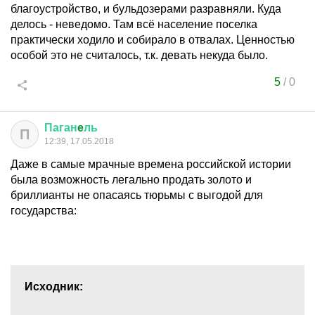
благоустройство, и бульдозерами разравняли. Куда
делось - неведомо. Там всё население поселка
практически ходило и собирало в отвалах. Ценностью
особой это не считалось, т.к. девать некуда было.
5
/
0
Паган
e
ль
П
12:39, 17.05.2018
Даже в самые мрачные времена российской истории
была возможность легально продать золото и
бриллианты не опасаясь тюрьмы с выгодой для
государства:
Исходник: