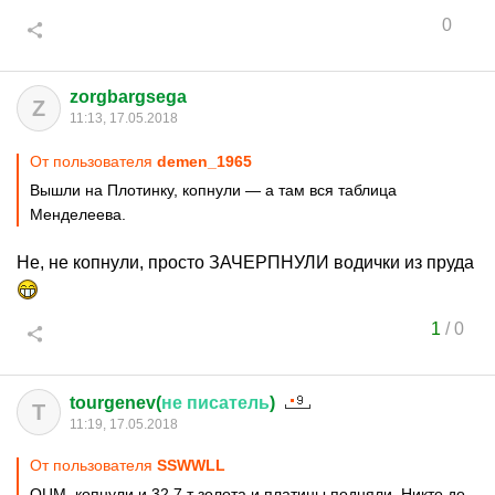
0
zorgbargsega
Z
11:13, 17.05.2018
От пользователя
demen_1965
Вышли на Плотинку, копнули — а там вся таблица
Менделеева.
Не, не копнули, просто ЗАЧЕРПНУЛИ водички из пруда
1
/
0
tourgenev(
не
писатель
)
T
11:19, 17.05.2018
От пользователя
SSWWLL
ОЦМ, копнули и 32,7 т золота и платины подняли. Никто до