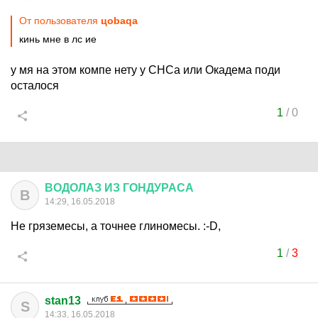
От пользователя
цоbaqa
кинь мне в лс ие
у мя на этом компе нету у СНСа или Окадема поди
осталося
1
/
0
ВОДОЛАЗ
ИЗ
ГОНДУРАСА
В
14:29, 16.05.2018
Не гряземесы, а точнее глиномесы. :-D,
1
/
3
stan13
S
14:33, 16.05.2018