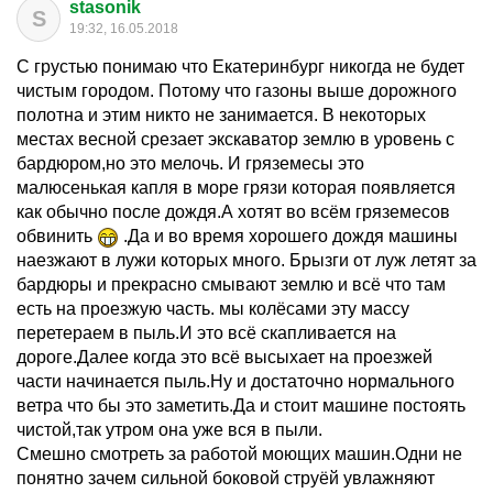
stasonik
S
19:32, 16.05.2018
С грустью понимаю что Екатеринбург никогда не будет
чистым городом. Потому что газоны выше дорожного
полотна и этим никто не занимается. В некоторых
местах весной срезает экскаватор землю в уровень с
бардюром,но это мелочь. И гряземесы это
малюсенькая капля в море грязи которая появляется
как обычно после дождя.А хотят во всём гряземесов
обвинить
.Да и во время хорошего дождя машины
наезжают в лужи которых много. Брызги от луж летят за
бардюры и прекрасно смывают землю и всё что там
есть на проезжую часть. мы колёсами эту массу
перетераем в пыль.И это всё скапливается на
дороге.Далее когда это всё высыхает на проезжей
части начинается пыль.Ну и достаточно нормального
ветра что бы это заметить.Да и стоит машине постоять
чистой,так утром она уже вся в пыли.
Смешно смотреть за работой моющих машин.Одни не
понятно зачем сильной боковой струёй увлажняют