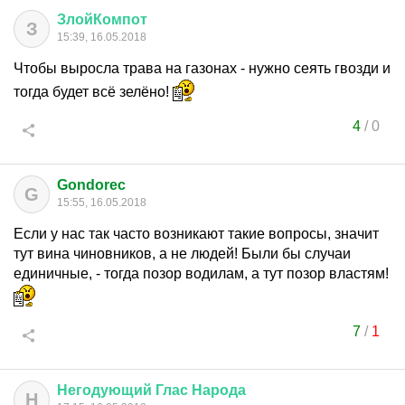
ЗлойКомпот
З
15:39, 16.05.2018
Чтобы выросла трава на газонах - нужно сеять гвозди и
тогда будет всё зелёно!
4
/
0
Gondorec
G
15:55, 16.05.2018
Если у нас так часто возникают такие вопросы, значит
тут вина чиновников, а не людей! Были бы случаи
единичные, - тогда позор водилам, а тут позор властям!
7
/
1
Негодующий
Глас
Народа
Н