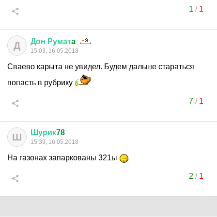
1
/
1
Дон
Румат
a
Д
15:03, 16.05.2018
Сваево карыта не увидел. Будем дальше стараться
попасть в рубрику
7
/
1
Шурик
78
Ш
15:39, 16.05.2018
На газонах запаркованы 321ы
2
/
1