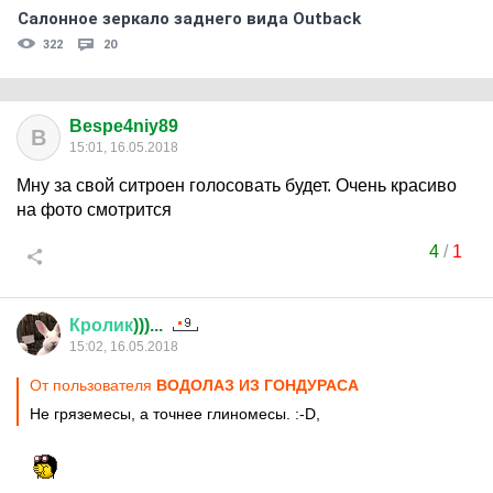
Салонное зеркало заднего вида Outback
322
20
Bespe4niy89
B
15:01, 16.05.2018
Мну за свой ситроен голосовать будет. Очень красиво
на фото смотрится
4
/
1
Кролик
)))...
15:02, 16.05.2018
От пользователя
ВОДОЛАЗ ИЗ ГОНДУРАСА
Не гряземесы, а точнее глиномесы. :-D,