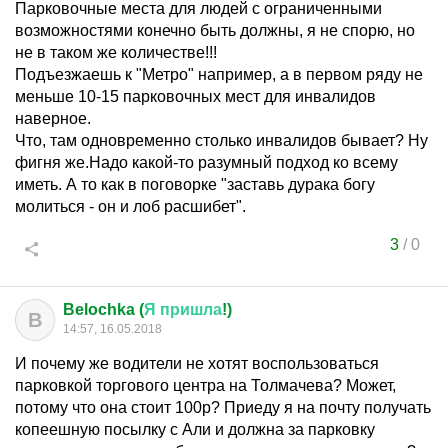
Парковочные места для людей с ограниченными
возможностями конечно быть должны, я не спорю, но
не в таком же количестве!!!
Подъезжаешь к "Метро" например, а в первом ряду не
меньше 10-15 парковочных мест для инвалидов
наверное.
Что, там одновременно столько инвалидов бывает? Ну
фигня же.Надо какой-то разумный подход ко всему
иметь. А то как в поговорке "заставь дурака богу
молиться - он и лоб расшибет".
3
/
0
Belochka (
Я
пришла
!)
B
14:57, 16.05.2018
И почему же водители не хотят воспользоваться
парковкой торгового центра на Толмачева? Может,
потому что она стоит 100р? Приеду я на почту получать
копеешную посылку с Али и должна за парковку