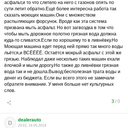
асфальт,и то что слетело на него с газонов опять по
сути летит обратно.Ещё более интересна работа так
сказать моющих машин.Они с множеством
распыляющих форсунок. Вроде как эта система
призвана мыть асфальт. Но вот загвоздка в том что
чтобы мыть дорожное полотно грязная вода должна
куда-то сливатся.Если по хорошему то в ливнёвку.Но
Моющая машина едет перед ней прямо так много воды
льётся,и ВСЁЁЁЁ. Остаётся мокрый асфальт с этой же
грязью. Наблюдал даже несколько таких машин ехали
ёлочкой и мыли дорогу.Но также до ливнёвки грязная
вода так и не дошла.Вывод:бесполезная трата воды и
денег из бюджета. Если вы всего этого не замечали
обратите внимание. У меня больше нет культурных
слов.
3
/
0
dealerauto
D
20:01, 16.05.2018