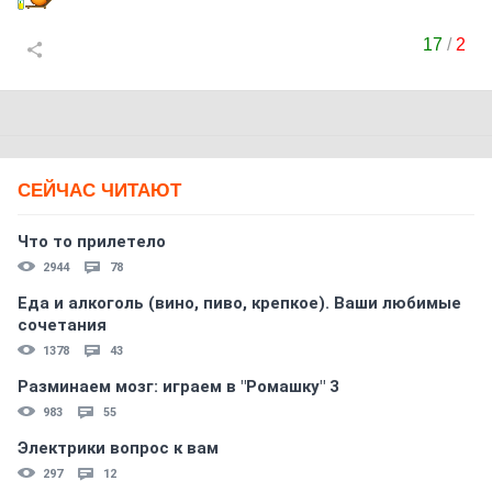
17
/
2
СЕЙЧАС ЧИТАЮТ
Что то прилетело
2944
78
Еда и алкоголь (вино, пиво, крепкое). Ваши любимые
сочетания
1378
43
Разминаем мозг: играем в "Ромашку" 3
983
55
Электрики вопрос к вам
297
12