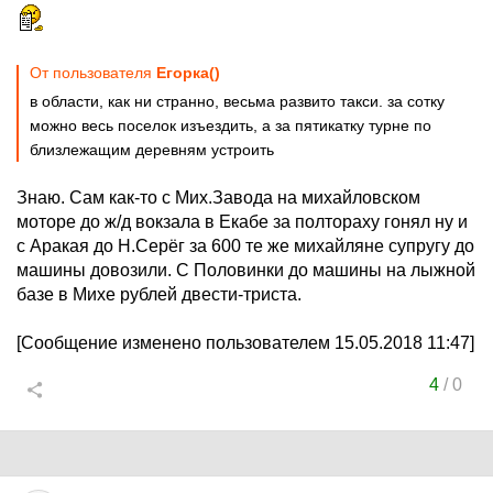
От пользователя
Егорка()
в области, как ни странно, весьма развито такси. за сотку
можно весь поселок изъездить, а за пятикатку турне по
близлежащим деревням устроить
Знаю. Сам как-то с Мих.Завода на михайловском
моторе до ж/д вокзала в Екабе за полтораху гонял ну и
с Аракая до Н.Серёг за 600 те же михайляне супругу до
машины довозили. С Половинки до машины на лыжной
базе в Михе рублей двести-триста.
[Сообщение изменено пользователем 15.05.2018 11:47]
4
/
0