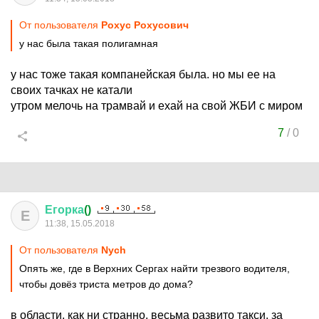
От пользователя
Рохус Рохусович
у нас была такая полигамная
у нас тоже такая компанейская была. но мы ее на
своих тачках не катали
утром мелочь на трамвай и ехай на свой ЖБИ с миром
7
/
0
Егорка
()
Е
11:38, 15.05.2018
От пользователя
Nych
Опять же, где в Верхних Сергах найти трезвого водителя,
чтобы довёз триста метров до дома?
в области, как ни странно, весьма развито такси. за