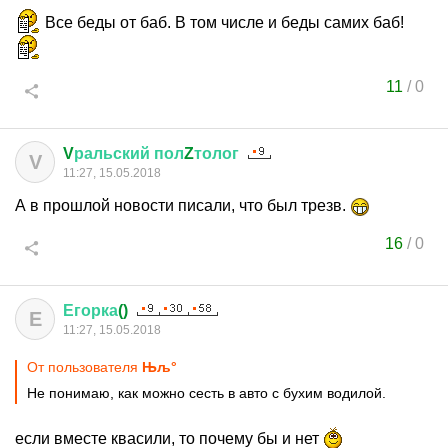
Все беды от баб. В том числе и беды самих баб!
11
/
0
V
ральский
пол
Z
толог
V
11:27, 15.05.2018
А в прошлой новости писали, что был трезв.
16
/
0
Егорка
()
Е
11:27, 15.05.2018
От пользователя
Њљ°
Не понимаю, как можно сесть в авто с бухим водилой.
если вместе квасили, то почему бы и нет