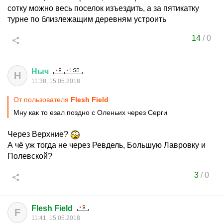
сотку можно весь поселок изъездить, а за пятикатку
турне по близлежащим деревням устроить
14
/
0
Ныч
Н
11:38, 15.05.2018
От пользователя
Flesh Field
Мну как то езал поздно с Оленьих через Серги
Через Верхние?
А чё уж тогда не через Ревдель, Большую Лавровку и
Полевской?
3
/
0
Flesh Field
F
11:41, 15.05.2018