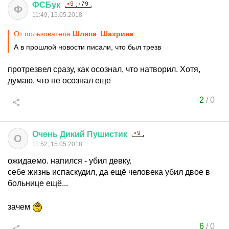
ФСБук
Ф
11:49, 15.05.2018
От пользователя
Шляпа_Шахрина
А в прошлой новости писали, что был трезв
протрезвел сразу, как осознал, что натворил. Хотя,
думаю, что не осознал еще
2
/
0
Очень
Дикий
Пушистик
О
11:52, 15.05.2018
ожидаемо. напился - убил девку.
себе жизнь испаскудил, да ещё человека убил двое в
больнице ещё...
зачем
6
/
0