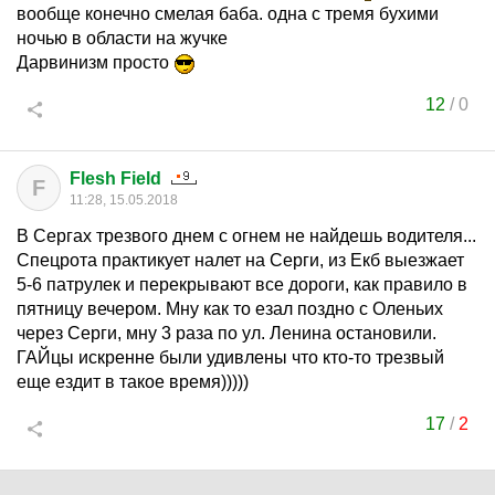
вообще конечно смелая баба. одна с тремя бухими
ночью в области на жучке
Дарвинизм просто
12
/
0
Flesh Field
F
11:28, 15.05.2018
В Сергах трезвого днем с огнем не найдешь водителя...
Спецрота практикует налет на Серги, из Екб выезжает
5-6 патрулек и перекрывают все дороги, как правило в
пятницу вечером. Мну как то езал поздно с Оленьих
через Серги, мну 3 раза по ул. Ленина остановили.
ГАЙцы искренне были удивлены что кто-то трезвый
еще ездит в такое время)))))
17
/
2