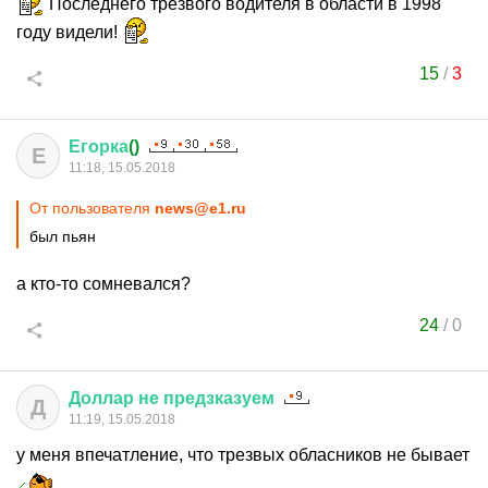
Последнего трезвого водителя в области в 1998
году видели!
15
/
3
Егорка
()
Е
11:18, 15.05.2018
От пользователя
news@e1.ru
был пьян
а кто-то сомневался?
24
/
0
Доллар
не
предзказуем
Д
11:19, 15.05.2018
у меня впечатление, что трезвых обласников не бывает