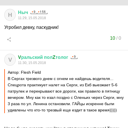
Ныч
Н
11:29, 15.05.2018
Угробил девку, паскудник!
10
/
0
V
ральский
пол
Z
толог
V
11:30, 15.05.2018
Автор: Flesh Field
В Сергах трезвого днем с огнем не найдешь водителя...
Спецрота практикует налет на Серги, из Екб выезжает 5-6
патрулек и перекрывают все дороги, как правило в пятницу
вечером. Мну как то езал поздно с Оленьих через Серги, мну
3 раза по ул. Ленина остановили. ГАЙцы искренне были
удивлены что кто-то трезвый еще ездит в такое время)))))