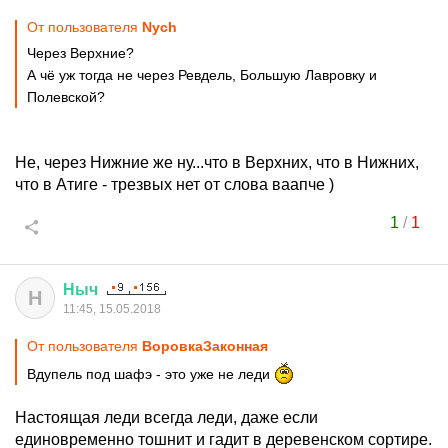
От пользователя
Nych
Через Верхние?
А чё уж тогда не через Ревдель, Большую Лавровку и
Полевской?
Не, через Нижние же ну...что в Верхних, что в Нижних,
что в Атиге - трезвых нет от слова ваапче )
1
/
1
Ныч
Н
11:45, 15.05.2018
От пользователя
ВоровкаЗаконная
Вдупель под шафэ - это уже не леди
Настоящая леди всегда леди, даже если
единовременно тошнит и гадит в деревенском сортире.