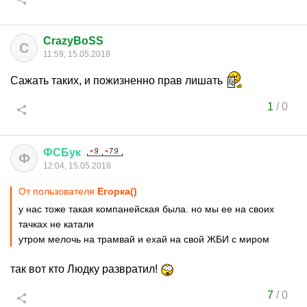
CrazyBoSS
C
11:59, 15.05.2018
Сажать таких, и пожизненно прав лишать
1
/
0
ФСБук
Ф
12:04, 15.05.2018
От пользователя
Егорка()
у нас тоже такая компанейская была. но мы ее на своих
тачках не катали
утром мелочь на трамвай и ехай на свой ЖБИ с миром
так вот кто Людку развратил!
7
/
0