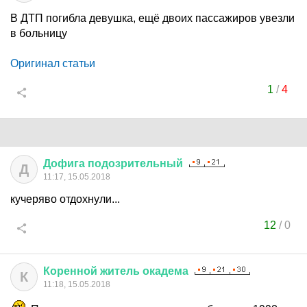
В ДТП погибла девушка, ещё двоих пассажиров увезли
в больницу
Оригинал статьи
1
/
4
Дофига
подозрительный
Д
11:17, 15.05.2018
кучеряво отдохнули...
12
/
0
Коренной
житель
окадема
К
11:18, 15.05.2018