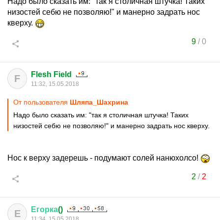
Надо было сказать им: "так я столичная штучка! Таких
низостей себю не позволяю!" и манерно задрать нос
кверху.
9
/
0
Flesh Field
F
11:32, 15.05.2018
От пользователя
Шляпа_Шахрина
Надо было сказать им: "так я столичная штучка! Таких
низостей себю не позволяю!" и манерно задрать нос кверху.
Нос к верху задерешь - подумают солей нанюхолсо!
2
/
2
Егорка
()
Е
11:34, 15.05.2018