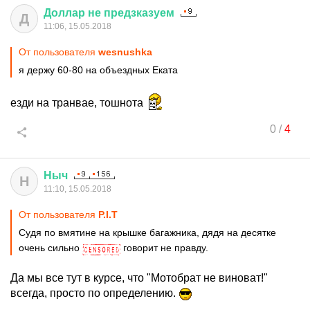
Доллар
не
предзказуем
Д
11:06, 15.05.2018
От пользователя
wesnushka
я держу 60-80 на объездных Еката
езди на транвае, тошнота
0
/
4
Ныч
Н
11:10, 15.05.2018
От пользователя
P.I.T
Судя по вмятине на крышке багажника, дядя на десятке
очень сильно
говорит не правду.
Да мы все тут в курсе, что "Мотобрат не виноват!"
всегда, просто по определению.