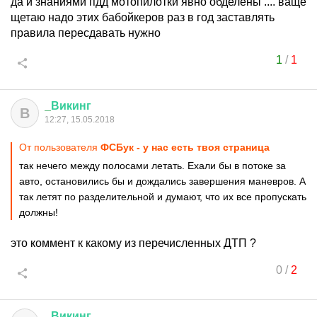
да и знаниями пдд мотопилотки явно обделены .... ваще
щетаю надо этих бабойкеров раз в год заставлять
правила пересдавать нужно
1
/
1
_
Викинг
В
12:27, 15.05.2018
От пользователя
ФСБук - у нас есть твоя страница
так нечего между полосами летать. Ехали бы в потоке за
авто, остановились бы и дождались завершения маневров. А
так летят по разделительной и думают, что их все пропускать
должны!
это коммент к какому из перечисленных ДТП ?
0
/
2
_
Викинг