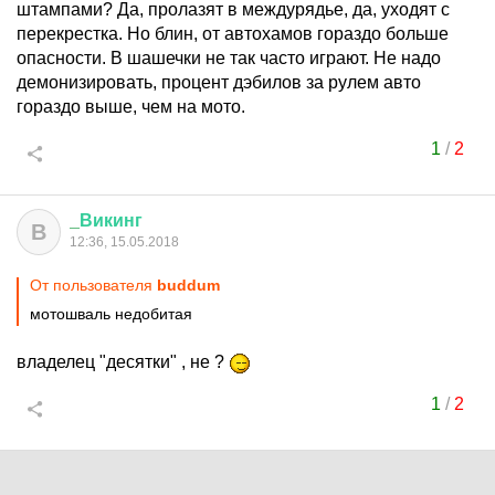
штампами? Да, пролазят в междурядье, да, уходят с
перекрестка. Но блин, от автохамов гораздо больше
опасности. В шашечки не так часто играют. Не надо
демонизировать, процент дэбилов за рулем авто
гораздо выше, чем на мото.
1
/
2
_
Викинг
В
12:36, 15.05.2018
От пользователя
buddum
мотошваль недобитая
владелец "десятки" , не ?
1
/
2