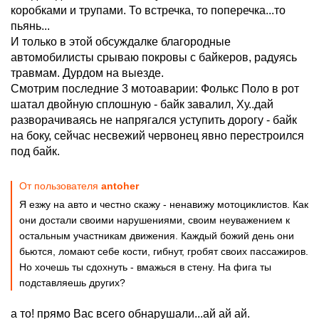
коробками и трупами. То встречка, то поперечка...то
пьянь...
И только в этой обсуждалке благородные
автомобилисты срываю покровы с байкеров, радуясь
травмам. Дурдом на выезде.
Смотрим последние 3 мотоаварии: Фолькс Поло в рот
шатал двойную сплошную - байк завалил, Ху..дай
разворачиваясь не напрягался уступить дорогу - байк
на боку, сейчас несвежий червонец явно перестроился
под байк.
От пользователя
antoher
Я езжу на авто и честно скажу - ненавижу мотоциклистов. Как
они достали своими нарушениями, своим неуважением к
остальным участникам движения. Каждый божий день они
бьются, ломают себе кости, гибнут, гробят своих пассажиров.
Но хочешь ты сдохнуть - вмажься в стену. На фига ты
подставляешь других?
а то! прямо Вас всего обнарушали...ай ай ай.