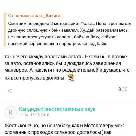
От пользователя
_Викинг
Смотрим последние 3 мотоаварии: Фолькс Поло в рот шатал
двойную сплошную - байк завалил, Ху..дай разворачиваясь
не напрягался уступить дорогу - байк на боку, сейчас
несвежий червонец явно перестроился под байк.
так нечего между полосами летать. Ехали бы в потоке
за авто, остановились бы и дождались завершения
маневров. А так летят по разделительной и думают, что
их все пропускать должны!
9
/
0
КандидатНеестественных
наук
К
12:14, 15.05.2018
Жесть конечно, но бензобаку, как и Мотоbroверу меж
сломанных проводов сильнооо досталось(( как