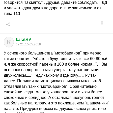
говорится "В смятку" . Друзья, давайте соблюдать ПДД
и уважать друг друга на дороге, вне зависимости от
типа ТС!
0
karatRV
K
12:21, 15.05.2018
У основного большинства "мотобаранов" примерно
такие понятия: "чё это я буду тошнить как все 60-80 км/
ч, я же скоростной парень и 100 и более норма...", " Вы
все лохи на дороге, а мы суперкаста у нас же такие
двухколесы.....", "еду как хочу и где хочу...".. ну так
далее. Полиции на мотоциклах слишком мало, чтоб
отлавливать таких "мотобаранов". Сравнительно
спокойная езда только у чопперов, там и хози более
спокойные и солиднее. А остальная шелупонь гоняет
как больные на голову, и это похлеще, чем "шашечники"
на авто. Придурок верхом на двухколесном двигателе