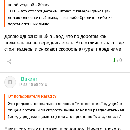
по объездной - 80кмч
100+ - это стопроцентный штраф с камеры фиксации
делаю однозначный вывод - вы либо бредите, либо из
перечисленных выше
Делаю однозначный вывод, что по дорогам как
водитель вы не передвигаетесь. Все отлично знают где
стоят камеры и снижают скорость аккурат перед ними.
1
/
0
_
Викинг
В
12:53, 15.05.2018
От пользователя
karatRV
Это редкое и нереальное явление "мотодеятель" едущий в
общем потоке. Или скорость выше всех или разделительная
(между рядами щемится) или это просто не "мотодеятель".
Ездят, сам езжу в потоке, в основном. Ничего плохого,