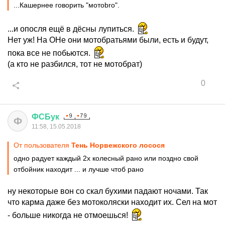
...Кашернее говорить "мотоbro".
...и опосля ещё в дёсны лупиться.
Нет уж! На ОНе они мотобратьями были, есть и будут,
пока все не побьются.
(а кто не разбился, тот не мотобрат)
0
ФСБук
Ф
11:58, 15.05.2018
От пользователя
Тень Норвежского лосося
одно радует каждый 2х колесный рано или поздно свой
отбойник находит ... и лучше чтоб рано
ну некоторые вон со скал бухими падают ночами. Так
что карма даже без мотоколяски находит их. Сел на мот
- больше никогда не отмоешься!