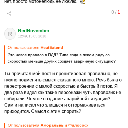
нет, просто мотонелюдь не люблю.
0
/
1
RedNovember
R
12:49, 15.05.2018
От пользователя
HeatExtend
Это новое правило в ПДД? Типа езда в левом ряду со
скоростью меньше других создает аварийную ситуацию?
Ты прочитал мой пост и процитировал правильно, не
нужно подменять смысл сказанного мною. Речь была о
перестроении с малой скоростью в быстрый поток. Я
два раза видел как такие персонажи чуть паровозик не
собирали. Чем не создание аварийной ситуации?
Сам и написал что злишься и оттормаживаться
приходится. Смысл с этим спорить?
От пользователя
Аморальный Философ