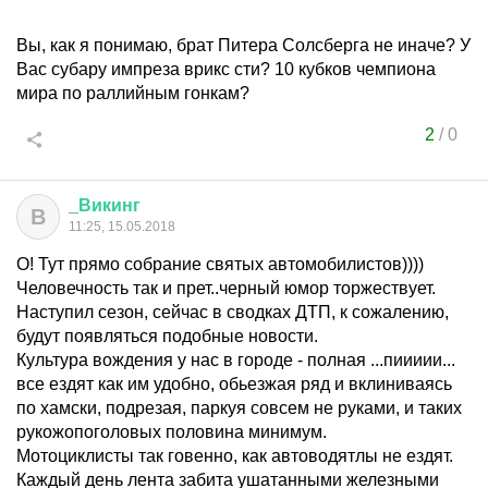
Вы, как я понимаю, брат Питера Солсберга не иначе? У
Вас субару импреза врикс сти? 10 кубков чемпиона
мира по раллийным гонкам?
2
/
0
_
Викинг
В
11:25, 15.05.2018
О! Тут прямо собрание святых автомобилистов))))
Человечность так и прет..черный юмор торжествует.
Наступил сезон, сейчас в сводках ДТП, к сожалению,
будут появляться подобные новости.
Культура вождения у нас в городе - полная ...пиииии...
все ездят как им удобно, обьезжая ряд и вклиниваясь
по хамски, подрезая, паркуя совсем не руками, и таких
рукожопоголовых половина минимум.
Мотоциклисты так говенно, как автоводятлы не ездят.
Каждый день лента забита ушатанными железными