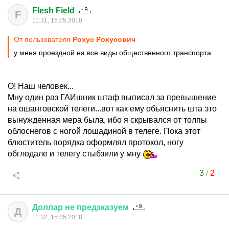
Flesh Field
F
11:31, 15.05.2018
От пользователя
Рохус Рохусович
у меня проездной на все виды общественного транспорта
О! Наш человек...
Мну один раз ГАИшник штаф выписал за превышение
на ошанговской телеги...вот как ему объяснить шта это
вынужденная мера была, ибо я скрывался от толпы
облоснегов с ногой лошадиной в телеге. Пока этот
блюститель порядка оформлял протокол, ногу
обглодале и телегу стыбзили у мну
3
/
2
Доллар
не
предзказуем
Д
11:32, 15.05.2018