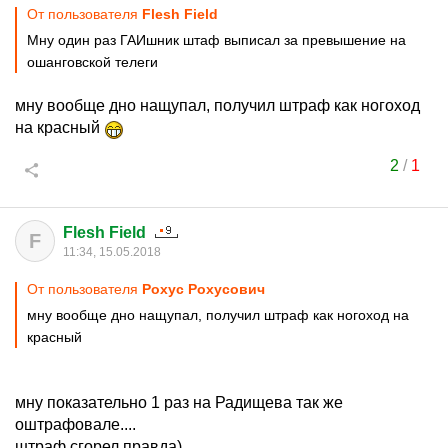
От пользователя
Flesh Field
Мну один раз ГАИшник штаф выписал за превышение на
ошанговской телеги
мну вообще дно нащупал, получил штраф как ногоход
на красный
2
/
1
Flesh Field
F
11:34, 15.05.2018
От пользователя
Рохус Рохусович
мну вообще дно нащупал, получил штраф как ногоход на
красный
мну показательно 1 раз на Радищева так же
оштрафовале....
штраф сгорел правда)