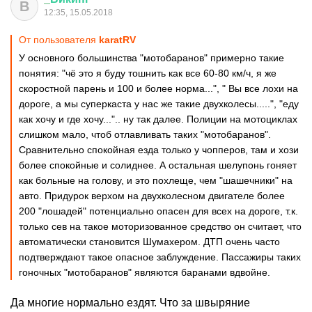
В
12:35, 15.05.2018
От пользователя
karatRV
У основного большинства "мотобаранов" примерно такие
понятия: "чё это я буду тошнить как все 60-80 км/ч, я же
скоростной парень и 100 и более норма...", " Вы все лохи на
дороге, а мы суперкаста у нас же такие двухколесы.....", "еду
как хочу и где хочу...".. ну так далее. Полиции на мотоциклах
слишком мало, чтоб отлавливать таких "мотобаранов".
Сравнительно спокойная езда только у чопперов, там и хози
более спокойные и солиднее. А остальная шелупонь гоняет
как больные на голову, и это похлеще, чем "шашечники" на
авто. Придурок верхом на двухколесном двигателе более
200 "лошадей" потенциально опасен для всех на дороге, т.к.
только сев на такое моторизованное средство он считает, что
автоматически становится Шумахером. ДТП очень часто
подтверждают такое опасное заблуждение. Пассажиры таких
гоночных "мотобаранов" являются баранами вдвойне.
Да многие нормально ездят. Что за швыряние