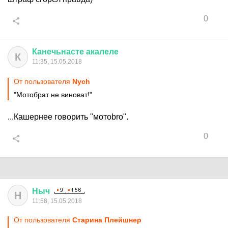
0
Канечьнасте
акалеле
К
11:35, 15.05.2018
От пользователя
Nych
"Мотобрат не виноват!"
...Кашернее говорить "мотоbro".
0
Ныч
Н
11:58, 15.05.2018
От пользователя
Старина Плейшнер