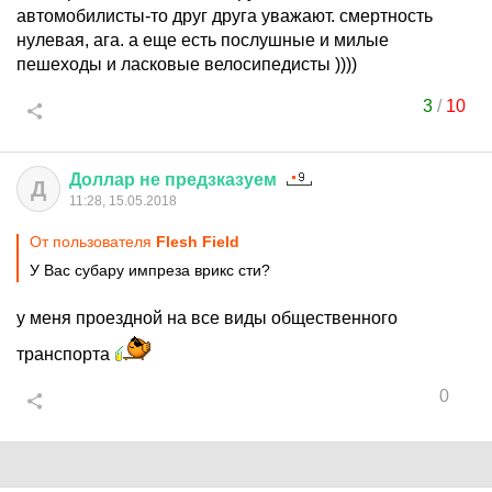
автомобилисты-то друг друга уважают. смертность
нулевая, ага. а еще есть послушные и милые
пешеходы и ласковые велосипедисты ))))
3
/
10
Доллар
не
предзказуем
Д
11:28, 15.05.2018
От пользователя
Flesh Field
У Вас субару импреза врикс сти?
у меня проездной на все виды общественного
транспорта
0