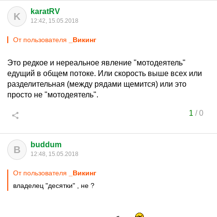
karatRV
K
12:42, 15.05.2018
От пользователя
_Викинг
Это редкое и нереальное явление "мотодеятель"
едущий в общем потоке. Или скорость выше всех или
разделительная (между рядами щемится) или это
просто не "мотодеятель".
1
/
0
buddum
B
12:48, 15.05.2018
От пользователя
_Викинг
владелец "десятки" , не ?