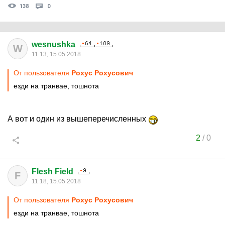
138
0
wesnushka
W
11:13, 15.05.2018
От пользователя
Рохус Рохусович
езди на транвае, тошнота
А вот и один из вышеперечисленных
2
/
0
Flesh Field
F
11:18, 15.05.2018
От пользователя
Рохус Рохусович
езди на транвае, тошнота