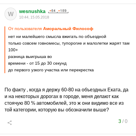
wesnushka
W
10:44, 15.05.2018
От пользователя
Аморальный Философ
нет ни малейшего смысла вжигать по объездной
только совсем говномесы, тупорогие и малолетки жарят там
100+
разница выигрыша во
времени - от 15 до 30 секунд
до первого узкого участка или перекрестка
По факту , когда я держу 60-80 на объездных Еката, да
и на некоторых дорогах в городе, меня делают как
стоячую 80 % автомобилей, это ж они видимо все из
той категории, которую вы обозначили выше?
3
/
0