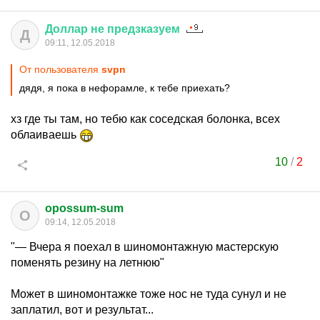
Доллар
не
предзказуем
Д
09:11, 12.05.2018
От пользователя
svpn
дядя, я пока в нефорамле, к тебе приехать?
хз где ты там, но тебю как соседская болонка, всех
облаиваешь
10
/
2
opossum-sum
O
09:14, 12.05.2018
"— Вчера я поехал в шиномонтажную мастерскую
поменять резину на летнюю"
Может в шиномонтажке тоже нос не туда сунул и не
заплатил, вот и результат...