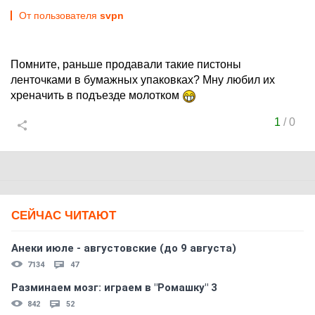
От пользователя
svpn
Помните, раньше продавали такие пистоны
ленточками в бумажных упаковках? Мну любил их
хреначить в подъезде молотком
1
/
0
СЕЙЧАС ЧИТАЮТ
Анеки июле - августовские (до 9 августа)
7134
47
Разминаем мозг: играем в "Ромашку" 3
842
52