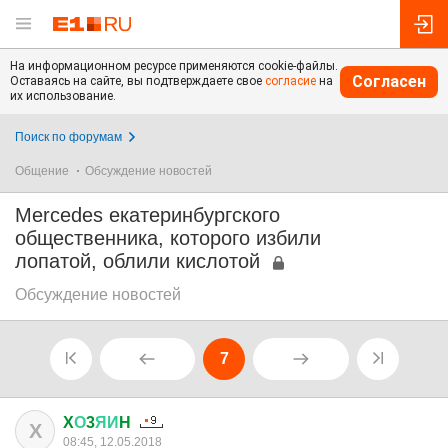
На информационном ресурсе применяются cookie-файлы.
Согласен
Оставаясь на сайте, вы подтверждаете свое
согласие
на
их использование.
Поиск по форумам
Общение
Обсуждение новостей
Mercedes екатеринбургского
общественника, которого избили
лопатой, облили кислотой
Обсуждение новостей
7
X
О
3
ЯИ
H
X
08:45, 12.05.2018