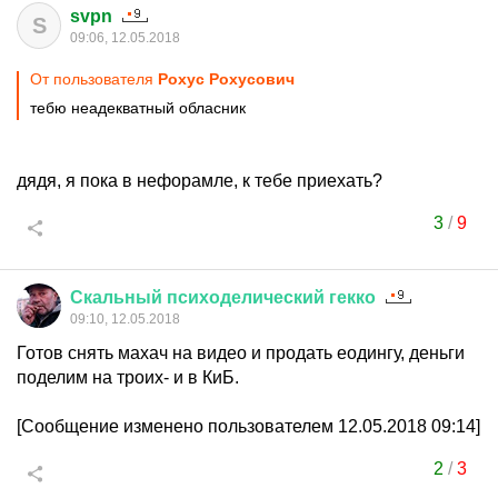
svpn
S
09:06, 12.05.2018
От пользователя
Рохус Рохусович
тебю неадекватный обласник
дядя, я пока в нефорамле, к тебе приехать?
3
/
9
Скальный
психоделический
гекко
09:10, 12.05.2018
Готов снять махач на видео и продать еодингу, деньги
поделим на троих- и в КиБ.
[Сообщение изменено пользователем 12.05.2018 09:14]
2
/
3