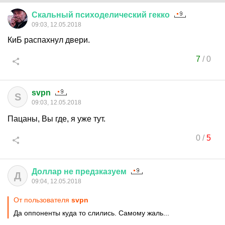
Скальный
психоделический
гекко
09:03, 12.05.2018
КиБ распахнул двери.
7
/
0
svpn
S
09:03, 12.05.2018
Пацаны, Вы где, я уже тут.
0
/
5
Доллар
не
предзказуем
Д
09:04, 12.05.2018
От пользователя
svpn
Да оппоненты куда то слились. Самому жаль...