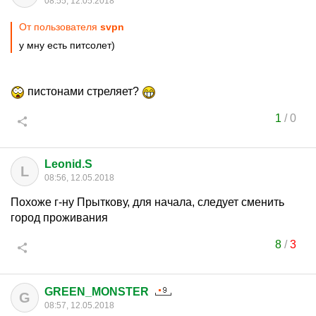
08:55, 12.05.2018
От пользователя
svpn
у мну есть питсолет)
пистонами стреляет?
1
/
0
Leonid.S
L
08:56, 12.05.2018
Похоже г-ну Прыткову, для начала, следует сменить
город проживания
8
/
3
GREEN_MONSTER
G
08:57, 12.05.2018