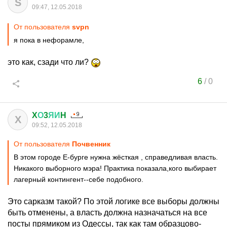
S
09:47, 12.05.2018
От пользователя
svpn
я пока в нефорамле,
это как, сзади что ли?
6
/
0
X
О
3
ЯИ
H
X
09:52, 12.05.2018
От пользователя
Почвенник
В этом городе Е-бурге нужна жёсткая , справедливая власть.
Никакого выборного мэра! Практика показала,кого выбирает
лагерный контингент--себе подобного.
Это сарказм такой? По этой логике все выборы должны
быть отменены, а власть должна назначаться на все
посты прямиком из Одессы, так как там образцово-