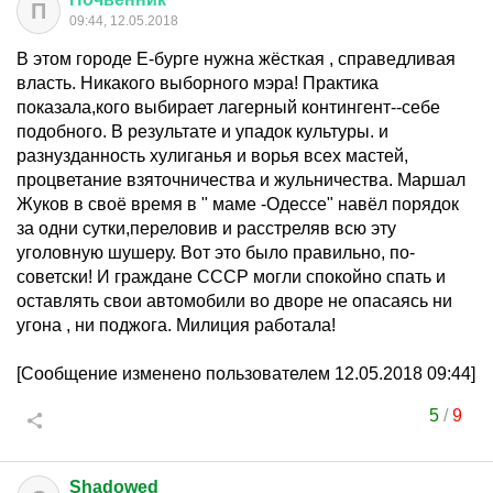
П
09:44, 12.05.2018
В этом городе Е-бурге нужна жёсткая , справедливая
власть. Никакого выборного мэра! Практика
показала,кого выбирает лагерный контингент--себе
подобного. В результате и упадок культуры. и
разнузданность хулиганья и ворья всех мастей,
процветание взяточничества и жульничества. Маршал
Жуков в своё время в " маме -Одессе" навёл порядок
за одни сутки,переловив и расстреляв всю эту
уголовную шушеру. Вот это было правильно, по-
советски! И граждане СССР могли спокойно спать и
оставлять свои автомобили во дворе не опасаясь ни
угона , ни поджога. Милиция работала!
[Сообщение изменено пользователем 12.05.2018 09:44]
5
/
9
Shadowed