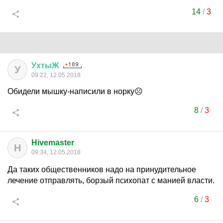
14
/
3
УхтыЖ
У
09:22, 12.05.2018
Обидели мышку-написили в норку☹
8
/
3
Hivemaster
H
09:34, 12.05.2018
Да таких общественников надо на принудительное
лечение отправлять, борзый психопат с манией власти.
6
/
3