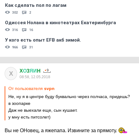
Как сделать пол по лагам
302
2
Одиссея Нолана в кинотеатрах Екатеринбурга
316
16
У кого есть опыт EFB акб зимой.
966
31
X
О
3
ЯИ
H
X
08:58, 12.05.2018
От пользователя
svpn
Не, ну я в центре буду буквально через полчаса, придешь?
в зоопарке
Даж не выехали еще, сын кушает.
у мну есть питсолет)
Вы не ОНовец, а яжепапа. Извините за прямоту.