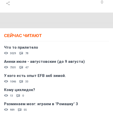
0
СЕЙЧАС ЧИТАЮТ
Что то прилетело
3029
78
Анеки июле - августовские (до 9 августа)
7301
47
У кого есть опыт EFB акб зимой.
1046
33
Кому цихлидок?
13
0
Разминаем мозг: играем в "Ромашку" 3
989
55