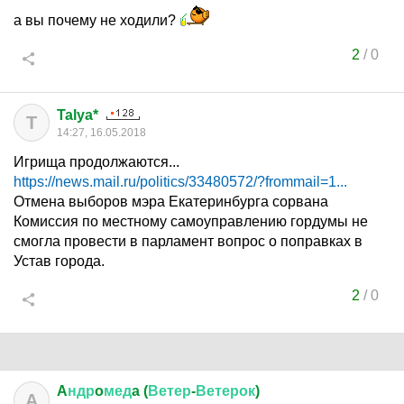
а вы почему не ходили?
2
/
0
Talya*
T
14:27, 16.05.2018
Игрища продолжаются...
https://news.mail.ru/politics/33480572/?frommail=1...
Отмена выборов мэра Екатеринбурга сорвана
Комиссия по местному самоуправлению гордумы не
смогла провести в парламент вопрос о поправках в
Устав города.
2
/
0
A
ндр
o
мед
a (
Ветер
-
Ветерок
)
A