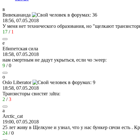
в
Вивекананда
18:56, 07.05.2018
У меня нет технического образования, но "щелкают транзисто
17
/
1
е
Ебипетская
сила
18:58, 07.05.2018
нам смертным не дадут укрыться, если чо
:weep:
9
/
0
o
Oslo Liberator
18:58, 07.05.2018
Транзисторы свистят
:ultra:
2
/
3
a
Arctic_cat
19:00, 07.05.2018
25 лет живу в Щелкуне и узнал, что у нас бункер свчзи есть . Кр
24
/
0