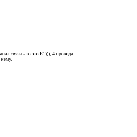
л связи - то это Е1))), 4 провода.
 нему.