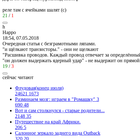
реле там с ячейками шалят (с)
21
/
1
h
Happo
18:54, 07.05.2018
Очередная статья с безграмотными ляпами.
"и щёлкают транзисторы." - они не щелкают
"Расшивка проводов. Каждый провод отвечает за определённый ка
"он должен выдержать ядерный удар" - не выдержит он прямой уд
19
/
3
сейчас читают
Флудовая(конец июля)
24621
1673
Разминаем мозг: играем в "Ромашку" 3
690
48
Вот и сам столкнулся - старые родители...
2148
35
Путешествие на край Африки.
206
5
Салонное зеркало заднего вида Outback
320
20