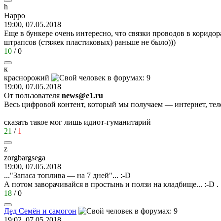
h
Happo
19:00, 07.05.2018
Еще в бункере очень интересно, что связки проводов в корид
штрапсов (стяжек пластиковых) раньше не было)))
10
/
0
к
краснорожий
19:00, 07.05.2018
От пользователя
news@e1.ru
Весь цифровой контент, который мы получаем — интернет, тел
сказать такое мог лишь идиот-гуманитарий
21
/
1
z
zorgbargsega
19:00, 07.05.2018
..."Запаса топлива — на 7 дней"...
:-D
А потом заворачивайся в простынь и ползи на кладбище...
:-D
.
18
/
0
Дед
Семён
и
самогон
19:02, 07.05.2018