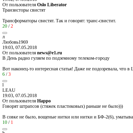
От пользователя
Oslo Liberator
Транзисторы свистят
Трансформаторы свистят. Так и говорят: транс-свистит.
20
/
2
л
Любовь
1969
19:03, 07.05.2018
От пользователя
news@e1.ru
В День радио гуляем по подземному телеком-городу
Вот наконец-то интересная статья! Даже не подозревала, что в 
6
/
3
l
LEAU
19:03, 07.05.2018
От пользователя
Happo
Говорят штрапсов (стяжек пластиковых) раньше не было)))
В совке не было, вощеные нитки или нитки и БФ-2(6), уматывал
10
/
1
h