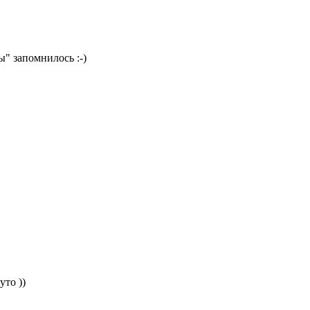
ры" запомнилось
:-)
уто ))