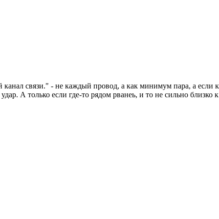
нал связи." - не каждый провод, а как минимум пара, а если кана
ар. А только если где-то рядом рванеь, и то не сильно близко к