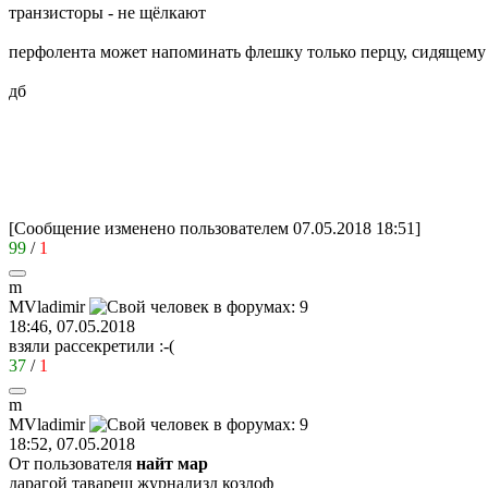
транзисторы - не щёлкают
перфолента может напоминать флешку только перцу, сидящему 
дб
[Сообщение изменено пользователем 07.05.2018 18:51]
99
/
1
m
MVladimir
18:46, 07.05.2018
взяли рассекретили
:-(
37
/
1
m
MVladimir
18:52, 07.05.2018
От пользователя
найт мар
дарагой таварещ журнализд козлоф