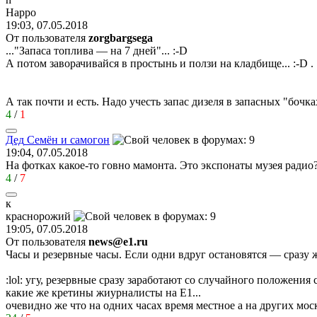
Happo
19:03, 07.05.2018
От пользователя
zorgbargsega
..."Запаса топлива — на 7 дней"...
:-D
А потом заворачивайся в простынь и ползи на кладбище...
:-D
.
А так почти и есть. Надо учесть запас дизеля в запасных "бочка
4
/
1
Дед
Семён
и
самогон
19:04, 07.05.2018
На фотках какое-то говно мамонта. Это экспонаты музея радио?
4
/
7
к
краснорожий
19:05, 07.05.2018
От пользователя
news@e1.ru
Часы и резервные часы. Если одни вдруг остановятся — сразу ж
:lol:
угу, резервные сразу заработают со случайного положения 
какие же кретины жиурналисты на Е1...
очевидно же что на одних часах время местное а на других мос