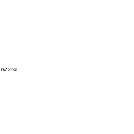
ать?
:cool: