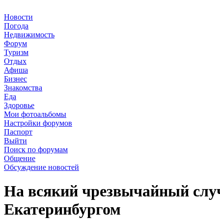
Новости
Погода
Недвижимость
Форум
Туризм
Отдых
Афиша
Бизнес
Знакомства
Еда
Здоровье
Мои фотоальбомы
Настройки форумов
Паспорт
Выйти
Поиск по форумам
Общение
Обсуждение новостей
На всякий чрезвычайный случ
Екатеринбургом