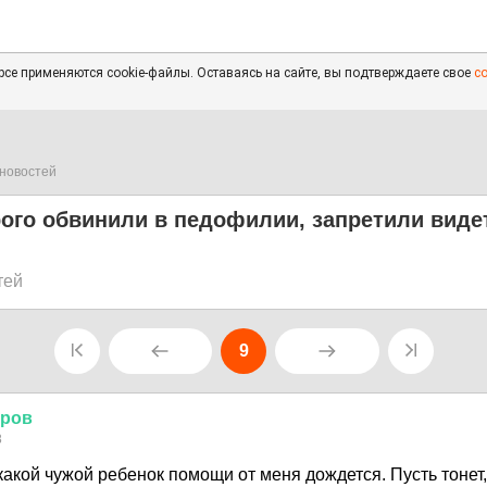
се применяются cookie-файлы. Оставаясь на сайте, вы подтверждаете свое
с
новостей
рого обвинили в педофилии, запретили виде
тей
9
тров
8
какой чужой ребенок помощи от меня дождется. Пусть тонет,