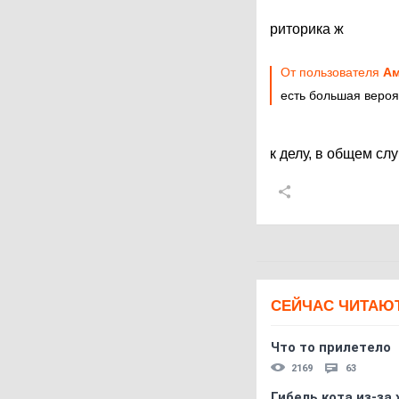
риторика ж
От пользователя
А
есть большая вероя
к делу, в общем сл
СЕЙЧАС ЧИТАЮ
Что то прилетело
2169
63
Гибель кота из-за