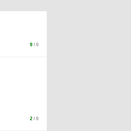
9
/
0
2
/
0