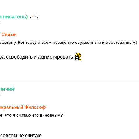
е
писатель
)
8
 Сицын
ошагину, Контееву и всем незаконно осужденным и арестованным!
ва освободить и амнистировать
ничий
8
моральный Философ
е, что я считаю его виновным?
 совсем не считаю