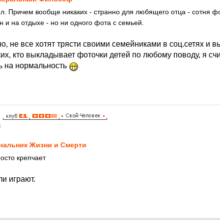
л. Причем вообще никаких - странно для любящего отца - сотня фот
ран и на отдыхе - но ни одного фота с семьей.
но, не все хотят трясти своими семейниками в соц.сетях и
ких, кто выкладывает фоточки детей по любому поводу, я сч
ь на нормальность
8
чальник Жизни и Смерти
осто крепчает
и играют.