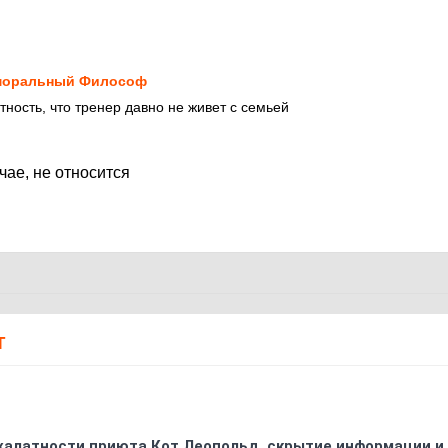
моральный Философ
тность, что тренер давно не живет с семьей
учае, не относится
Т
 халатности приюта Кот Леопольд, скрытиe информации и