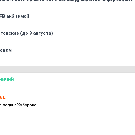
FB акб зимой.
товские (до 9 августа)
к вам
ничий
8
& L
я подвиг Хабарова.