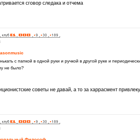
атривается сговор следака и отчема
8
asonmusic
нькать с папкой в одной руки и ручкой в другой руке и периодичес
му не было?
иционистские советы не давай, а то за харрасмент привлеку
8
моральный Философ