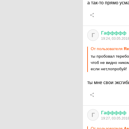
а так-то прямо усм
Гаффффф
Г
19:24, 03.05.201
От пользователя
Re
ты пробовал теребо
чтоб не видно нико
если нет,попробуй!
ты мне свои эксгиб
Гаффффф
Г
19:27, 03.05.201
От пользователя
А