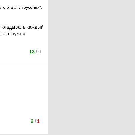
о отца "в труселях",
 выкладывать каждый
итаю, нужно
13
/
0
2
/
1