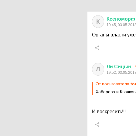
Ксеноморф
К
19:45, 03.05.201
Органы власти уже 
Ли
Сицын
Л
19:52, 03.05.201
От пользователя
to
Хабарова и Квачков
И воскресить!!!