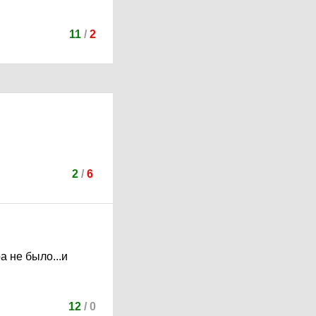
11
/
2
2
/
6
а не было...и
12
/
0