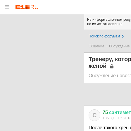
На информационном ресур
на их использование.
Поиск по форумам
Общение
Обсуждение 
Тренеру, кото
женой
Обсуждение новос
75
сантиме
С
18:28, 03.05.201
После такого хрен 