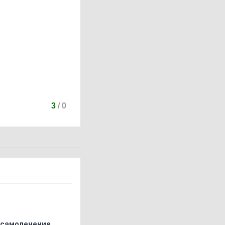
3
/
0
 самолечение.