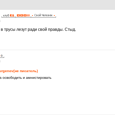
8
в трусы лезут ради свой правды. Стыд.
8
urgenev(не писатель)
а освободить и амнистировать