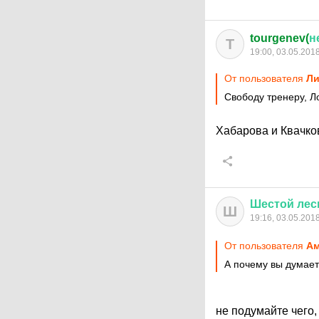
tourgenev(
н
T
19:00, 03.05.201
От пользователя
Ли
Свободу тренеру, Л
Хабарова и Квачко
Шестой
лес
Ш
19:16, 03.05.201
От пользователя
А
А почему вы думает
не подумайте чего,