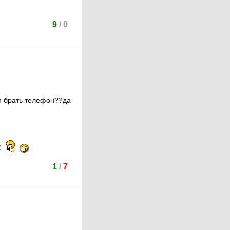
9
/
0
ки брать телефон??да
.
1
/
7