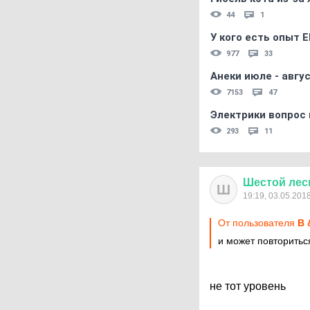
44
1
У кого есть опыт E
977
33
Анеки июле - авгус
7153
47
Электрики вопрос 
293
11
Шестой
лес
Ш
19:19, 03.05.201
От пользователя
B 
и может повторитьс
не тот уровень