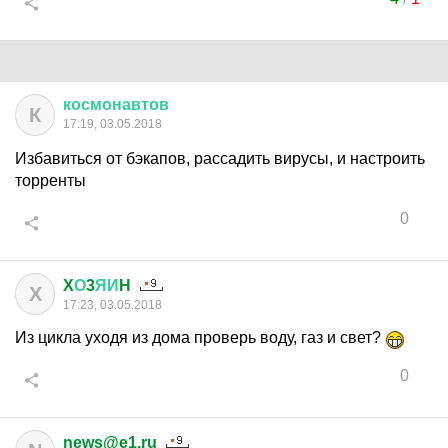
космонавтов
К
17:19, 03.05.2018
Избавиться от бэкапов, рассадить вирусы, и настроить
торренты
0
X
О
3
ЯИ
H
X
17:23, 03.05.2018
Из цикла уходя из дома проверь воду, газ и свет?
0
news@e1.ru