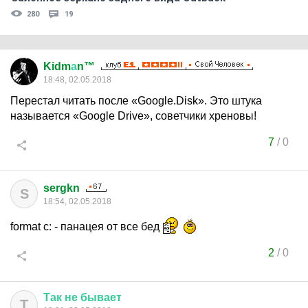
280
19
Kidm
а
n™
18:48, 02.05.2018
Перестал читать после «Google.Disk». Это штука
называется «Google Drive», советчики хреновы!
7
/
0
sergkn
S
18:54, 02.05.2018
format c: - панацея от все бед
2
/
0
Так
не
бывает
Т