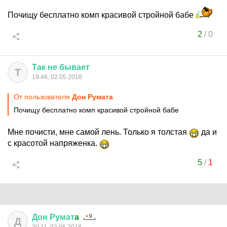
Почищу бесплатно комп красивой стройной бабе
2
/
0
Так
не
бывает
Т
19:46, 02.05.2018
От пользователя
Дон Руматa
Почищу бесплатно комп красивой стройной бабе
Мне почисти, мне самой лень. Только я толстая
да и
с красотой напряженка.
5
/
1
Дон
Румат
a
Д