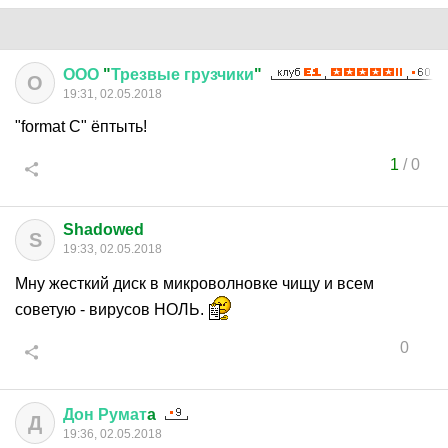
ООО
"
Трезвые
грузчики
"
О
19:31, 02.05.2018
"format С" ёптыть!
1
/
0
Shadowed
S
19:33, 02.05.2018
Мну жесткий диск в микроволновке чищу и всем
советую - вирусов НОЛЬ.
0
Дон
Румат
a
Д
19:36, 02.05.2018