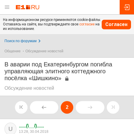
На информационном ресурсе применяются cookie-файлы.
Согласен
Оставаясь на сайте, вы подтверждаете свое
согласие
на
их использование.
Поиск по форумам
Общение
Обсуждение новостей
В аварии под Екатеринбургом погибла
управляющая элитного коттеджного
посёлка «Шишкино»
Обсуждение новостей
2
......(\__/)......
U
13:28, 30.04.2018