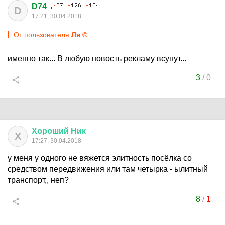
D74
D
17:21, 30.04.2018
От пользователя
Ля ©
именно так... В любую новость рекламу всунут...
3
/
0
Хороший
Ник
Х
17:27, 30.04.2018
у меня у одного не вяжется элитность посёлка со
средством передвижения или там четырка - ылитный
транспорт,, неп?
8
/
1