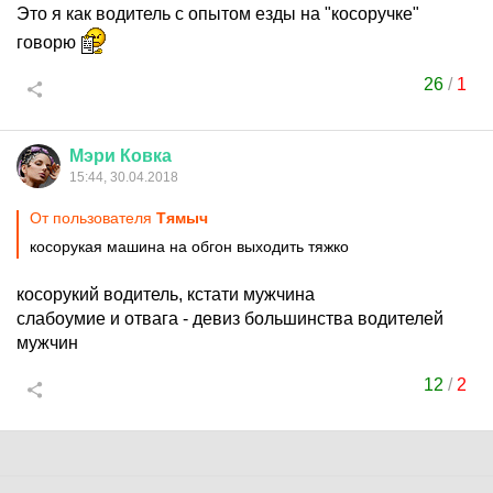
Это я как водитель с опытом езды на "косоручке"
говорю
26
/
1
Мэри
Ковка
15:44, 30.04.2018
От пользователя
Tямыч
косорукая машина на обгон выходить тяжко
косорукий водитель, кстати мужчина
слабоумие и отвага - девиз большинства водителей
мужчин
12
/
2