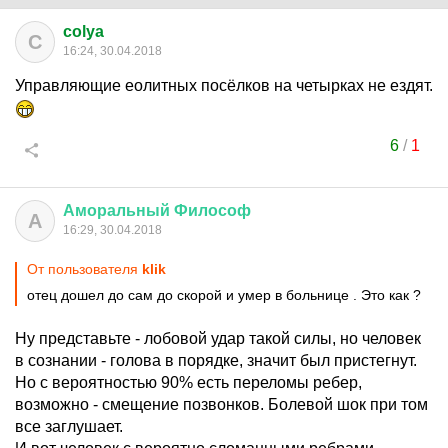
colya
C
16:24, 30.04.2018
Управляющие еолитных посёлков на четырках не ездят.
6
/
1
Аморальный
Философ
А
16:29, 30.04.2018
От пользователя
klik
отец дошел до сам до скорой и умер в больнице . Это как ?
Ну представьте - лобовой удар такой силы, но человек
в сознании - голова в порядке, значит был пристегнут.
Но с вероятностью 90% есть переломы ребер,
возможно - смещение позвонков. Болевой шок при том
все заглушает.