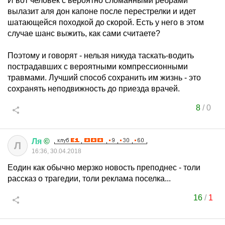
И вот человек с вероятно сломанными ребрами
вылазит аля дон капоне после перестрелки и идет
шатающейся походкой до скорой. Есть у него в этом
случае шанс выжить, как сами считаете?
Поэтому и говорят - нельзя никуда таскать-водить
пострадавших с вероятными компрессионными
травмами. Лучший способ сохранить им жизнь - это
сохранять неподвижность до приезда врачей.
8
/
0
Ля
©
Л
16:36, 30.04.2018
Еодин как обычно мерзко новость преподнес - толи
рассказ о трагедии, толи реклама поселка...
16
/
1