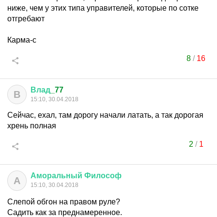
ниже, чем у этих типа управителей, которые по сотке
отгребают
Карма-с
8
/
16
Влад
_77
В
15:10, 30.04.2018
Сейчас, ехал, там дорогу начали латать, а так дорогая
хрень полная
2
/
1
Аморальный
Философ
А
15:10, 30.04.2018
Слепой обгон на правом руле?
Садить как за преднамеренное.