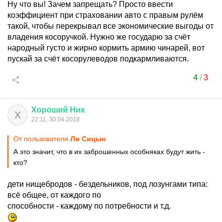
Ну что вы! Зачем запрещать? Просто ввести
коэффициент при страховании авто с правым рулём
такой, чтобы перекрывал все экономические выгоды от
владения косоручкой. Нужно же государю за счёт
народный густо и жирно кормить армию чинарей, вот
пускай за счёт косорулеводов подкармливаются.
4
/
3
Хороший
Ник
Х
22:11, 30.04.2018
От пользователя
Ли Сицын
А это значит, что в их заброшенных особняках будут жить -
кто?
дети нищебродов - бездельников, под лозунгами типа:
всё общее, от каждого по
способности - каждому по потребности и т.д.