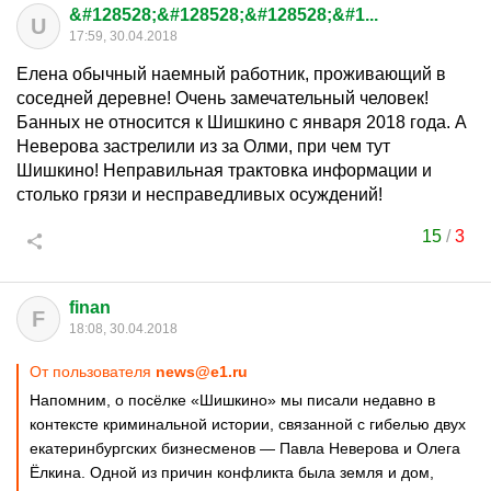
&#128528;&#128528;&#128528;&#1...
U
17:59, 30.04.2018
Елена обычный наемный работник, проживающий в
соседней деревне! Очень замечательный человек!
Банных не относится к Шишкино с января 2018 года. А
Неверова застрелили из за Олми, при чем тут
Шишкино! Неправильная трактовка информации и
столько грязи и несправедливых осуждений!
15
/
3
finan
F
18:08, 30.04.2018
От пользователя
news@e1.ru
Напомним, о посёлке «Шишкино» мы писали недавно в
контексте криминальной истории, связанной с гибелью двух
екатеринбургских бизнесменов — Павла Неверова и Олега
Ёлкина. Одной из причин конфликта была земля и дом,