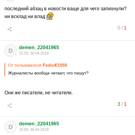
последний абзац в новости ваще для чего запихнули?
ни всклад ни влад
0
/
1
demen_22041965
D
15:55, 30.04.2018
От пользователя
FedorE1555
Журналисты вообще читают, что пишут?
Они же писатели, не читатели.
3
/
1
demen_22041965
D
16:00, 30.04.2018