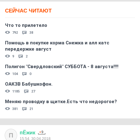
СЕЙЧАС ЧИТАЮТ
Что то прилетело
792
38
Помощь в покупке корма Снежка и алл катс
передержке август
9
2
Полигон "Свердловский" СУББОТА - 8 августа!!!!
104
0
ОАКЗВ Бабушкофон.
1185
27
Меняю проводку в щитке.Есть что недорогое?
381
21
пЁжик
П
15:54, 30.04.2018