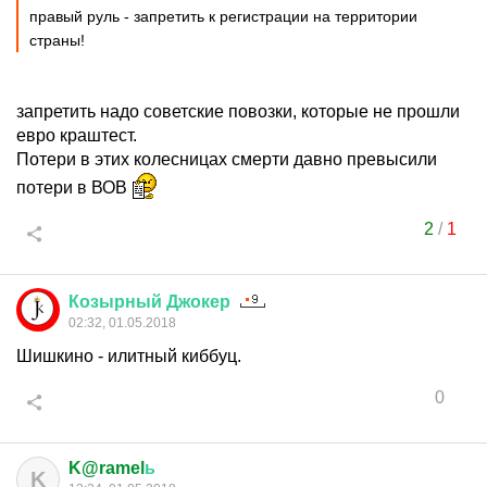
правый руль - запретить к регистрации на территории
страны!
запретить надо советские повозки, которые не прошли
евро краштест.
Потери в этих колесницах смерти давно превысили
потери в ВОВ
2
/
1
Козырный
Джокер
02:32, 01.05.2018
Шишкино - илитный киббуц.
0
K@ramel
ь
K