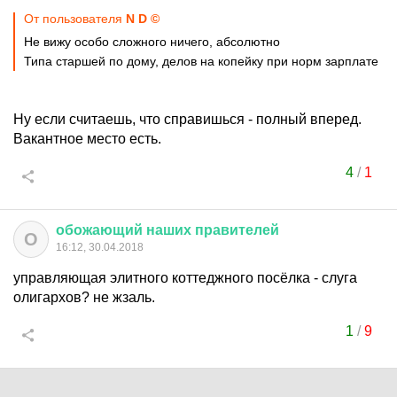
От пользователя
N D ©
Не вижу особо сложного ничего, абсолютно
Типа старшей по дому, делов на копейку при норм зарплате
Ну если считаешь, что справишься - полный вперед.
Вакантное место есть.
4
/
1
обожающий
наших
правителей
О
16:12, 30.04.2018
управляющая элитного коттеджного посёлка - слуга
олигархов? не жзаль.
1
/
9