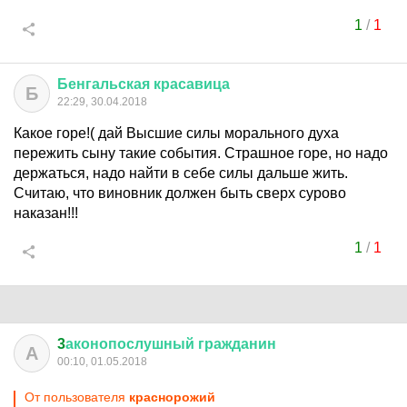
1
/
1
Бенгальская
красавица
Б
22:29, 30.04.2018
Какое горе!( дай Высшие силы морального духа
пережить сыну такие события. Страшное горе, но надо
держаться, надо найти в себе силы дальше жить.
Считаю, что виновник должен быть сверх сурово
наказан!!!
1
/
1
3
аконопослушный
гражданин
А
00:10, 01.05.2018
От пользователя
краснорожий