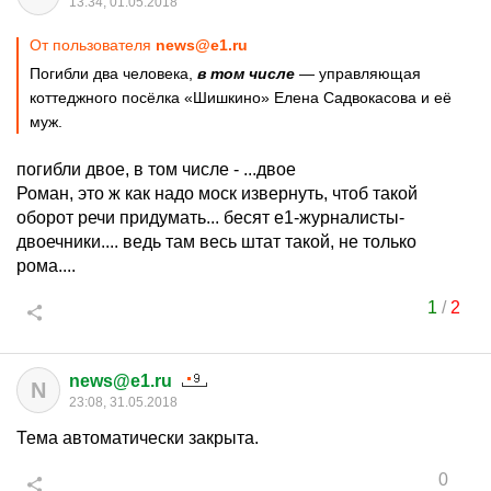
13:34, 01.05.2018
От пользователя
news@e1.ru
Погибли два человека,
в том числе
— управляющая
коттеджного посёлка «Шишкино» Елена Садвокасова и её
муж.
погибли двое, в том числе - ...двое
Роман, это ж как надо моск извернуть, чтоб такой
оборот речи придумать... бесят е1-журналисты-
двоечники.... ведь там весь штат такой, не только
рома....
1
/
2
news@e1.ru
N
23:08, 31.05.2018
Тема автоматически закрыта.
0