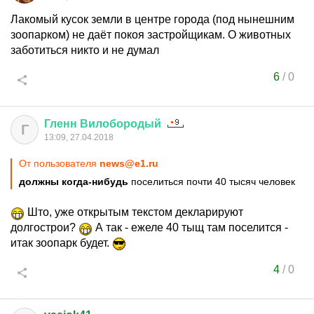
Лакомый кусок земли в центре города (под нынешним
зоопарком) не даёт покоя застройщикам. О животных
заботиться никто и не думал
6
/
0
Гленн
Вилобородый
Г
13:09, 27.04.2018
От пользователя
news@e1.ru
должны когда-нибудь
поселиться почти 40 тысяч человек
Што, уже открытым текстом декларируют
долгострои?
А так - ежеле 40 тыщ там поселится -
итак зоопарк будет.
4
/
0