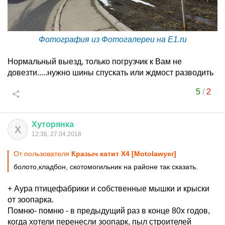
Фотография из Фотогалереи на E1.ru
Нормальный выезд, только погрузчик к Вам не
довезти.....нужно шины спускать или ждмост разводить
5
/
2
Хуторянка
Х
12:36, 27.04.2018
От пользователя
Кразыч катит X4 [Motolawyer]
болото,кладбон, скотомогильник на районе так сказать.
+ Аура птицефабрики и собственные мышки и крыски
от зоопарка.
Помню- помню - в предыдущий раз в конце 80х годов,
когда хотели перенесли зоопарк, пыл строителей