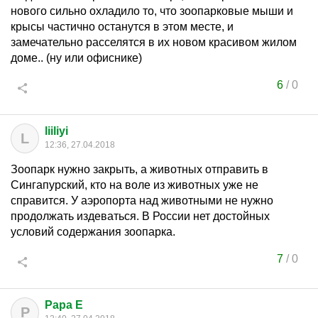
нового сильно охладило то, что зоопарковые мыши и
крысы частично останутся в этом месте, и
замечательно расселятся в их новом красивом жилом
доме.. (ну или офиснике)
6
/
0
liiliyi
L
12:36, 27.04.2018
Зоопарк нужно закрыть, а животных отправить в
Сингапурский, кто на воле из животных уже не
справится. У аэропорта над животными не нужно
продолжать издеваться. В России нет достойных
условий содержания зоопарка.
7
/
0
Papa E
P