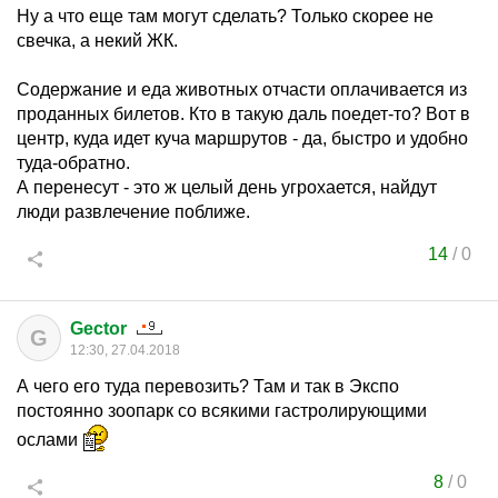
Ну а что еще там могут сделать? Только скорее не
свечка, а некий ЖК.
Содержание и еда животных отчасти оплачивается из
проданных билетов. Кто в такую даль поедет-то? Вот в
центр, куда идет куча маршрутов - да, быстро и удобно
туда-обратно.
А перенесут - это ж целый день угрохается, найдут
люди развлечение поближе.
14
/
0
Gector
G
12:30, 27.04.2018
А чего его туда перевозить? Там и так в Экспо
постоянно зоопарк со всякими гастролирующими
ослами
8
/
0