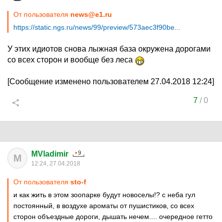
От пользователя
news@e1.ru
https://static.ngs.ru/news/99/preview/573aec3f90be...
У этих идиотов снова лыжная база окружена дорогами
со всех сторон и вообще без леса
[Сообщение изменено пользователем 27.04.2018 12:24]
7
/
0
MVladimir
M
12:24, 27.04.2018
От пользователя
sto-f
и как жить в этом зоопарке будут новоселы!? с неба гул
постоянный, в воздухе ароматы от пушистиков, со всех
сторон объездные дороги, дышать нечем.... очередное гетто