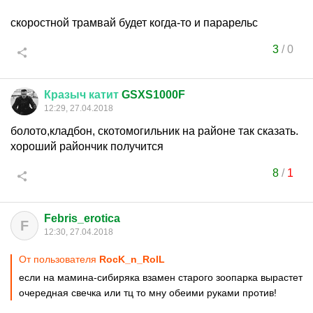
скоростной трамвай будет когда-то и парарельс
3
/
0
Кразыч
катит
GSXS1000F
12:29, 27.04.2018
болото,кладбон, скотомогильник на районе так сказать.
хороший райончик получится
8
/
1
Febris_erotica
F
12:30, 27.04.2018
От пользователя
RocK_n_RolL
если на мамина-сибиряка взамен старого зоопарка вырастет
очередная свечка или тц то мну обеими руками против!