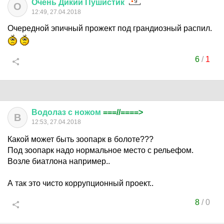
Очень
Дикий
Пушистик
О
12:49, 27.04.2018
Очередной эпичный прожект под грандиозный распил.
6
/
1
Водолаз
с
ножом
===//====>
В
12:53, 27.04.2018
Какой может быть зоопарк в болоте???
Под зоопарк надо нормальное место с рельефом.
Возле биатлона например..
А так это чисто коррупционный проект..
8
/
0