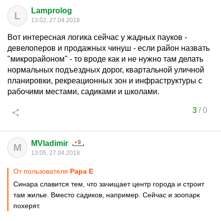
Lamprolog
L
13:02, 27.04.2018
Вот интересная логика сейчас у жадных пауков -
девелоперов и продажных чинуш - если район назвать
"микрорайоном" - то вроде как и не нужно там делать
нормальных подъездных дорог, квартальной уличной
планировки, рекреационных зон и инфраструктуры с
рабочими местами, садиками и школами.
3
/
0
MVladimir
M
13:05, 27.04.2018
От пользователя
Papa E
Синара славится тем, что зачищает центр города и строит
там жилье. Вместо садиков, например. Сейчас и зоопарк
похерят.