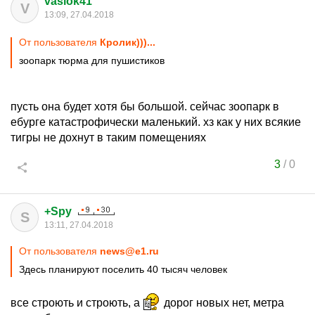
vasiok41
V
13:09, 27.04.2018
От пользователя
Кролик)))...
зоопарк тюрма для пушистиков
пусть она будет хотя бы большой. сейчас зоопарк в
ебурге катастрофически маленький. хз как у них всякие
тигры не дохнут в таким помещениях
3
/
0
+Spy
S
13:11, 27.04.2018
От пользователя
news@e1.ru
Здесь планируют поселить 40 тысяч человек
все строють и строють, а
дорог новых нет, метра