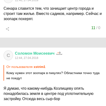
12:40, 27.04.2018
Синара славится тем, что зачищает центр города и
строит там жилье. Вместо садиков, например. Сейчас и
зоопарк похерят.
11
/
0
Соломон
Моисеевич
С
12:44, 27.04.2018
От пользователя
xstrim1
Кому нужен этот зоопарк в пикулях? Областники точно туда
не поедут
Я думаю, что какому-нибудь Козлищеву опять
понадобилась земля в центре под уплотнительную
застройку. Отсюда весь сыр-бор