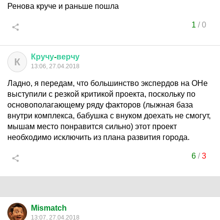
Ренова круче и раньше пошла
1
/
0
Кручу
-
верчу
К
13:06, 27.04.2018
Ладно, я передам, что большинство экспердов на ОНе
выступили с резкой критикой проекта, поскольку по
основополагающему ряду факторов (лыжная база
внутри комплекса, бабушка с внуком доехать не смогут,
мышам место понравится сильно) этот проект
необходимо исключить из плана развития города.
6
/
3
Mismatch
13:07, 27.04.2018