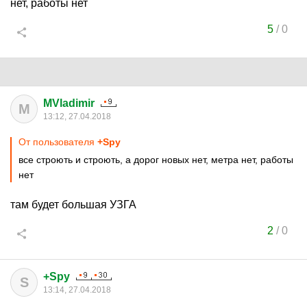
нет, работы нет
5
/
0
MVladimir
M
13:12, 27.04.2018
От пользователя
+Spy
все строють и строють, а дорог новых нет, метра нет, работы
нет
там будет большая УЗГА
2
/
0
+Spy
S
13:14, 27.04.2018