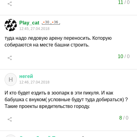
11
/
0
Play_cat
12:45, 27.04.2018
туда надо ледовую арену переносить. Которую
собираются на месте башни строить.
10
/
0
негей
Н
12:46, 27.04.2018
И кто будет ездить в зоопарк в эти пикуля. И как
бабушка с внуком( условные будут туда добираться) ?
Такие проекты вредительство городу.
8
/
0