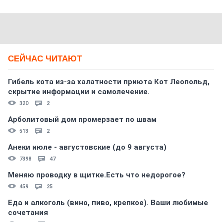
СЕЙЧАС ЧИТАЮТ
Гибель кота из-за халатности приюта Кот Леопольд,
скрытиe информации и самолечение.
320
2
Арболитовый дом промерзает по швам
513
2
Анеки июле - августовские (до 9 августа)
7398
47
Меняю проводку в щитке.Есть что недорогое?
459
25
Еда и алкоголь (вино, пиво, крепкое). Ваши любимые
сочетания