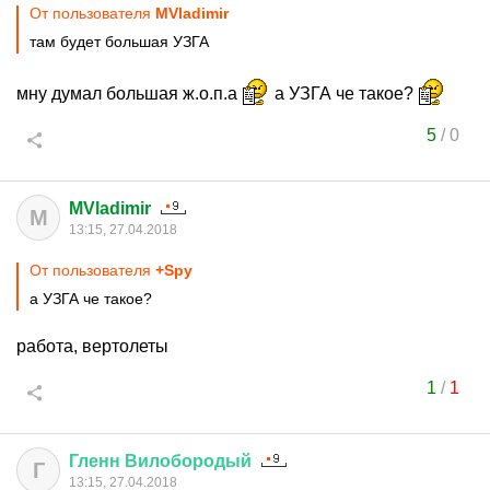
От пользователя
MVladimir
там будет большая УЗГА
мну думал большая ж.о.п.а
а УЗГА че такое?
5
/
0
MVladimir
M
13:15, 27.04.2018
От пользователя
+Spy
а УЗГА че такое?
работа, вертолеты
1
/
1
Гленн
Вилобородый
Г
13:15, 27.04.2018