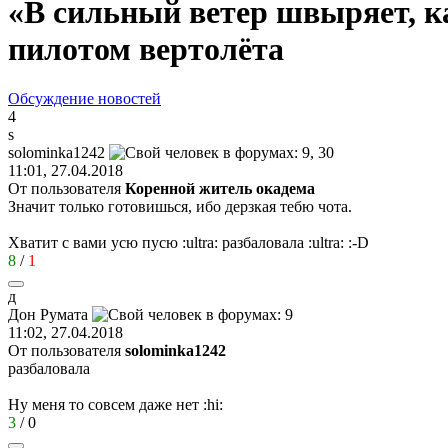
«В сильный ветер швыряет, к
пилотом вертолёта
Обсуждение новостей
4
s
solominka1242
11:01, 27.04.2018
От пользователя
Коренной житель окадема
Значит только готовишься, ибо дерзкая тебю чота.
Хватит с вами усю пусю
:ultra:
разбаловала
:ultra:
:-D
8
/
1
д
Дон
Румат
a
11:02, 27.04.2018
От пользователя
solominka1242
разбаловала
Ну меня то совсем даже нет
:hi:
3
/
0