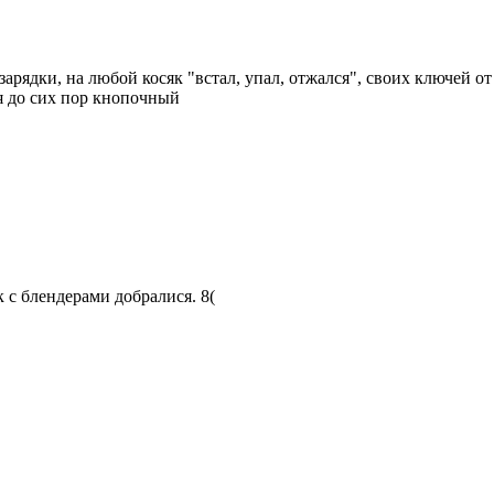
рядки, на любой косяк "встал, упал, отжался", своих ключей от 
я до сих пор кнопочный
к с блендерами добралися.
8(