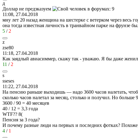
д
Доллар
не
предзказуем
11:08, 27.04.2018
мну лет 20 назад женщина на шестерке с ветерком через весь гор
она тогда известная личность в транвайном парке на фрунзе б
5
/
2
z
zse80
11:18, 27.04.2018
Как заядлый авиасиммер, скажу так - уважаю. Я бы даже женил
11
/
2
s
sseses
11:22, 27.04.2018
На пенсию раньше выходишь — надо 3600 часов налетать, что
сколько часов налетал за месяц, столько и получил. Но больше 9
3600 / 90 = 40 месяцев
40 / 12 = 3,3 года
WTF??
8(
Пенсия за 3 года?
И почему разные люди на первых и последних фотках? Похоже
4
/
1