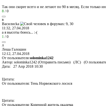
Так они скорее всего и не летают по 90 в месяц. Если только ин
8
/
0
в
Василис
k
а
11:32, 27.04.2018
а я высоты боюсь...
:-(
1
/
0
л
Леша
Галошин
12:12, 27.04.2018
От пользователя
solominka1242
Автор: solominka1242 (Отправить письмо) (ЛС) (О пользоват
Дата: 27 Апр 2018 10:30
Цитата:
От пользователя: Тень Норвежского лосося
Цитата:
От пользователя: Коренной житель окадема