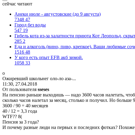
сейчас читают
Анеки июле - августовские (до 9 августа)
7348
47
Город без воды
547
19
Гибель кота из-за халатности приюта Кот Леопольд, скр
285
2
Еда и алкоголь (вино, пиво, крепкое). Ваши любимые соч
1516
48
У кого есть опыт EFB акб зимой.
1058
33
о
Ожиревший
школьнег
оло
-
ло
аза
-...
11:30, 27.04.2018
От пользователя
sseses
На пенсию раньше выходишь — надо 3600 часов налетать, что
сколько часов налетал за месяц, столько и получил. Но больше 9
3600 / 90 = 40 месяцев
40 / 12 = 3,3 года
WTF?? 8(
Пенсия за 3 года?
И почему разные люди на первых и последних фотках? Похоже