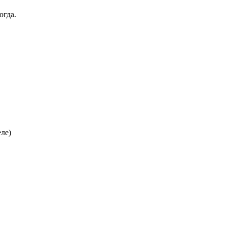
огда.
еле)