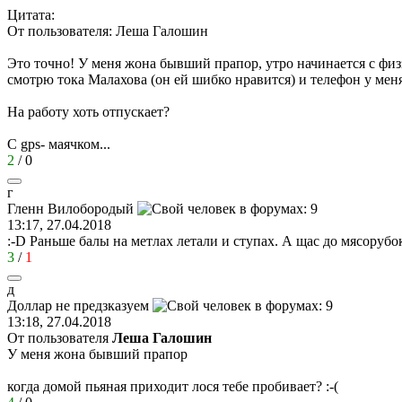
Цитата:
От пользователя: Леша Галошин
Это точно! У меня жона бывший прапор, утро начинается с физза
смотрю тока Малахова (он ей шибко нравится) и телефон у мен
На работу хоть отпускает?
С gps- маячком...
2
/
0
г
Гленн
Вилобородый
13:17, 27.04.2018
:-D
Раньше балы на метлах летали и ступах. А щас до мясорубо
3
/
1
д
Доллар
не
предзказуем
13:18, 27.04.2018
От пользователя
Леша Галошин
У меня жона бывший прапор
когда домой пьяная приходит лося тебе пробивает?
:-(