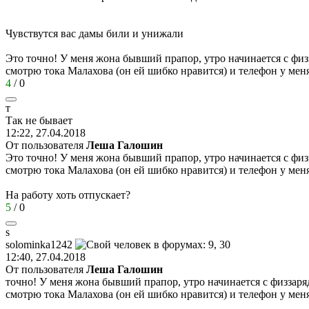
Чувствутся вас дамы били и унижали
Это точно! У меня жона бывший прапор, утро начинается с физза
смотрю тока Малахова (он ей шибко нравится) и телефон у ме
4
/
0
т
Так
не
бывает
12:22, 27.04.2018
От пользователя
Леша Галошин
Это точно! У меня жона бывший прапор, утро начинается с физза
смотрю тока Малахова (он ей шибко нравится) и телефон у мен
На работу хоть отпускает?
5
/
0
s
solominka1242
12:40, 27.04.2018
От пользователя
Леша Галошин
точно! У меня жона бывший прапор, утро начинается с физзарядк
смотрю тока Малахова (он ей шибко нравится) и телефон у мен