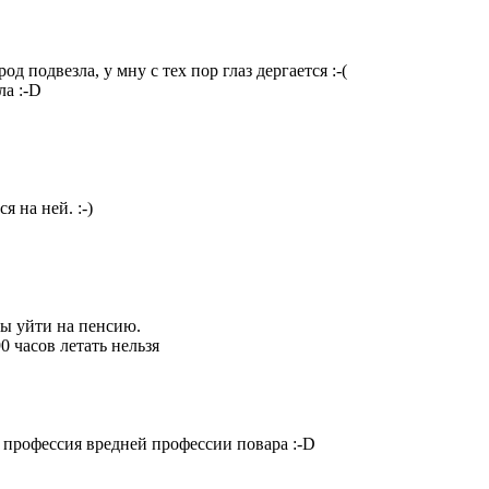
од подвезла, у мну с тех пор глаз дергается
:-(
ыла
:-D
ся на ней.
:-)
бы уйти на пенсию.
0 часов летать нельзя
 профессия вредней профессии повара
:-D