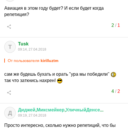
Авиация в этом году будет? И если будет когда
репетиция?
2
/
1
Tusk
T
09:14, 27.04.2018
От пользователя
kirilluztm
сам же будешь бухать и орать "ура мы победили"
так что заткнись нахрен!
4
/
2
Диджей
,
Миксмейкер
,
УличныйДенсе
...
Д
09:19, 27.04.2018
Просто интересно, сколько нужно репетиций, что бы