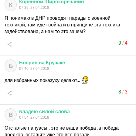
Коренной
Широкоречанин
К
07:39, 27.04.2018
Я понимаю в ДНР проводят парады с военной
техникой, там идёт война и в принципе эта техника
задействована, а нам то это зачем?
9
/
4
Боярин
на
Крузаке
.
Б
07:40, 27.04.2018
для избранных показуху делают...
8
/
3
владею
силой
слова
В
07:54, 27.04.2018
Отсталые папуасы , это не ваша победа ,а победа
предков, оставьте уже это все позади.