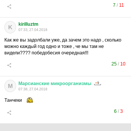
7
/
11
kirilluztm
K
07:33, 27.04.2018
Как же вы задолбали уже, да зачем это надо , сколько
можно каждый год одно и тоже , че мы там не
видели???? победобесия очередная!!!
25
/
10
Марсианские
микроорганизмы
М
07:38, 27.04.2018
Танчеки
6
/
3