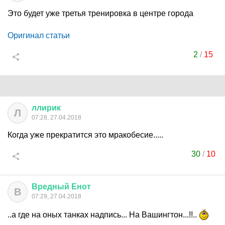
Это будет уже третья тренировка в центре города
Оригинал статьи
2
/
15
ллирик
Л
07:28, 27.04.2018
Когда уже прекратится это мракобесие.....
30
/
10
Вредный
Енот
В
07:29, 27.04.2018
..а где на оных танках надпись... На Вашингтон...!!..