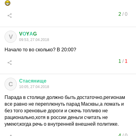
2
/
0
V
О
Y
А
G
V
09:53, 27.04.2018
Начало то во сколько? В 20:00?
1
/
1
Стасянище
С
10:05, 27.04.2018
Парада в столице должно быть достаточно,регионам
все равно не переплюнуть парад Масквы,а ломать и
без того хреновые дороги и сжечь топливо не
рационально,хотя в россии деньги считать не
умеют,когда речь о внутренней внешней политике.
4
/
0