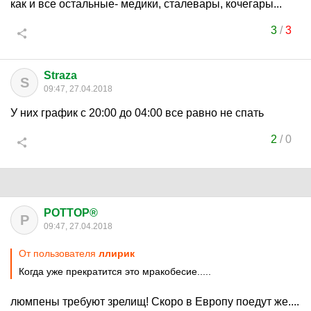
как и все остальные- медики, сталевары, кочегары...
3
/
3
Straza
S
09:47, 27.04.2018
У них график с 20:00 до 04:00 все равно не спать
2
/
0
POTTOP®
P
09:47, 27.04.2018
От пользователя
ллирик
Когда уже прекратится это мракобесие.....
люмпены требуют зрелищ! Скоро в Европу поедут же....