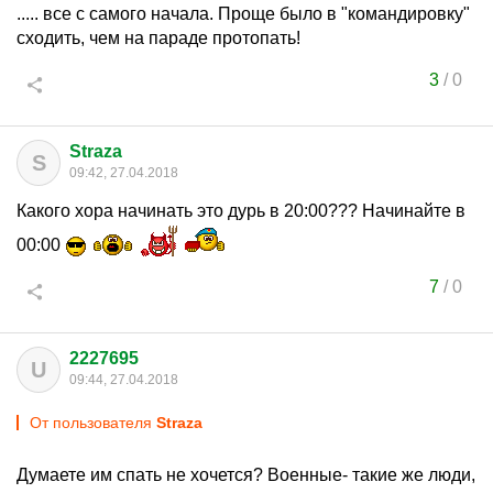
..... все с самого начала. Проще было в "командировку"
сходить, чем на параде протопать!
3
/
0
Straza
S
09:42, 27.04.2018
Какого хора начинать это дурь в 20:00??? Начинайте в
00:00
7
/
0
2227695
U
09:44, 27.04.2018
От пользователя
Straza
Думаете им спать не хочется? Военные- такие же люди,