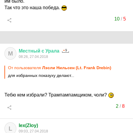
им было.
Так что это наша победа.
10
/
5
Местный
с
Урала
М
08:26, 27.04.2018
От пользователя
Лэсли Нильсен (Lt. Frank Drebin)
для избранных показуху делают...
Тебю кем избрали? Трампампамщиком, чоли?
2
/
8
lex(Zloy)
L
09:03, 27.04.2018