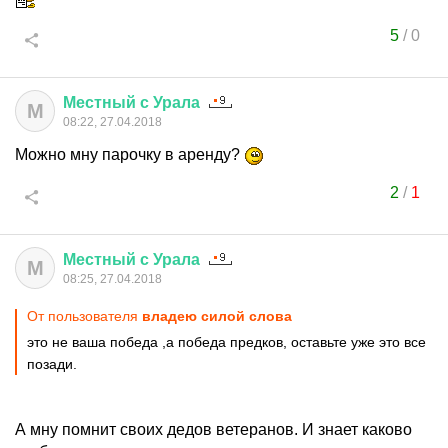
5
/
0
Местный
с
Урала
М
08:22, 27.04.2018
Можно мну парочку в аренду?
2
/
1
Местный
с
Урала
М
08:25, 27.04.2018
От пользователя
владею силой слова
это не ваша победа ,а победа предков, оставьте уже это все
позади.
А мну помнит своих дедов ветеранов. И знает каково