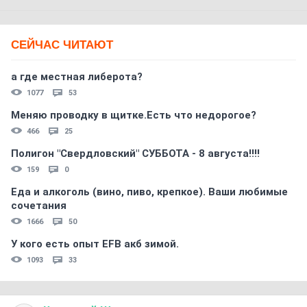
СЕЙЧАС ЧИТАЮТ
а где местная либерота?
1077
53
Меняю проводку в щитке.Есть что недорогое?
466
25
Полигон "Свердловский" СУББОТА - 8 августа!!!!
159
0
Еда и алкоголь (вино, пиво, крепкое). Ваши любимые
сочетания
1666
50
У кого есть опыт EFB акб зимой.
1093
33