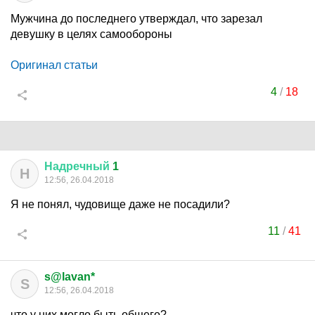
Мужчина до последнего утверждал, что зарезал
девушку в целях самообороны
Оригинал статьи
4
/
18
Надречный
1
Н
12:56, 26.04.2018
Я не понял, чудовище даже не посадили?
11
/
41
s@lavan*
S
12:56, 26.04.2018
что у них могло быть общего?