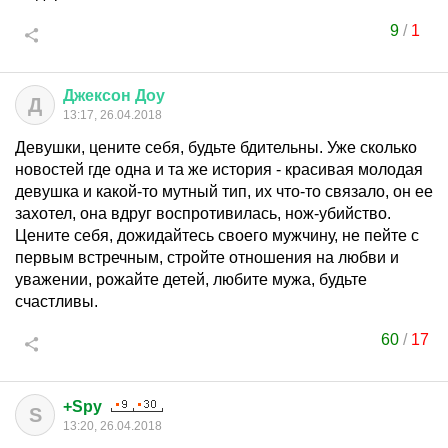
9
/
1
Джексон
Доу
Д
13:17, 26.04.2018
Девушки, цените себя, будьте бдительны. Уже сколько
новостей где одна и та же история - красивая молодая
девушка и какой-то мутный тип, их что-то связало, он ее
захотел, она вдруг воспротивилась, нож-убийство.
Цените себя, дожидайтесь своего мужчину, не пейте с
первым встречным, стройте отношения на любви и
уважении, рожайте детей, любите мужа, будьте
счастливы.
60
/
17
+Spy
S
13:20, 26.04.2018