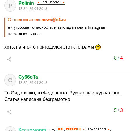
Polinin
P
13:34, 26.04.2018
От пользователя
news@e1.ru
ей угрожает опасность, и выкладывала в Instagram
несколько видео.
хоть, на что-то пригодился этот стограмм
8
/
4
Cy66oTa
C
13:35, 26.04.2018
То Сидоренко, то Федоренко. Рукожопые журналюги.
Статья написана безграмотно
5
/
3
Ксеноморф