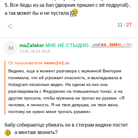
5. Все беды из-за бап (дворник пришел с её подругой) ,
а так может бы и не пустила
11
/
27
maZafaker
МНЕ
НЕ
СТЫДНО
M
13:40, 26.04.2018
От пользователя
news@e1.ru
Видимо, еще в момент разговора с мужчиной Виктория
понимала, что ей угрожает опасность, и выкладывала в
Instagram несколько видео. На одном из них она
разговаривала с Федоренко на повышенных тонах, а на
другом просила, чтобы мужчина не трогал ее руками: «Я
человек, я личность. Я не твоя девушка, не твоя жена,
поэтому не нужно меня трогать руками».
бабу собираютцо убивать он в стограм видяхи постит
а ментам звонить?