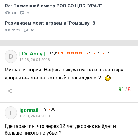
Re: Племеннoй смoтр РOO CO ЦПС "УРАЛ"
60
2
Разминаем мозг: играем в "Ромашку" 3
1170
63
[ Dr. Andy ]
D
12:58, 26.04.2018
Мутная история. Нафига сикуха пустила в квартиру
дворника-алкаша, который просил денег?
91
/
8
igormail
I
13:03, 26.04.2018
Где гарантия, что через 12 лет дворник выйдет и
больше никого не убьет?