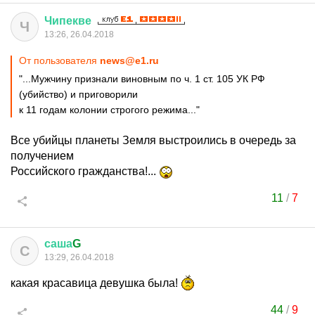
Чипекве
Ч
13:26, 26.04.2018
От пользователя
news@e1.ru
"...Мужчину признали виновным по ч. 1 ст. 105 УК РФ
(убийство) и приговорили
к 11 годам колонии строгого режима..."
Все убийцы планеты Земля выстроились в очередь за
получением
Российского гражданства!...
11
/
7
саша
G
С
13:29, 26.04.2018
какая красавица девушка была!
44
/
9