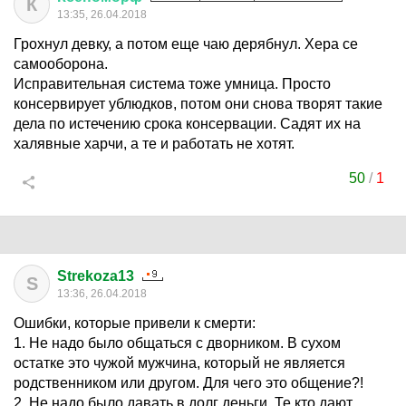
К
13:35, 26.04.2018
Грохнул девку, а потом еще чаю дерябнул. Хера се
самооборона.
Исправительная система тоже умница. Просто
консервирует ублюдков, потом они снова творят такие
дела по истечению срока консервации. Садят их на
халявные харчи, а те и работать не хотят.
50
/
1
Strekoza13
S
13:36, 26.04.2018
Ошибки, которые привели к смерти:
1. Не надо было общаться с дворником. В сухом
остатке это чужой мужчина, который не является
родственником или другом. Для чего это общение?!
2. Не надо было давать в долг деньги. Те кто дают