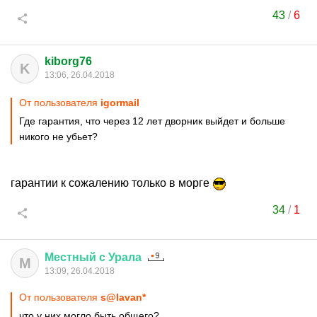
43
/
6
kiborg76
K
13:06, 26.04.2018
От пользователя
igormail
Где гарантия, что через 12 лет дворник выйдет и больше
никого не убьет?
гарантии к сожалению только в морге
34
/
1
Местный
с
Урала
М
13:09, 26.04.2018
От пользователя
s@lavan*
что у них могло быть общего?