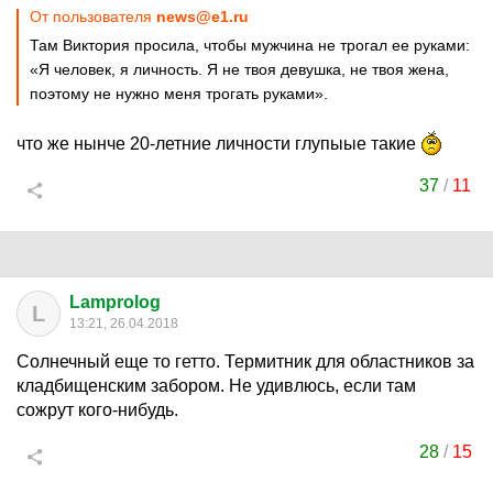
От пользователя
news@e1.ru
Там Виктория просила, чтобы мужчина не трогал ее руками:
«Я человек, я личность. Я не твоя девушка, не твоя жена,
поэтому не нужно меня трогать руками».
что же нынче 20-летние личности глупыые такие
37
/
11
Lamprolog
L
13:21, 26.04.2018
Солнечный еще то гетто. Термитник для областников за
кладбищенским забором. Не удивлюсь, если там
сожрут кого-нибудь.
28
/
15