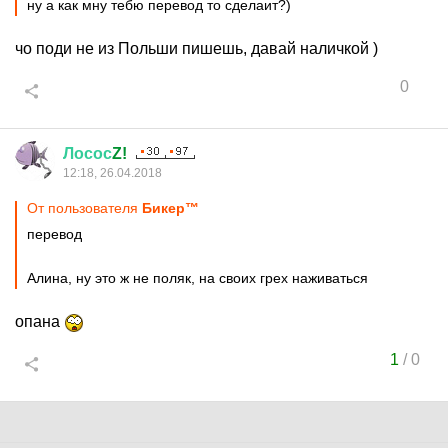
ну а как мну тебю перевод то сделаит?)
чо поди не из Польши пишешь, давай наличкой )
0
Лосос
Z!
12:18, 26.04.2018
От пользователя
Бикер™
перевод
Алина, ну это ж не поляк, на своих грех наживаться
опана
1
/
0