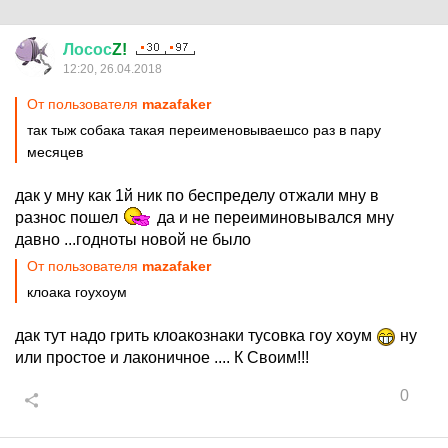
Лосос
Z!
12:20, 26.04.2018
От пользователя
mazafaker
так тыж собака такая переименовываешсо раз в пару
месяцев
дак у мну как 1й ник по беспределу отжали мну в
разнос пошел
да и не переиминовывался мну
давно ...годноты новой не было
От пользователя
mazafaker
клоака гоухоум
дак тут надо грить клоакознаки тусовка гоу хоум
ну
или простое и лаконичное .... К Своим!!!
0