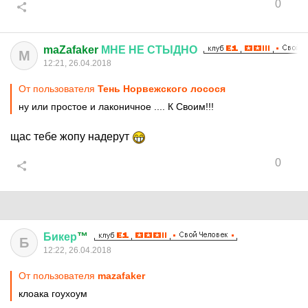
0
maZafaker
МНЕ
НЕ
СТЫДНО
M
12:21, 26.04.2018
От пользователя
Тень Норвежского лосося
ну или простое и лаконичное .... К Своим!!!
щас тебе жопу надерут
0
Бикер
™
Б
12:22, 26.04.2018
От пользователя
mazafaker
клоака гоухоум