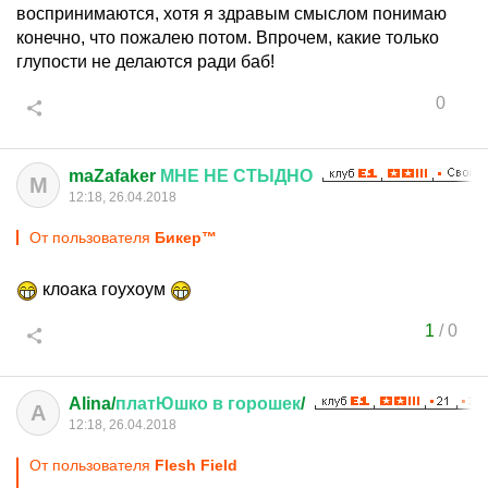
воспринимаются, хотя я здравым смыслом понимаю
конечно, что пожалею потом. Впрочем, какие только
глупости не делаются ради баб!
0
maZafaker
МНЕ
НЕ
СТЫДНО
M
12:18, 26.04.2018
От пользователя
Бикер™
клоака гоухоум
1
/
0
Alina/
платЮшко
в
горошек
/
A
12:18, 26.04.2018
От пользователя
Flesh Field