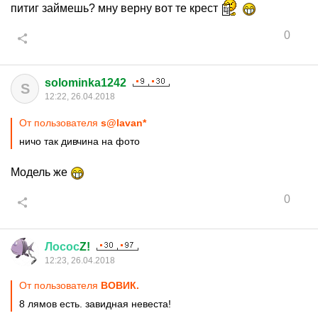
питиг займешь? мну верну вот те крест
0
solominka1242
S
12:22, 26.04.2018
От пользователя
s@lavan*
ничо так дивчина на фото
Модель же
0
Лосос
Z!
12:23, 26.04.2018
От пользователя
ВОВИК.
8 лямов есть. завидная невеста!