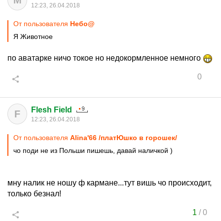
M
12:23, 26.04.2018
От пользователя
Небо@
Я Животное
по аватарке ничо токое но недокормленное немного
0
Flesh Field
F
12:23, 26.04.2018
От пользователя
Alina'66 /платЮшко в горошек/
чо поди не из Польши пишешь, давай наличкой )
мну налик не ношу ф кармане...тут вишь чо происходит,
только безнал!
1
/
0