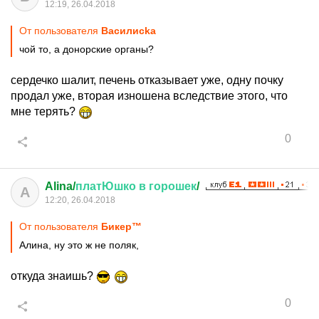
12:19, 26.04.2018
От пользователя
Василисkа
чой то, а донорские органы?
сердечко шалит, печень отказывает уже, одну почку
продал уже, вторая изношена вследствие этого, что
мне терять?
0
Alina/
платЮшко
в
горошек
/
A
12:20, 26.04.2018
От пользователя
Бикер™
Алина, ну это ж не поляк,
откуда знаишь?
0