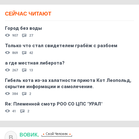
СЕЙЧАС ЧИТАЮТ
Город без воды
907
27
Только что стал свидетелем грабёж с разбоем
869
42
а где местная либерота?
267
13
Гибель кота из-за халатности приюта Кот Леопольд,
скрытиe информации и самолечение.
384
2
Re: Племеннoй смoтр РOO CO ЦПС "УРАЛ"
41
2
ВОВИК
.
В