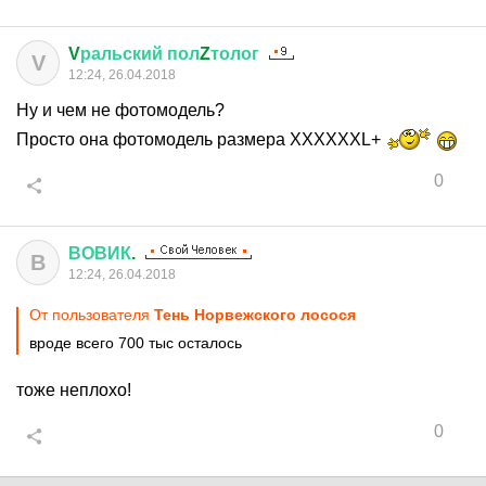
V
ральский
пол
Z
толог
V
12:24, 26.04.2018
Ну и чем не фотомодель?
Просто она фотомодель размера XXXXXXL+
0
ВОВИК
.
В
12:24, 26.04.2018
От пользователя
Тень Норвежского лосося
вроде всего 700 тыс осталось
тоже неплохо!
0