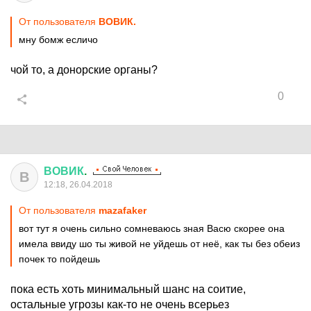
От пользователя
ВОВИК.
мну бомж есличо
чой то, а донорские органы?
0
ВОВИК
.
В
12:18, 26.04.2018
От пользователя
mazafaker
вот тут я очень сильно сомневаюсь зная Васю скорее она
имела ввиду шо ты живой не уйдешь от неё, как ты без обеиз
почек то пойдешь
пока есть хоть минимальный шанс на соитие,
остальные угрозы как-то не очень всерьез