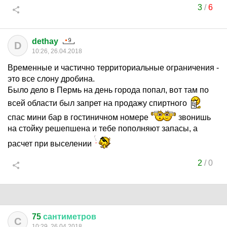
3
/
6
dethay
D
10:26, 26.04.2018
Временные и частично территориальные ограничения -
это все слону дробина.
Было дело в Пермь на день города попал, вот там по
всей области был запрет на продажу спиртного
спас мини бар в гостиничном номере
звонишь
на стойку решепшена и тебе пополняют запасы, а
расчет при выселении
2
/
0
75
сантиметров
С
10:29, 26.04.2018