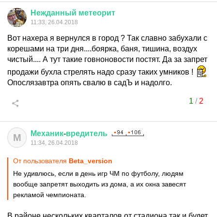
Нежданный
метеорит
11:33, 26.04.2018
Вот нахера я вернулся в город ? Так славно забухали с
корешами на три дня....боярка, баня, тишина, воздух
чистый.... А тут такие говноновости постят. Да за запрет
продажи бухла стрелять надо сразу таких умников !
Опослязавтра опять свалю в садЪ и надолго.
1
/
2
Механик
-
вредитель
М
11:34, 26.04.2018
От пользователя
Beta_version
Не удивлюсь, если в день игр ЧМ по футболу, людям
вообще запретят выходить из дома, а их окна завесят
рекламой чемпионата.
В районе нескольких кварталов от стадиона так и будет.