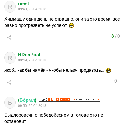
reest
R
09:48, 26.04.2018
Химмашу один день не страшно, они за это время все
равно протрезветь не успеют.
8
/
0
RDenPost
R
09:49, 26.04.2018
якоб...как бы намёк - якобы нельзя продавать...
0
(
Ббрмл
)
Б
09:50, 26.04.2018
Быдлороисян с победобесием в голове это не
остановит