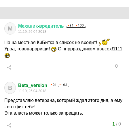
Механик
-
вредитель
М
11:19, 26.04.2018
Наша местная КиБитка в список не входит!
Урра, товвварррищи!
С ппррраздником вввсех!1111
0
Beta_version
B
11:19, 26.04.2018
Представляю ветерана, который ждал этого дня, а ему
- вот фиг тебе!
Эта власть может только запрещать.
1
/
0