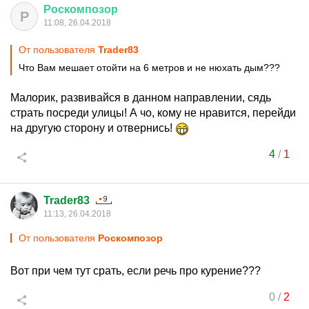
Роскомпозор
Р
11:08, 26.04.2018
От пользователя
Trader83
Что Вам мешает отойти на 6 метров и не нюхать дым???
Малорик, развивайся в данном направлении, сядь
страть посреди улицы! А чо, кому не нравится, перейди
на другую сторону и отвернись!
4
/
1
Trader83
11:13, 26.04.2018
От пользователя
Роскомпозор
Вот при чем тут срать, если речь про курение???
0
/
2