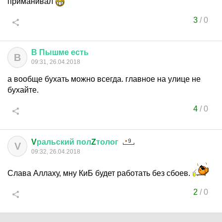
приманивал
3
/
0
В
Пышме
есть
В
09:31, 26.04.2018
а вообще бухать можно всегда. главное на улице не
бухайте.
4
/
0
V
ральский
пол
Z
толог
V
09:32, 26.04.2018
Слава Аллаху, мну КиБ будет работать без сбоев.
2
/
0