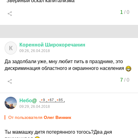
"Звериный оскал капитализма"
1
/
0
Коренной
Широкоречанин
К
09:26, 26.04.2018
Да задолбали уже, мну любит пить в празднике, это
дискриминация областного и окраинного населения
7
/
0
Небо
@
09:29, 26.04.2018
От пользователя
Олег Винник
Ты мамашку дитя потерянного тогось?Два дня