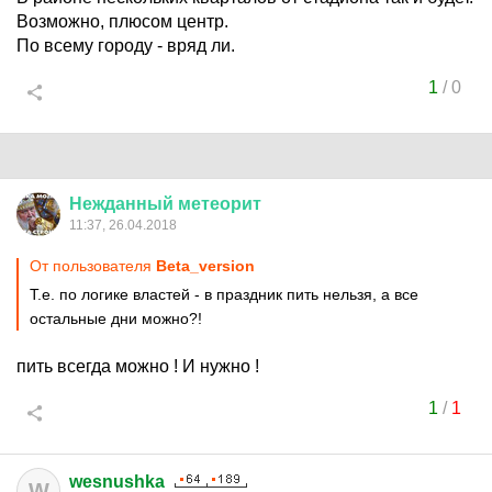
Возможно, плюсом центр.
По всему городу - вряд ли.
1
/
0
Нежданный
метеорит
11:37, 26.04.2018
От пользователя
Beta_version
Т.е. по логике властей - в праздник пить нельзя, а все
остальные дни можно?!
пить всегда можно ! И нужно !
1
/
1
wesnushka
W