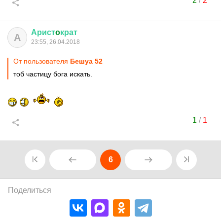
2
/
2
Арист
o
крат
А
23:55, 26.04.2018
От пользователя
Бешуа 52
тоб частицу бога искать.
1
/
1
6
Поделиться