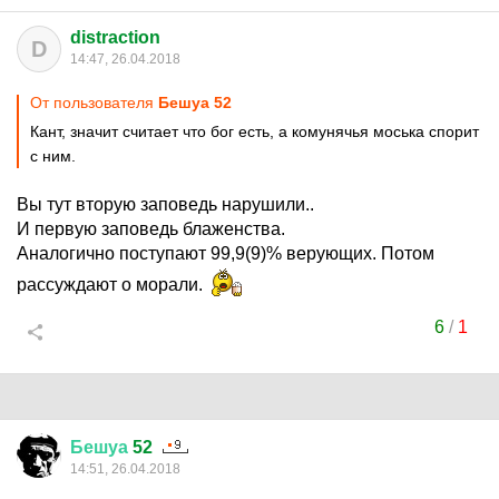
distraction
D
14:47, 26.04.2018
От пользователя
Бешуа 52
Кант, значит считает что бог есть, а комунячья моська спорит
с ним.
Вы тут вторую заповедь нарушили..
И первую заповедь блаженства.
Аналогично поступают 99,9(9)% верующих. Потом
рассуждают о морали.
6
/
1
Бешуа
52
14:51, 26.04.2018