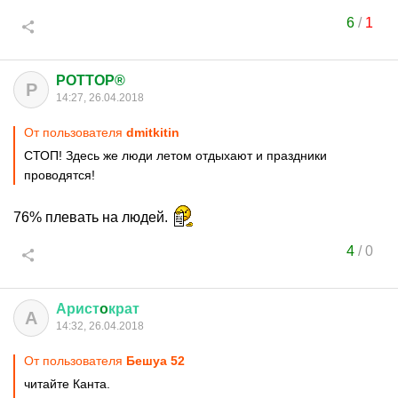
6
/
1
POTTOP®
P
14:27, 26.04.2018
От пользователя
dmitkitin
СТОП! Здесь же люди летом отдыхают и праздники
проводятся!
76% плевать на людей.
4
/
0
Арист
o
крат
А
14:32, 26.04.2018
От пользователя
Бешуа 52
читайте Канта.