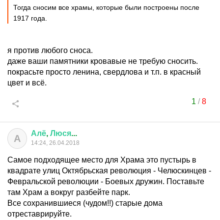
Тогда сносим все храмы, которые были построены после
1917 года.
я против любого сноса.
даже ваши памятники кровавые не требую сносить.
покрасьте просто ленина, свердлова и т.п. в красный
цвет и всё.
1
/
8
Алё
,
Люся
...
А
14:24, 26.04.2018
Самое подходящее место для Храма это пустырь в
квадрате улиц Октябрьская революция - Челюскинцев -
Февральской революции - Боевых дружин. Поставьте
там Храм а вокруг разбейте парк.
Все сохранившиеся (чудом!!) старые дома
отреставрируйте.