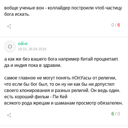
вобще ученые вон - коллайдер построили чтоб частицу
бога искать.
0
/
6
ой
-
е
О
16:15, 26.04.2018
а как же без вашего бога например Китай процветает.
да и индия пока в здравии.
самое главное не могут понять пОпУасы от религии,
что если бы бог был, то он ну ни как бы ни допустил
своего клонирования и разных религий. Он ведь один.
есть хороший фильм - Пи Кей
всякого рода жрецам и шаманам просмотр обязателен.
6
/
0