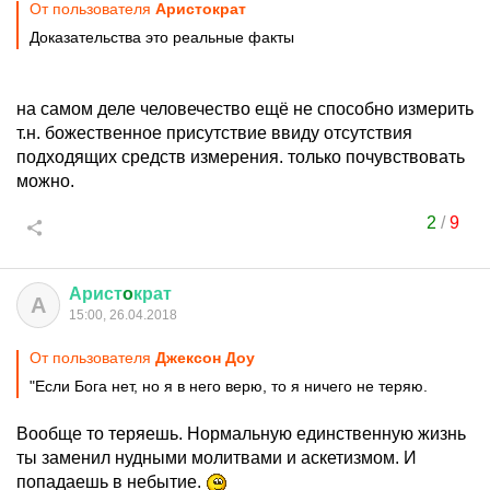
От пользователя
Аристoкрат
Доказательства это реальные факты
на самом деле человечество ещё не способно измерить
т.н. божественное присутствие ввиду отсутствия
подходящих средств измерения. только почувствовать
можно.
2
/
9
Арист
o
крат
А
15:00, 26.04.2018
От пользователя
Джексон Доу
"Если Бога нет, но я в него верю, то я ничего не теряю.
Вообще то теряешь. Нормальную единственную жизнь
ты заменил нудными молитвами и аскетизмом. И
попадаешь в небытие.