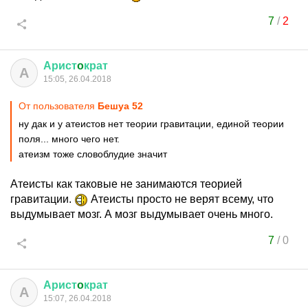
7
/
2
Арист
o
крат
А
15:05, 26.04.2018
От пользователя
Бешуа 52
ну дак и у атеистов нет теории гравитации, единой теории
поля... много чего нет.
атеизм тоже словоблудие значит
Атеисты как таковые не занимаются теорией
гравитации.
Атеисты просто не верят всему, что
выдумывает мозг. А мозг выдумывает очень много.
7
/
0
Арист
o
крат
А
15:07, 26.04.2018