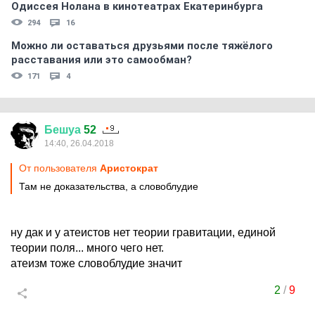
Одиссея Нолана в кинотеатрах Екатеринбурга
294
16
Можно ли оставаться друзьями после тяжёлого
расставания или это самообман?
171
4
Бешуа
52
14:40, 26.04.2018
От пользователя
Аристoкрат
Там не доказательства, а словоблудие
ну дак и у атеистов нет теории гравитации, единой
теории поля... много чего нет.
атеизм тоже словоблудие значит
2
/
9