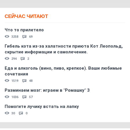
СЕЙЧАС ЧИТАЮТ
Что то прилетело
3258
69
Гибель кота из-за халатности приюта Кот Леопольд,
скрытиe информации и самолечение.
294
2
Еда и алкоголь (вино, пиво, крепкое). Ваши любимые
сочетания
1519
48
Разминаем мозг: играем в "Ромашку" 3
1036
57
Помогите лучику встать на лапку
30
0