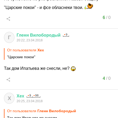
"Царские покои" - и фсе обласнеки твои.
6
/
0
Гленн
Вилобородый
Г
20:22, 23.04.2018
От пользователя
Хех
"Царские покои"
Так дом Ипатьева же снесли, не?
4
/
0
Хех
Х
20:25, 23.04.2018
От пользователя
Гленн Вилобородый
Так дом Ипатьева же снесли,