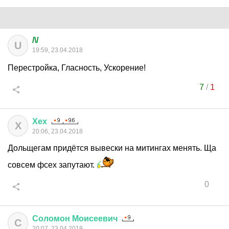
/\/
U
19:59, 23.04.2018
Перестройка, Гласность, Ускорение!
7
/
1
Хех
Х
20:06, 23.04.2018
Дольщегам придётся вывески на митингах менять. Ща
совсем фсех запутают.
0
Соломон
Моисеевич
С
20:07, 23.04.2018