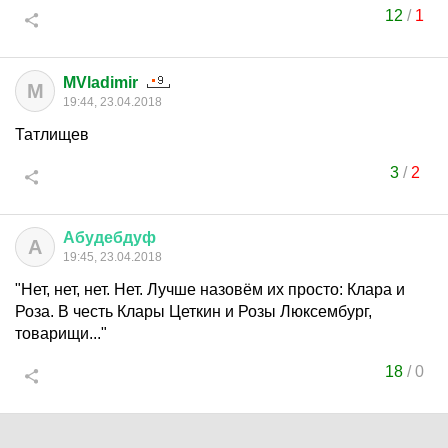
12
/
1
MVladimir
M
19:44, 23.04.2018
Татлищев
3
/
2
Абудебдуф
А
19:45, 23.04.2018
"Нет, нет, нет. Нет. Лучше назовём их просто: Клара и
Роза. В честь Клары Цеткин и Розы Люксембург,
товарищи..."
18
/
0