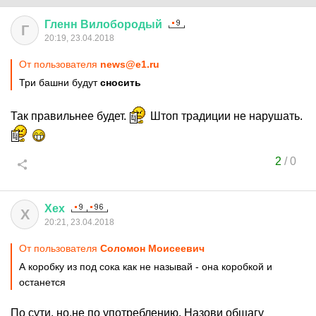
Гленн
Вилобородый
Г
20:19, 23.04.2018
От пользователя
news@e1.ru
Три башни будут
сносить
Так правильнее будет.
Штоп традиции не нарушать.
2
/
0
Хех
Х
20:21, 23.04.2018
От пользователя
Соломон Моисеевич
А коробку из под сока как не называй - она коробкой и
останется
По сути, но.не по употреблению. Назови общагу