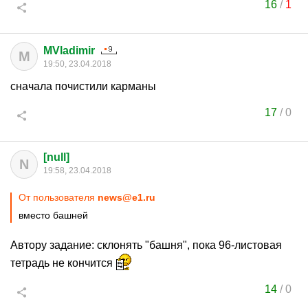
16
/
1
MVladimir
M
19:50, 23.04.2018
сначала почистили карманы
17
/
0
[null]
N
19:58, 23.04.2018
От пользователя
news@e1.ru
вместо башней
Автору задание: склонять "башня", пока 96-листовая
тетрадь не кончится
14
/
0