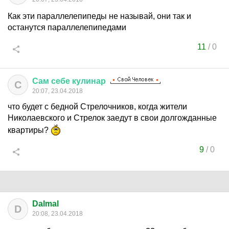
Как эти параллелепипеды не называй, они так и
останутся параллелепипедами
11
/
0
Сам
себе
кулинар
С
20:07, 23.04.2018
что будет с бедной Стрелочников, когда жители
Николаевского и Стрелок заедут в свои долгожданные
квартиры?
9
/
0
Dalmal
D
20:08, 23.04.2018