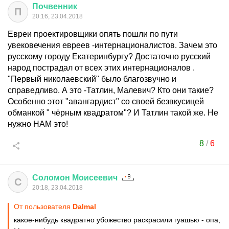
Почвенник
П
20:16, 23.04.2018
Евреи проектировщики опять пошли по пути
увековечения евреев -интернационалистов. Зачем это
русскому городу Екатеринбургу? Достаточно русский
народ пострадал от всех этих интернационалов .
"Первый николаевский" было благозвучно и
справедливо. А это -Татлин, Малевич? Кто они такие?
Особенно этот "авангардист" со своей безвкусицей
обманкой " чёрным квадратом"? И Татлин такой же. Не
нужно НАМ это!
8
/
6
Соломон
Моисеевич
С
20:18, 23.04.2018
От пользователя
Dalmal
какое-нибудь квадратно убожество раскрасили гуашью - опа,