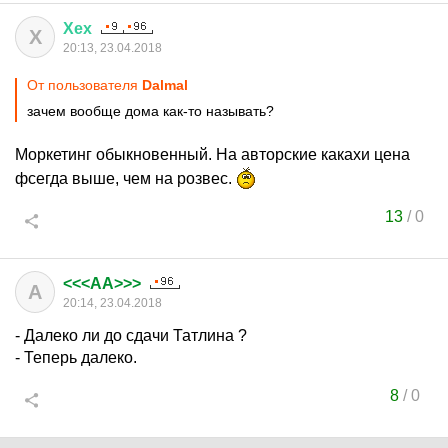
Хех
Х
20:13, 23.04.2018
От пользователя
Dalmal
зачем вообще дома как-то называть?
Моркетинг обыкновенный. На авторские какахи цена
фсегда выше, чем на розвес.
13
/
0
<<<AA>>>
A
20:14, 23.04.2018
- Далеко ли до сдачи Татлина ?
- Теперь далеко.
8
/
0