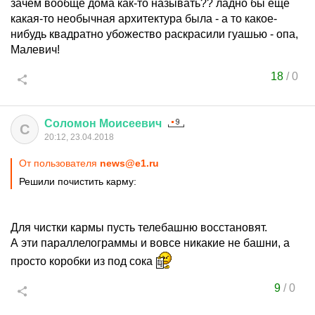
зачем вообще дома как-то называть?? ладно бы еще
какая-то необычная архитектура была - а то какое-
нибудь квадратно убожество раскрасили гуашью - опа,
Малевич!
18
/
0
Соломон
Моисеевич
С
20:12, 23.04.2018
От пользователя
news@e1.ru
Решили почистить карму:
Для чистки кармы пусть телебашню восстановят.
А эти параллелограммы и вовсе никакие не башни, а
просто коробки из под сока
9
/
0