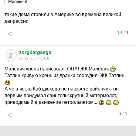
Малевич!
такие дома строили в Америке во времена великой
депрессии
13
/
1
zorgbargsega
Z
20:19, 23.04.2018
Малевич хрень нарисовал- ОПА! ЖК Малевич
Татлин кривую хрень из дранки соорудил- ЖК Татлин
А че в честь Кобздюхова не назовете райончик- он
первым придумал свинтельскрутный метермолет,
приводимый в движение петрольпетом...
6
/
1