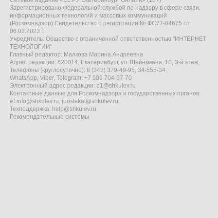
Сетевое издание «Е1.РУ Екатеринбург Онлайн» (18+)
Зарегистрировано Федеральной службой по надзору в сфере связи,
информационных технологий и массовых коммуникаций
(Роскомнадзор) Свидетельство о регистрации № ФС77-84675 от
06.02.2023 г.
Учредитель: Общество с ограниченной ответственностью "ИНТЕРНЕТ
ТЕХНОЛОГИИ"
Главный редактор: Малкова Марина Андреевна
Адрес редакции: 620014, Екатеринбург, ул. Шейнкмана, 10, 3-й этаж,
Телефоны (круглосуточно): 8 (343) 379-49-95, 34-555-34,
WhatsApp, Viber, Telegram: +7 909 704-57-70
Электронный адрес редакции:
e1@shkulev.ru
Контактные данные для Роскомнадзора и государственных органов:
e1info@shkulev.ru
,
juristekat@shkulev.ru
Техподдержка:
help@shkulev.ru
Рекомендательные системы