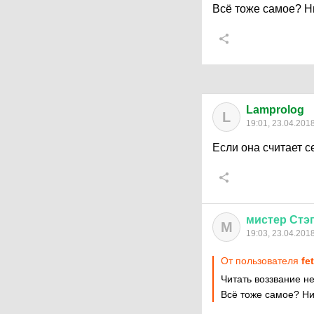
Всё тоже самое? Н
Lamprolog
L
19:01, 23.04.201
Если она считает с
мистер
Стэ
М
19:03, 23.04.201
От пользователя
fe
Читать воззвание н
Всё тоже самое? Н