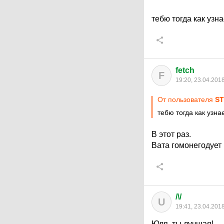
тебю тогда как уз
fetch
F
19:20, 23.04.201
От пользователя
S
тебю тогда как узн
В этот раз.
Вата гомонегодует 
/\/
U
19:41, 23.04.201
Юля, ты лучшая!