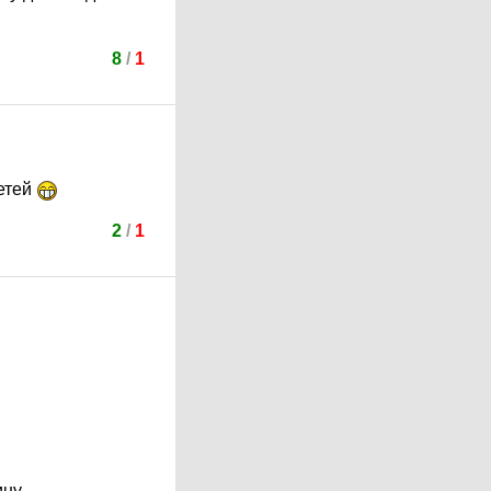
8
/
1
детей
2
/
1
ну.