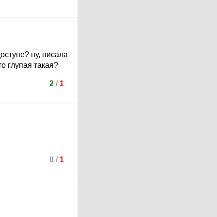
оступе? ну, писала
то глупая такая?
2
/
1
0
/
1