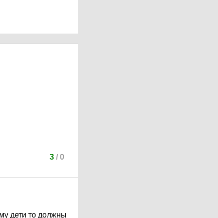
3
/
0
ему дети то должны