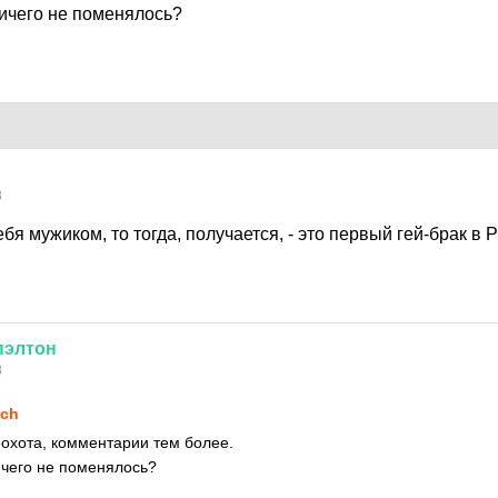
ичего не поменялось?
8
ебя мужиком, то тогда, получается, - это первый гей-брак в 
пэлтон
8
tch
еохота, комментарии тем более.
ичего не поменялось?