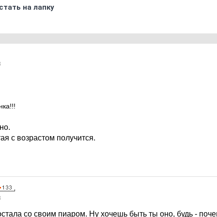
стать на лапку
8
ка!!!
но.
ая с возрастом получится.
8
остала со своим пиаром. Ну хочешь быть ты оно, будь - поч