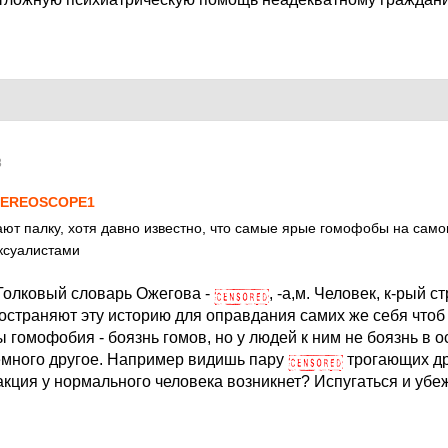
8
TEREOSCOPE1
т палку, хотя давно известно, что самые ярые гомофобы на сам
ксуалистами
Толковый словарь Ожегова -
, -а,м. Человек, к-рый с
остраняют эту историю для оправдания самих же себя чтоб 
 гомофобия - боязнь гомов, но у людей к ним не боязнь в о
емного другое. Например видишь пару
трогающих др
акция у нормального человека возникнет? Испугаться и убе