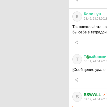
Копошун
К
23:49, 23.04.201
Так какого чёрта н
бы себе в тетрадоч
Т
@
мбовски
Т
05:41, 24.04.201
[Сообщение удален
SSWWLL
S
09:17, 24.04.201