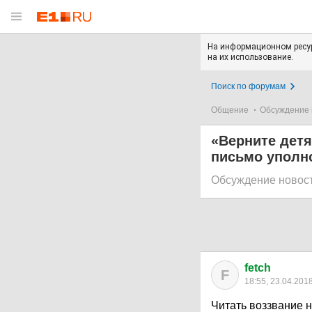
На информационном ресур
на их использование.
Поиск по форумам
Общение
Обсуждение 
«Верните дет
письмо уполн
Обсуждение новос
fetch
F
18:55, 23.04.201
Читать воззвание 