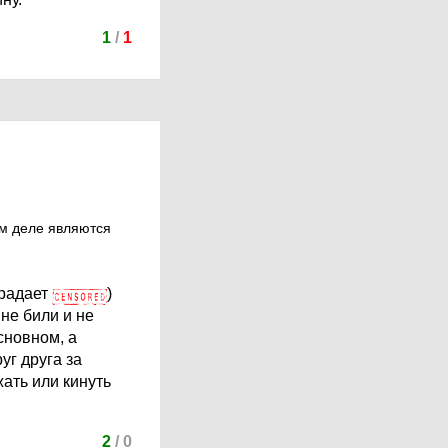
1
/
1
ом деле являются
традает
)
не били и не
сновном, а
уг друга за
жать или кинуть
2
/
0