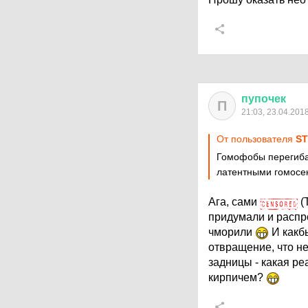
пупочек
П
21:03, 23.04.201
От пользователя
S
Гомофобы перегибаю
латентными гомосе
Ага, сами
(
придумали и распр
чморили
И какбы
отвращение, что н
задницы - какая ре
кирпичем?