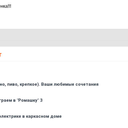
нка!!!
Т
ино, пиво, крепкое). Ваши любимые сочетания
граем в "Ромашку" 3
электрике в каркасном доме