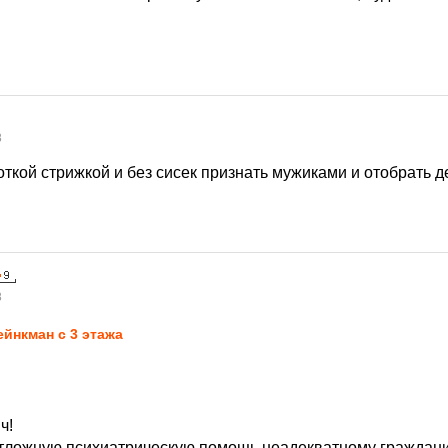
8
ткой стрижкой и без сисек признать мужиками и отобрать 
8
йнкман c 3 этажа
ч!
тложную психиатрическую помощь неадекватному граждани