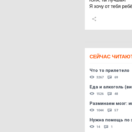
Я хочу от тебя ребё
СЕЙЧАС ЧИТАЮ
Что то прилетело
3267
69
Еда и алкоголь (в
1526
48
Разминаем мозг: и
1044
57
Нужна помощь по 
14
1