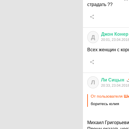
страдать ??
Джон
Конер
Д
20:01, 23.04.201
Всех женщин с коро
Ли
Сицын
Л
20:33, 23.04.201
От пользователя
Ше
боритесь юлия
Михаил Григорьеви
Прошу оказать нео