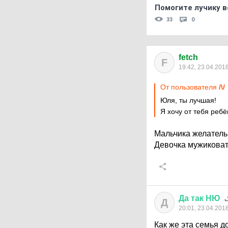
Помогите лучику в
33
0
fetch
F
19:42, 23.04.201
От пользователя
/\/
Юля, ты лучшая!
Я хочу от тебя ребён
Мальчика желатель
Девочка мужиковат
Да
так
НЮ
Д
20:01, 23.04.201
Как же эта семья д