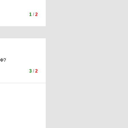
1
/
2
РФ?
3
/
2