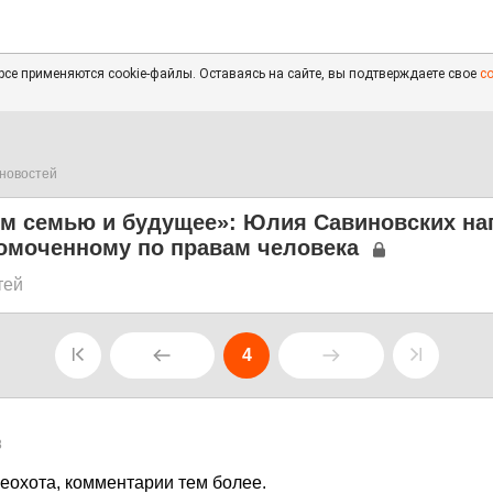
се применяются cookie-файлы. Оставаясь на сайте, вы подтверждаете свое
с
новостей
ям семью и будущее»: Юлия Савиновских на
омоченному по правам человека
тей
4
8
неохота, комментарии тем более.