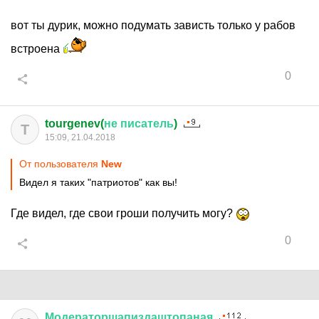
вот ты дурик, можно подумать зависть только у рабов
встроена
0
tourgenev(
не
писатель
)
T
15:09, 21.04.2018
От пользователя
New
Видел я таких "патриотов" как вы!
Где видел, где свои гроши получить могу?
0
Модераторшапиздаштопаная