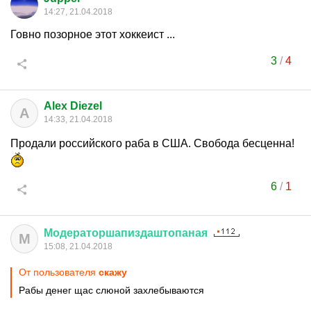
14:27, 21.04.2018
Говно позорное этот хоккеист ...
3
/
4
Alex Diezel
A
14:33, 21.04.2018
Продали российского раба в США. Свобода бесценна!
6
/
1
Модераторшапиздаштопаная
М
15:08, 21.04.2018
От пользователя
скажу
Рабы денег щас слюной захлебываются