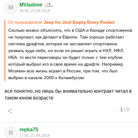
MVladimir
M
16:55, 21.04.2018
От пользователя
Jeep for Just Empty Every Pocket
Сколько можно объяснять, что в США и Канаде спортсменов
не покупают, как делают в Европе. Там хорошо работает
система драфтов, которая не заставляет спортсмена
уезжать куда-либо, но если он решит играть в НХЛ, НФЛ,
НБА, то вести переговоры он будет только с тем клубом,
который выбрал его в своё время на драфте. Например,
Мозякин всю жизнь играет в России, при том, что был
выбран в начале 2000-х Коламбусом.
все понятно, но лишь бы внимательно контракт читал в
таком юном возрасте
1
/
0
repka75
R
17:01, 21.04.2018