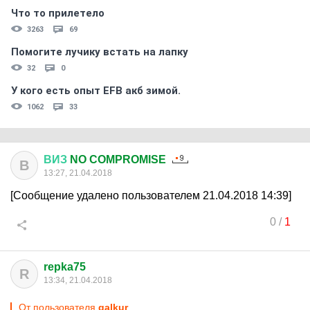
Что то прилетело
3263
69
Помогите лучику встать на лапку
32
0
У кого есть опыт EFB акб зимой.
1062
33
ВИЗ
NO COMPROMISE
В
13:27, 21.04.2018
[Сообщение удалено пользователем 21.04.2018 14:39]
0
/
1
repka75
R
13:34, 21.04.2018
От пользователя
galkur