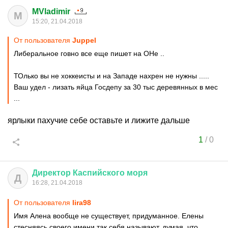
MVladimir
M
15:20, 21.04.2018
От пользователя
Juppel
Либеральное говно все еще пишет на ОНе ..
ТОлько вы не хоккеисты и на Западе нахрен не нужны .....
Ваш удел - лизать яйца Госдепу за 30 тыс деревянных в мес
...
ярлыки пахучие себе оставьте и лижите дальше
1
/
0
Директор
Каспийского
моря
Д
16:28, 21.04.2018
От пользователя
lira98
Имя Алена вообще не существует, придуманное. Елены
стесняясь своего имени так себя называют, думая, что