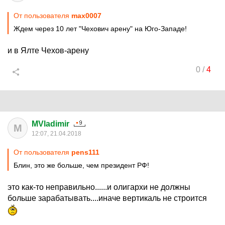
От пользователя
max0007
Ждем через 10 лет "Чехович арену" на Юго-Западе!
и в Ялте Чехов-арену
0
/
4
MVladimir
M
12:07, 21.04.2018
От пользователя
pens111
Блин, это же больше, чем президент РФ!
это как-то неправильно......и олигархи не должны
больше зарабатывать....иначе вертикаль не строится