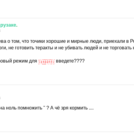
рузаке
.
8
ва о том, что точики хорошие и мирные люди, приехали в Р
ги, не готовить теракты и не убивать людей и не торговать н
изовый режим для
введете????
8
на ноль помножить " ? А чё зря кормить ....