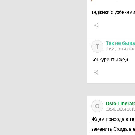
таджики с узбекам
Так
не
быва
Т
18:55, 18.04.201
Конкуренты же))
Oslo Liberat
O
18:59, 18.04.201
Ждем прихода в те
заменить Саида в 