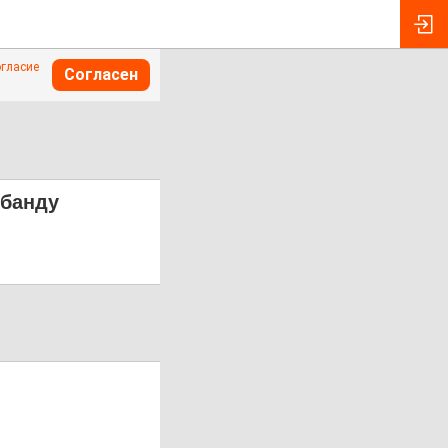
огласие
Согласен
 банду