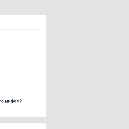
что мифом?