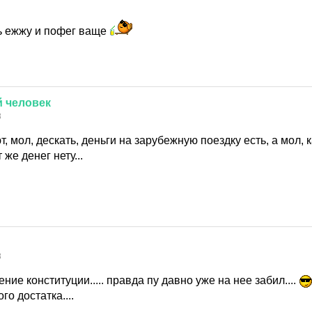
ь ежжу и пофег ваще
й
человек
8
, мол, дескать, деньги на зарубежную поездку есть, а мол, 
 же денег нету...
8
шение конституции..... правда пу давно уже на нее забил....
го достатка....