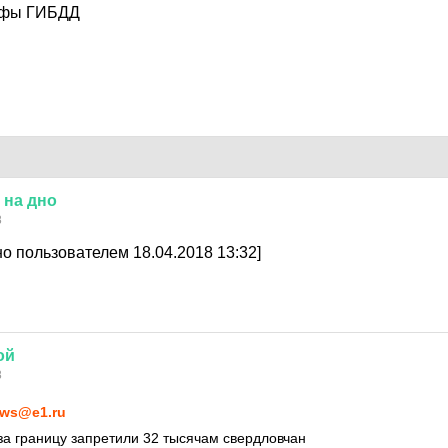
афы ГИБДД
на
дно
8
о пользователем 18.04.2018 13:32]
ой
8
ws@e1.ru
 за границу запретили 32 тысячам свердловчан