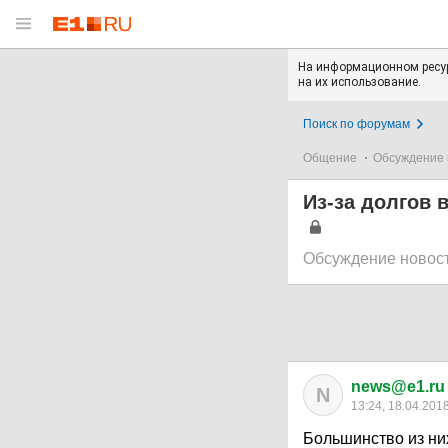
На информационном ресур
на их использование.
Поиск по форумам
Общение
Обсуждение 
Из-за долгов 
Обсуждение новос
news@e1.ru
N
13:24, 18.04.201
Большинство из них