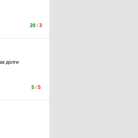
20
/
3
как долги
5
/
5