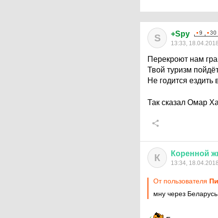
+Spy
S
13:33, 18.04.201
Перекроют нам гра
Твой туризм пойдёт
Не годится ездить 
Так сказал Омар 
Коренной
ж
К
13:34, 18.04.201
От пользователя
Пи
мну через Беларусь