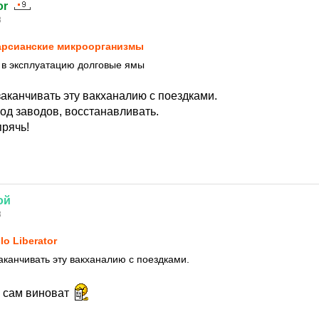
or
8
рсианские микроорганизмы
 в эксплуатацию долговые ямы
аканчивать эту вакханалию с поездками.
од заводов, восстанавливать.
прячь!
ой
8
lo Liberator
аканчивать эту вакханалию с поездками.
ь сам виноват