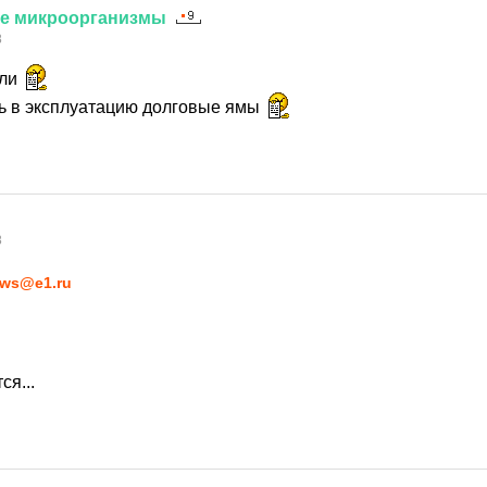
е
микроорганизмы
8
али
ь в эксплуатацию долговые ямы
8
ws@e1.ru
ся...