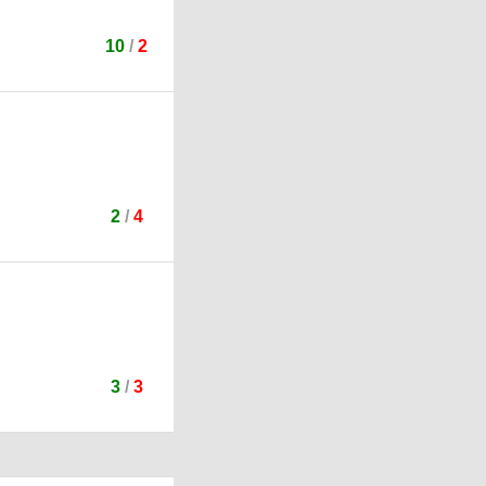
10
/
2
2
/
4
3
/
3