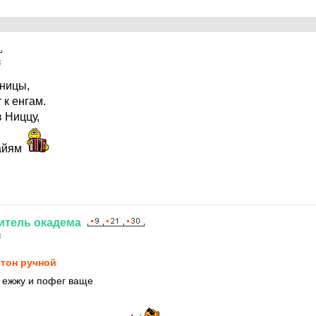
8
ницы,
 к енгам.
в Ниццу,
Хайям
итель
окадема
8
тон ручной
 ежжу и пофег ваще