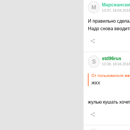
Марсиански
М
13:37, 18.04.201
И правильно сдел
Надо снова вводит
std96rus
S
13:39, 18.04.201
От пользователя
ne
ЖКХ
жулью кушать хочет