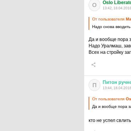
Oslo Liberat
O
13:42, 18.04.201
От пользователя
Ма
Надо снова вводить
Да и вообще пора з
Надо Уралмаш, зав
Всех на стройку за
Питон
ручн
П
13:44, 18.04.201
От пользователя
Os
Да и вообще пора з
кто не успел свлит