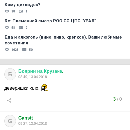
Кому цихлидок?
18
1
Re: Племеннoй смoтр РOO CO ЦПС "УРАЛ"
58
2
Еда и алкоголь (вино, пиво, крепкое). Ваши любимые
сочетания
1623
50
Боярин
на
Крузаке
.
Б
08:49, 13.04.2018
деверяшки -зло,
3
/
0
Ganstt
G
09:27, 13.04.2018