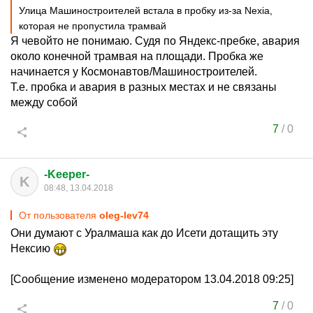
Улица Машиностроителей встала в пробку из-за Nexia,
которая не пропустила трамвай
Я чевойто не понимаю. Судя по Яндекс-пребке, авария
около конечной трамвая на площади. Пробка же
начинается у Космонавтов/Машиностроителей.
Т.е. пробка и авария в разных местах и не связаны
между собой
7
/
0
-Keeper-
K
08:48, 13.04.2018
От пользователя
oleg-lev74
Они думают с Уралмаша как до Исети дотащить эту
Нексию
[Сообщение изменено модератором 13.04.2018 09:25]
7
/
0