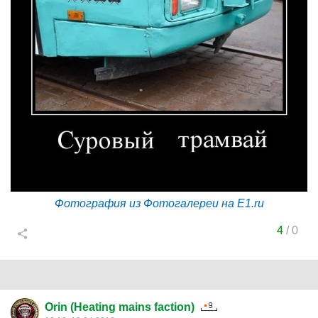
Фотография из Фотогалереи на E1.ru
4
/
0
Orin (Heating mains faction)