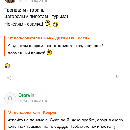
10:12, 13.04.2018
Тронваям - тараны!
Загорелым пилотам - турьма!
Нексиям - свалка!
От пользователя
Очень Дикий Пушистик
А адептам повременного тарифа - традиционный
пламенный привет!
0
Otorvin
O
10:54, 13.04.2018
От пользователя
-Keeper-
чевойто не понимаю. Судя по Яндекс-пребке, авария около
конечной трамвая на площади. Пробка же начинается у