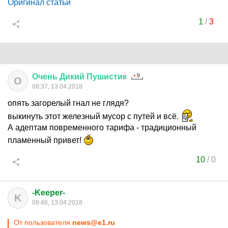
Оригинал статьи
1
/
3
Очень
Дикий
Пушистик
О
08:37, 13.04.2018
опять загорелый гнал не глядя?
выкинуть этот железный мусор с путей и всё.
А адептам повременного тарифа - традиционный
пламенный привет!
10
/
0
-Keeper-
K
08:46, 13.04.2018
От пользователя
news@e1.ru