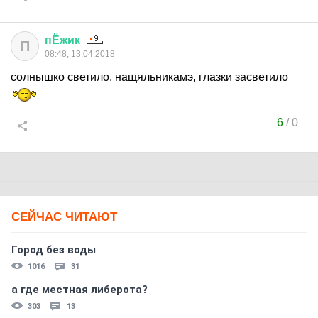
пЁжик
П
08:48, 13.04.2018
солнышко светило, нащяльникамэ, глазки засветило
6
/
0
СЕЙЧАС ЧИТАЮТ
Город без воды
1016
31
а где местная либерота?
303
13