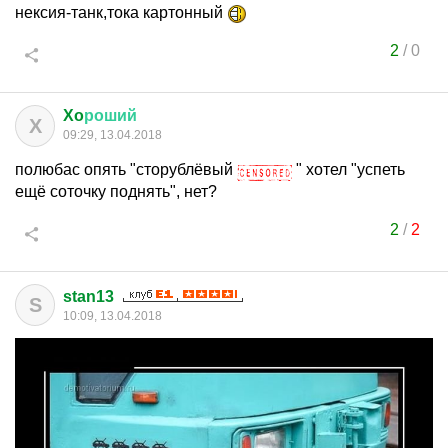
нексия-танк,тока картонный
2
/
0
Xo
роший
X
09:29, 13.04.2018
полюбас опять "сторублёвый
" хотел "успеть
ещё соточку поднять", нет?
2
/
2
stan13
S
10:09, 13.04.2018