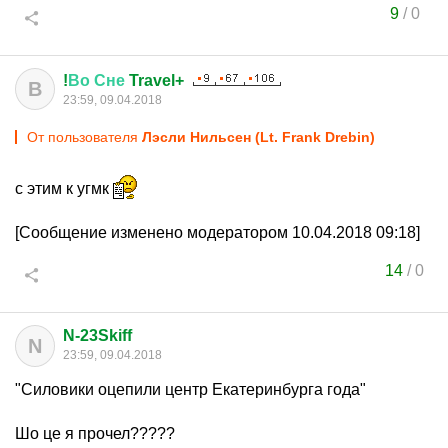
9
/
0
!
Во
Сне
Travel+
В
23:59, 09.04.2018
От пользователя
Лэсли Нильсен (Lt. Frank Drebin)
с этим к угмк
[Сообщение изменено модератором 10.04.2018 09:18]
14
/
0
N-23Skiff
N
23:59, 09.04.2018
"Силовики оцепили центр Екатеринбурга года"
Шо це я прочел?????