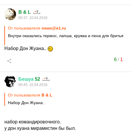
B & L
00:37, 10.04.2018
От пользователя
news@e1.ru
Внутри оказались термос, лапша, кружка и пена для бритья
Набор Дон Жуана..
6
/
1
Бешуа
52
00:45, 10.04.2018
От пользователя
B & L
Набор Дон Жуана..
набор командировочного.
у дон хуана мирамистин бы был.