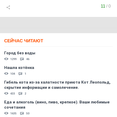
11
/
0
СЕЙЧАС ЧИТАЮТ
Город без воды
1299
46
Нашла котёнка
104
1
Гибель кота из-за халатности приюта Кот Леопольд,
скрытиe информации и самолечение.
433
2
Еда и алкоголь (вино, пиво, крепкое). Ваши любимые
сочетания
1635
50