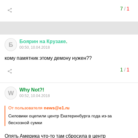
7
/
1
Боярин
на
Крузаке
.
Б
00:50, 10.04.2018
кому памятник этому демону нужен??
1
/
1
Why Not?!
W
00:52, 10.04.2018
От пользователя
news@e1.ru
Силовики оцепили центр Екатеринбурга года из-за
бесхозной сумки
Опять Америка что-то там сбросила в центр