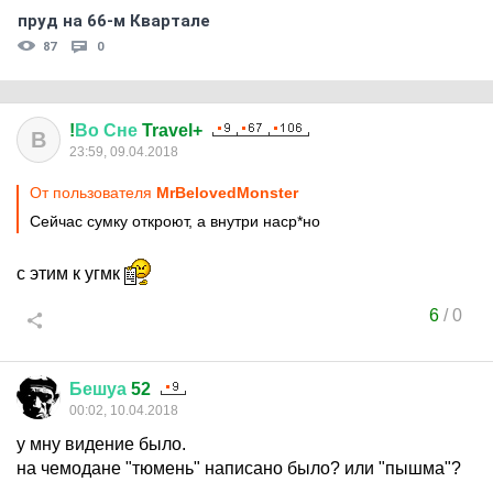
пруд на 66-м Квартале
87
0
!
Во
Сне
Travel+
В
23:59, 09.04.2018
От пользователя
MrBelovedMonster
Сейчас сумку откроют, а внутри наср*но
с этим к угмк
6
/
0
Бешуа
52
00:02, 10.04.2018
у мну видение было.
на чемодане "тюмень" написано было? или "пышма"?