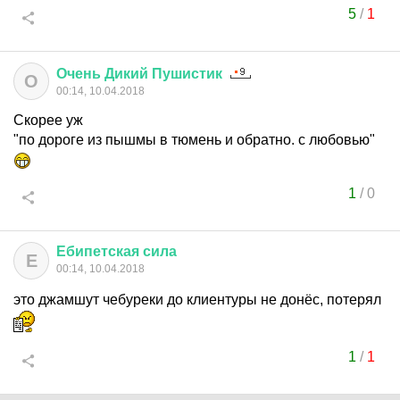
5
/
1
Очень
Дикий
Пушистик
О
00:14, 10.04.2018
Скорее уж
"по дороге из пышмы в тюмень и обратно. с любовью"
1
/
0
Ебипетская
сила
Е
00:14, 10.04.2018
это джамшут чебуреки до клиентуры не донёс, потерял
1
/
1