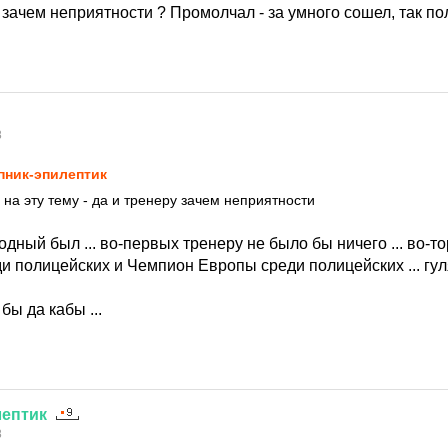
у зачем неприятности ? Промолчал - за умного сошел, так по
8
пник-эпилептик
на эту тему - да и тренеру зачем неприятности
дный был ... во-первых тренеру не было бы ничего ... во-то
и полицейских и Чемпион Европы среди полицейских ... гул
 бы да кабы ...
лептик
8