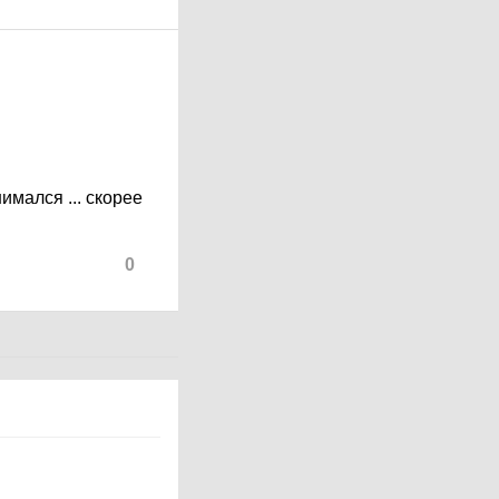
имался ... скорее
0