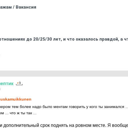
ажам / Вакансия
отношениях до 20/25/30 лет, и что оказалось правдой, а 
0
лептик
8
uskamuikkunen
нером тем более надо было ментам говорить у кого ты занимался ..
 ... что ж ты так ...
и дополнительный срок поднять на ровном месте. Я вообще 