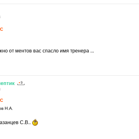
8
LC
жно от ментов вас спасло имя тренера ...
лептик
8
LC
в Н.А.
азанцев С.В..