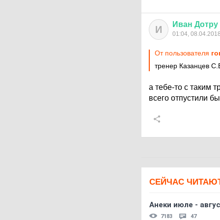
Иван
Дотру
И
01:04, 08.04.201
От пользователя
го
тренер Казанцев С.
а тебе-то с таким 
всего отпустили бы с
СЕЙЧАС ЧИТАЮ
Анеки июле - авгус
7183
47