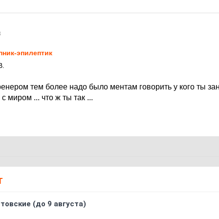
8
пник-эпилептик
В.
тренером тем более надо было ментам говорить у кого ты зан
 миром ... что ж ты так ...
Т
товские (до 9 августа)