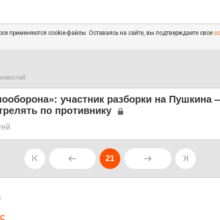
се применяются cookie-файлы. Оставаясь на сайте, вы подтверждаете свое
с
новостей
ооборона»: участник разборки на Пушкина —
трелять по противнику
тей
21
8
LC