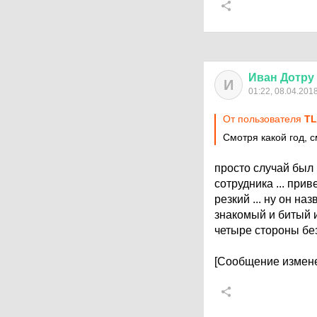
Иван
Дотру
И
01:22, 08.04.201
От пользователя
T
Смотря какой год, с
просто случай был 
сотрудника ... прив
резкий ... ну он на
знакомый и битый и
четыре стороны без 
[Сообщение измене