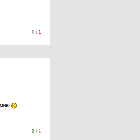
0
/
1
помню
2
/
1