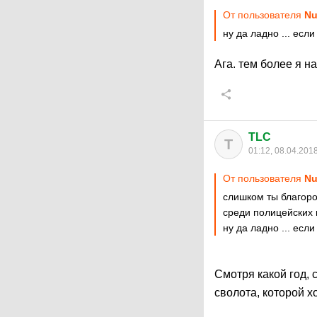
От пользователя
Nu
ну да ладно ... если
Ага. тем более я на
TLC
T
01:12, 08.04.201
От пользователя
Nu
слишком ты благород
среди полицейских и
ну да ладно ... если
Смотря какой год, 
сволота, которой хо