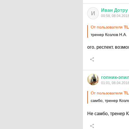
Иван
Дотру
И
00:58, 08.04.201
От пользователя
T
тренер Козлов Н.А.
ого. респект. возмо
гопник
-
эпи
01:01, 08.04.201
От пользователя
T
самбо, тренер Козло
Не самбо, тренер К