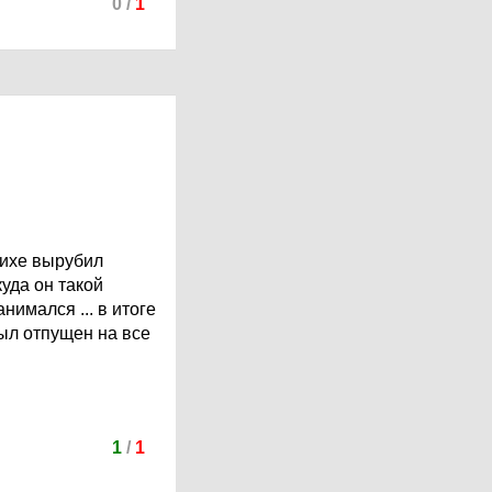
0
/
1
ерихе вырубил
куда он такой
анимался ... в итоге
был отпущен на все
1
/
1