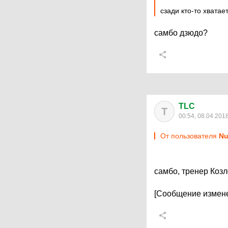
сзади кто-то хватает
самбо дзюдо?
TLC
T
00:54, 08.04.201
От пользователя
Nu
самбо, тренер Козл
[Сообщение измене