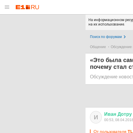
На информационном ресур
на их использование.
Поиск по форумам
Общение
Обсуждение 
«Это была сам
почему стал с
Обсуждение новос
Иван
Дотру
И
00:53, 08.04.201
От пользователя
T