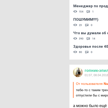
Менеджер по прод
154
1
ПОШУМИМ!!!!)
23
0
Что вы думали об 
390
14
Здоровье после 4
80
0
гопник
-
эпи
01:07, 08.04.201
От пользователя
Nu
тебе-то с таким тре
отпустили бы с миром
а можно было ещё 