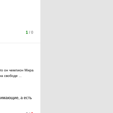
1
/
0
что он чемпион Мира
а свободе ...
нимающие, а есть