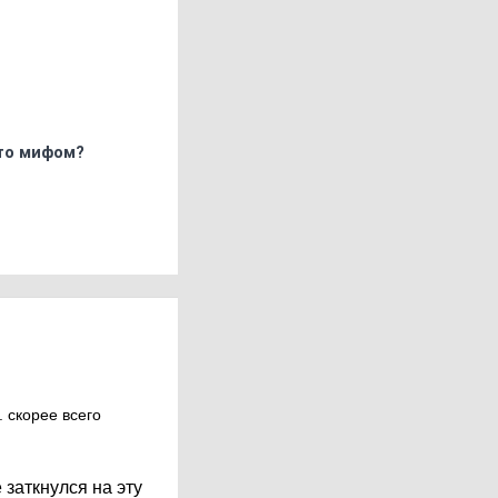
что мифом?
. скорее всего
заткнулся на эту