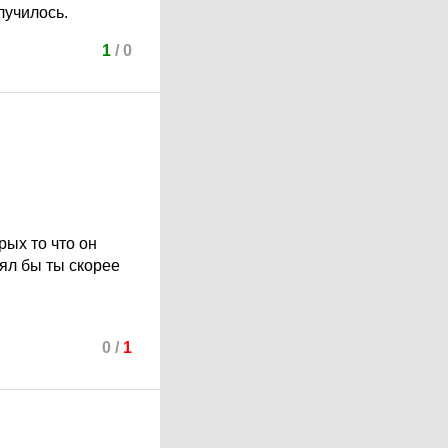
лучилось.
1
/
0
рых то что он
ял бы ты скорее
0
/
1