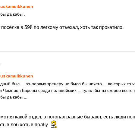
uskamuikkunen
 бы да кабы .
 посёлке в 59й по легкому отъехал, хоть так прокатило.
8
uskamuikkunen
ный был ... во-первых тренеру не было бы ничего ... во-торых то 
 Чемпион Европы среди полицейских ... гулял бы ты скорее всего н
 бы да кабы ...
смотря какой отдел, в погонах разные бывают, есть люди по
ть в лоб хоть в полбу.