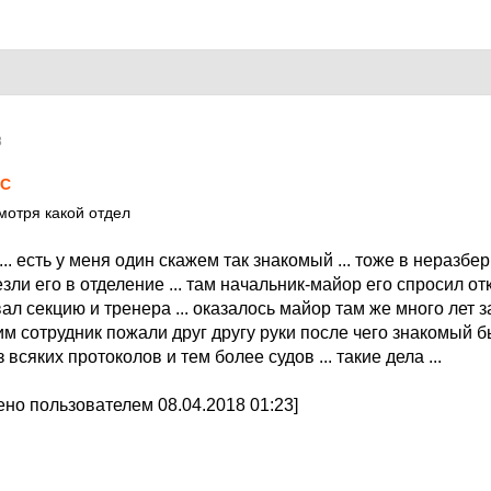
8
LC
мотря какой отдел
... есть у меня один скажем так знакомый ... тоже в неразб
езли его в отделение ... там начальник-майор его спросил от
звал секцию и тренера ... оказалось майор там же много лет з
м сотрудник пожали друг другу руки после чего знакомый 
всяких протоколов и тем более судов ... такие дела ...
но пользователем 08.04.2018 01:23]