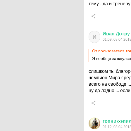
тему - да и тренер
Иван
Дотру
И
01:09, 08.04.201
От пользователя
го
Я вообще заткнулся 
слишком ты благоро
чемпион Мира сред
всего на свободе ...
ну да ладно ... если
гопник
-
эпи
01:12, 08.04.201