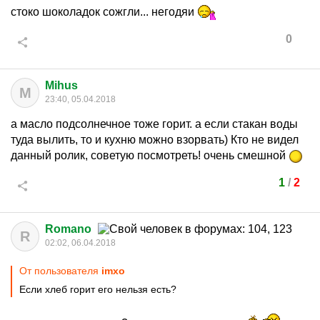
стоко шоколадок сожгли... негодяи
0
Mihus
M
23:40, 05.04.2018
а масло подсолнечное тоже горит. а если стакан воды
туда вылить, то и кухню можно взорвать) Кто не видел
данный ролик, советую посмотреть! очень смешной
1
/
2
Romano
R
02:02, 06.04.2018
От пользователя
imxo
Если хлеб горит его нельзя есть?