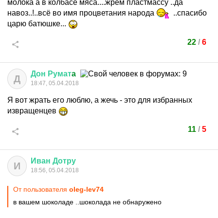
молока а в колбасе мяса....жрём пластмассу ..да
навоз..!..всё во имя процветания народа
..спасибо
царю батюшке...
22
/
6
Дон
Румат
a
Д
18:47, 05.04.2018
Я вот жрать его люблю, а жечь - это для избранных
извращенцев
11
/
5
Иван
Дотру
И
18:56, 05.04.2018
От пользователя
oleg-lev74
в вашем шоколаде ..шоколада не обнаружено