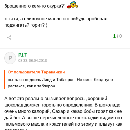
брошенного кем-то окурка?"
кстати, а сливочное масло кто нибудь пробовал
поджигать? горит? )
1
/
0
P.I.T
P
08:33, 06.04.2018
От пользователя
Тараканкин
пытался поджечь Линд и Таблерон. Не смог. Линд тупо
растекся, как и таблерон.
А вот это реально вызывает вопросы, хороший
шоколад должен гореть по определению. В шоколаде
очень много калорий, Сахар и какао бобы горят как не
дай бог. А выше перечисленные шоколадки видимо из
пальмового масла и красителей по этому и плывут как