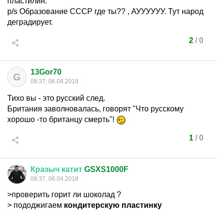
пластилин.
p/s Образование СССР где ты?? , АУУУУУУ. Тут народ
деградирует.
2
/
0
13Gor70
G
08:37, 06.04.2018
Тихо вы - это русский след.
Британия заволновалась, говорят "Что русскому
хорошо -то британцу смерть"!
1
/
0
Кразыч
катит
GSXS1000F
08:37, 06.04.2018
>проверить горит ли шоколад ?
> пододжигаем
кондитерскую пластинку
....