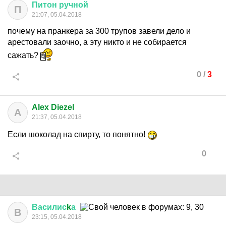
Питон
ручной
П
21:07, 05.04.2018
почему на пранкера за 300 трупов завели дело и
арестовали заочно, а эту никто и не собирается
сажать?
0
/
3
Alex Diezel
A
21:37, 05.04.2018
Если шоколад на спирту, то понятно!
0
Василис
k
а
В
23:15, 05.04.2018