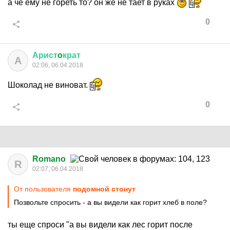
а че ему не гореть то? он же не тает в руках
0
Арист
o
крат
А
02:06, 06.04.2018
Шоколад не виноват.
0
Romano
R
02:07, 06.04.2018
От пользователя
подомной стонут
Позвольте спросить - а вы видели как горит хлеб в поле?
ты еще спроси "а вы видели как лес горит после