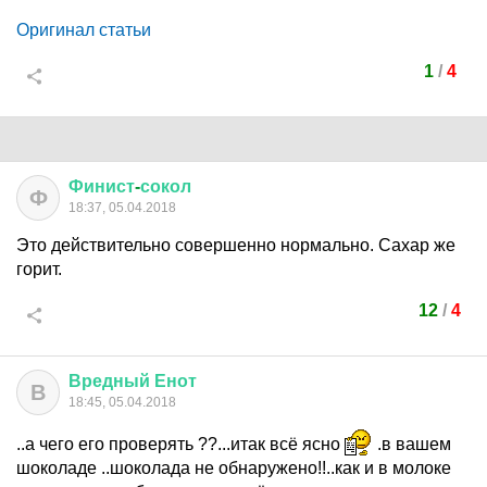
Оригинал статьи
1
/
4
Финист
-
сокол
Ф
18:37, 05.04.2018
Это действительно совершенно нормально. Сахар же
горит.
12
/
4
Вредный
Енот
В
18:45, 05.04.2018
..а чего его проверять ??...итак всё ясно
.в вашем
шоколаде ..шоколада не обнаружено!!..как и в молоке