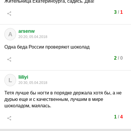
Жительница Екатеринбурга, садись. Два!
3
/
1
arsenw
A
20:20, 05.04.2018
Одна беда России проверяют шоколад
2
/
0
liiliyi
L
20:30, 05.04.2018
Тетя лучше бы ногти в порядке держала хотя бы, а не
дурью еще и с качественным, лучшим в мире
шоколадом, маялась.
1
/
4