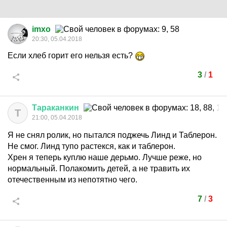
imxo
20:30, 05.04.2018
Если хлеб горит его нельзя есть?
3
/
1
Тараканкин
Т
21:00, 05.04.2018
Я не снял ролик, но пытался поджечь Линд и Таблерон.
Не смог. Линд тупо растекся, как и таблерон.
Хрен я теперь куплю наше дерьмо. Лучше реже, но
нормальный. Полакомить детей, а не травить их
отечественным из непотятно чего.
7
/
3