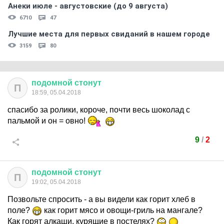
Анеки июле - августовские (до 9 августа)
6710
47
Лучшие места для первых свиданий в нашем городе
3159
80
подомной
стонут
П
18:59, 05.04.2018
спасибо за ролики, короче, почти весь шоколад с
пальмой и он = овно!
9
/
2
подомной
стонут
П
19:02, 05.04.2018
Позвольте спросить - а вы видели как горит хлеб в
поле?
как горит мясо и овощи-гриль на мангале?
Как горят алкаши, курящие в постелях?