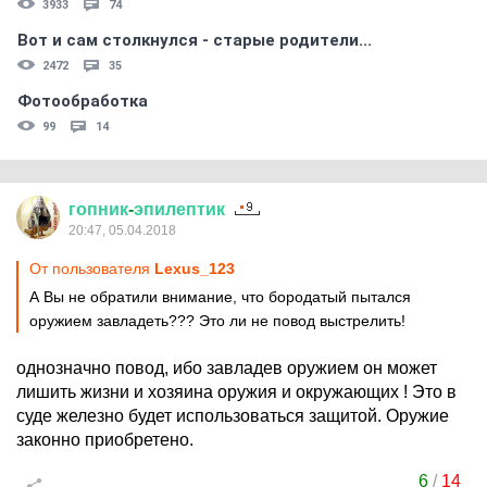
3933
74
Вот и сам столкнулся - старые родители...
2472
35
Фотообработка
99
14
гопник
-
эпилептик
20:47, 05.04.2018
От пользователя
Lexus_123
А Вы не обратили внимание, что бородатый пытался
оружием завладеть??? Это ли не повод выстрелить!
однозначно повод, ибо завладев оружием он может
лишить жизни и хозяина оружия и окружающих ! Это в
суде железно будет использоваться защитой. Оружие
законно приобретено.
6
/
14