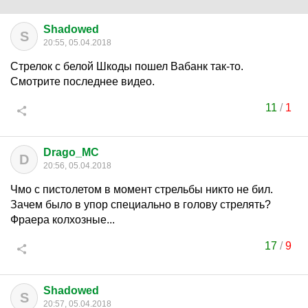
Shadowed
S
20:55, 05.04.2018
Стрелок с белой Шкоды пошел Вабанк так-то.
Смотрите последнее видео.
11
/
1
Drago_MC
D
20:56, 05.04.2018
Чмо с пистолетом в момент стрельбы никто не бил.
Зачем было в упор специально в голову стрелять?
Фраера колхозные...
17
/
9
Shadowed
S
20:57, 05.04.2018