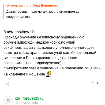
От пользователя
Усы Буденного
Давно говорю: надо легализовать огнестрел до
полуавтоматов!
В чём проблема?
Проходи обучение безопасному обращению с
оружием,проходи мед.комиссию,покупай
сейф,приглашай участкового уполномоченного для
осмотра места хранения,получай охот.билет,подавай
заявление в Рос.гвардию(в лицензионное-
разрешительное подразделение) на
приобретение,затем заявление на получение лицензии
на хранение и ношение
5
/
1
rzd_forever1976
R
20:47, 05.04.2018