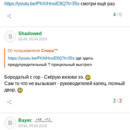
https://youtu.be/PhXiHnxiE8Q?t=35s
смотри ещё раз
4
/
0
Shadowed
S
20:46, 05.04.2018
От пользователя
Cлaвa™
https://youtu.be/PhXiHnxiE8Q?t=35s
где здесь
предупредительный ? прицельный выстрел
Бородатый с гор - Скёрую визови ээ.
Сам то что не вызывает - руководителей капец, полный
двор.
2
/
2
Bayer.
B
20:46, 05.04.2018