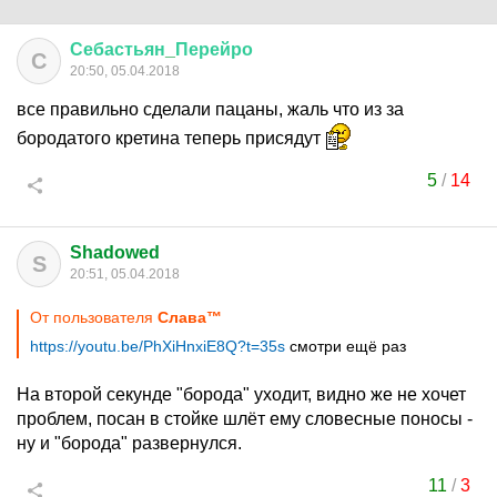
Себастьян
_
Перейро
С
20:50, 05.04.2018
все правильно сделали пацаны, жаль что из за
бородатого кретина теперь присядут
5
/
14
Shadowed
S
20:51, 05.04.2018
От пользователя
Cлaвa™
https://youtu.be/PhXiHnxiE8Q?t=35s
смотри ещё раз
На второй секунде "борода" уходит, видно же не хочет
проблем, посан в стойке шлёт ему словесные поносы -
ну и "борода" развернулся.
11
/
3