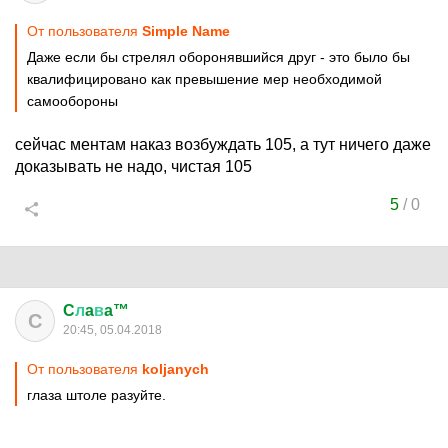
От пользователя
Simple Name
Даже если бы стрелял оборонявшийся друг - это было бы
квалифицировано как превышение мер необходимой
самообороны
сейчас ментам наказ возбуждать 105, а тут ничего даже
доказывать не надо, чистая 105
5
/
0
C
л
a
в
a™
C
20:45, 05.04.2018
От пользователя
koljanych
глаза штоле разуйте.