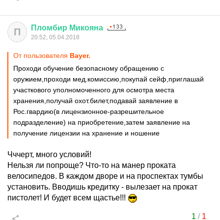
Пломбир
Микояна
П
20:52, 05.04.2018
От пользователя
Bayer.
Проходи обучение безопасному обращению с
оружием,проходи мед.комиссию,покупай сейф,приглашай
участкового уполномоченного для осмотра места
хранения,получай охот.билет,подавай заявление в
Рос.гвардию(в лицензионное-разрешительное
подразделение) на приобретение,затем заявление на
получение лицензии на хранение и ношение
Чччерт, много условий!
Нельзя ли попроще? Что-то на манер проката
велосипедов. В каждом дворе и на проспектах тумбы
установить. Вводишь кредитку - вылезает на прокат
пистолет! И будет всем щастье!!!
1
/
1