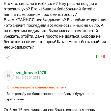
Его что, связали и избивали? Ему резали ноздри и
отрезали ухо? Его избивали бейсбольной битой с
явным намерением проломить голову?
В чем КРАЙНЯЯ необходимость? Вы поймите: крайняя
- это значит, последняя возможность, иных не было. А
на видео мы видим, что была масса возможностей
убежать, отойти, даже просто не драться. Борода не
бегал же за ними с топором! Какая может быть крайняя
необходимость?
14
/
8
rzd_forever1976
R
20:49, 05.04.2018
От пользователя
гопник-эпилептик
За стрельбу по башке конечно проблемы будут, но не
критичные
От 6 до 15 лет лишения свободы, конечно мелочь