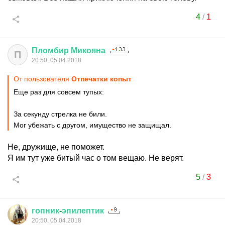
4
/
1
Пломбир
Микояна
П
20:50, 05.04.2018
От пользователя
Отпечатки копыт
Еще раз для совсем тупых:
За секунду стрелка не били.
Мог убежать с другом, имущество не защищал.
Не, дружище, не поможет.
Я им тут уже битый час о том вещаю. Не верят.
5
/
3
гопник
-
эпилептик
20:50, 05.04.2018