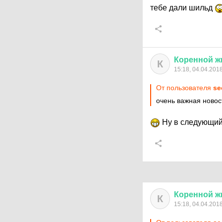
тебе дали шильд
Коренной
ж
К
15:18, 04.04.201
От пользователя
se
очень важная новос
Ну в следующий 
Коренной
ж
К
15:18, 04.04.201