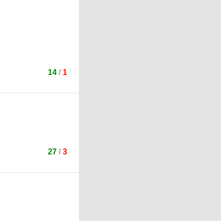
14
/
1
27
/
3