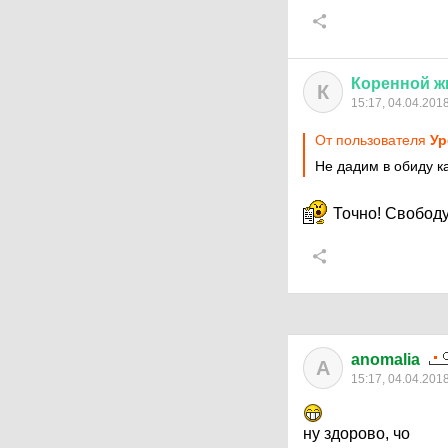
Коренной
ж
К
15:17, 04.04.201
От пользователя
У
Не дадим в обиду к
Точно! Свободу
anomalia
A
15:17, 04.04.201
ну здорово, чо