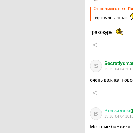
От пользователя
Пи
наркоманы чтоле
травокуры
Secretlysmar
S
15:15, 04.04.201
очень важная ново
Все
занято
(
В
15:16, 04.04.201
Местные бомжики н