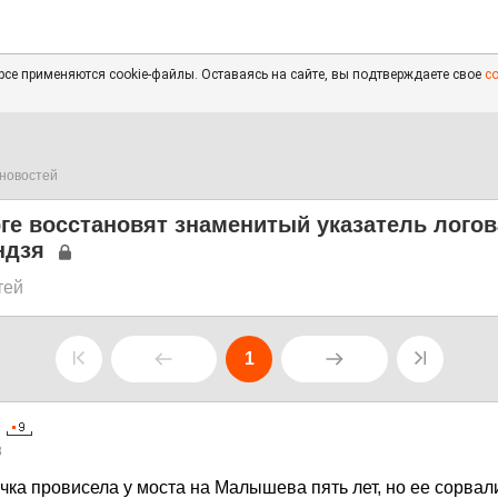
се применяются cookie-файлы. Оставаясь на сайте, вы подтверждаете свое
с
новостей
ге восстановят знаменитый указатель логов
ндзя
тей
1
8
ка провисела у моста на Малышева пять лет, но ее сорвал