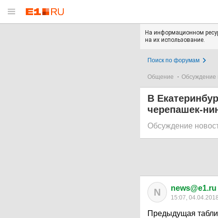
На информационном ресур
на их использование.
Поиск по форумам
Общение
Обсуждение 
В Екатеринбур
черепашек-ни
Обсуждение новос
news@e1.ru
N
15:07, 04.04.201
Предыдущая таблич