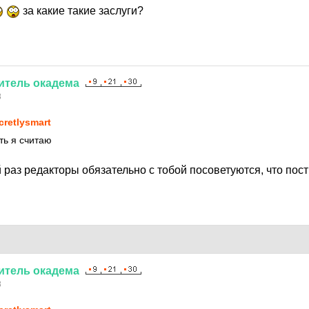
за какие такие заслуги?
итель
окадема
8
cretlysmart
ть я считаю
раз редакторы обязательно с тобой посоветуются, что пост
итель
окадема
8