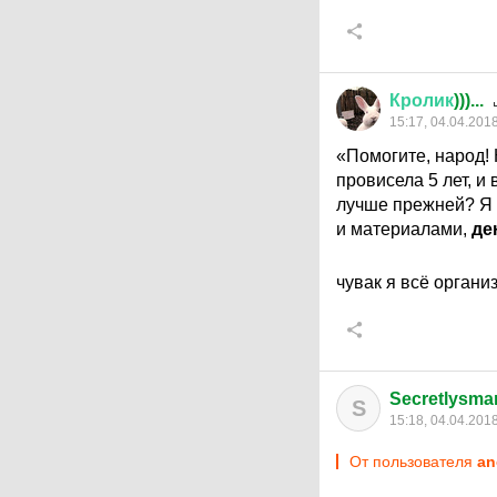
Кролик
)))...
15:17, 04.04.201
«Помогите, народ!
провисела 5 лет, и
лучше прежней? Я б
и материалами,
де
чувак я всё органи
Secretlysmar
S
15:18, 04.04.201
От пользователя
an