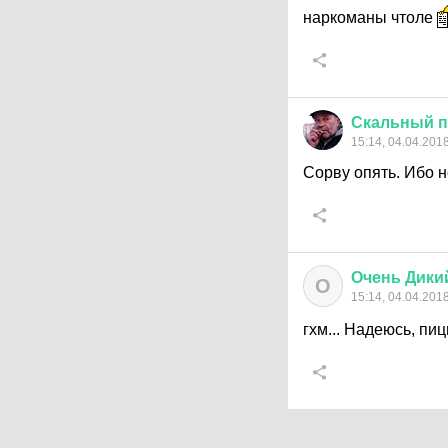
наркоманы чтоле
Скальный
п
15:14, 04.04.201
Сорву опять. Ибо н
Очень
Дики
О
15:14, 04.04.201
гхм... Надеюсь, пиц