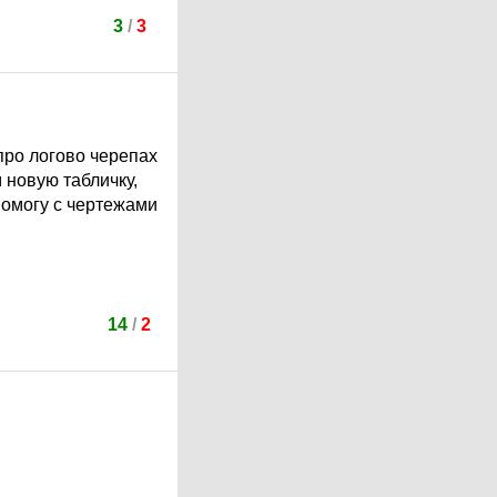
3
/
3
про логово черепах
 новую табличку,
помогу с чертежами
14
/
2