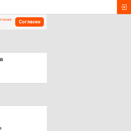
огласие
Согласен
а
и