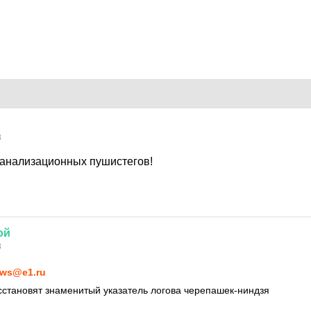
8
канализационных пушистегов!
ой
8
ws@e1.ru
сстановят знаменитый указатель логова черепашек-ниндзя