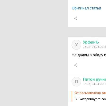
Оригинал статьи
УрфинЪ
У
15:13, 04.04.201
Не дадим в обиду 
Питон
ручн
П
15:14, 04.04.201
От пользователя
ne
В Екатеринбурге во