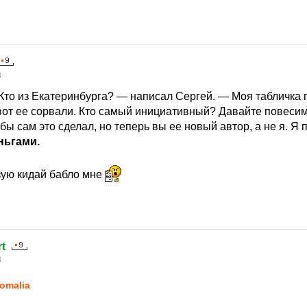
8
 Кто из Екатеринбурга? — написал Сергей. — Моя табличка 
 вот ее сорвали. Кто самый инициативный? Давайте повесим
ы сам это сделал, но теперь вы ее новый автор, а не я. Я 
ньгами.
зую кидай бабло мне
t
8
omalia