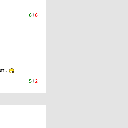
6
/
6
ить.
5
/
2