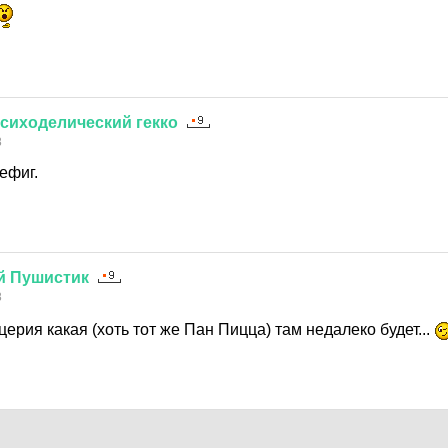
сиходелический
гекко
8
ефиг.
й
Пушистик
8
церия какая (хоть тот же Пан Пицца) там недалеко будет...