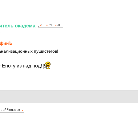
итель
окадема
8
рфинЪ
анализационных пушистегов!
 Еноту из над под!
8