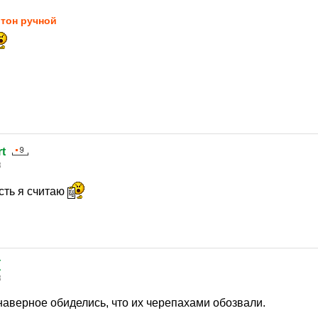
тон ручной
t
8
сть я считаю
(
8
аверное обиделись, что их черепахами обозвали.