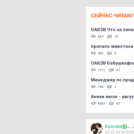
СЕЙЧАС ЧИТАЮ
ОАКЗВ Что за запа
567
13
пропало животное
452
2
ОАКЗВ Бабушкофон
1111
27
Менеджер по прод
140
1
Анеки июле - авгус
6467
47
Кролик
)))...
15:15, 04.04.201