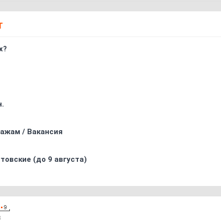
Т
х?
.
ажам / Вакансия
товские (до 9 августа)
8