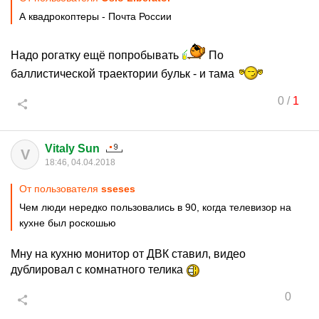
А квадрокоптеры - Почта России
Надо рогатку ещё попробывать
По
баллистической траектории бульк - и тама
0
/
1
Vitaly Sun
V
18:46, 04.04.2018
От пользователя
sseses
Чем люди нередко пользовались в 90, когда телевизор на
кухне был роскошью
Мну на кухню монитор от ДВК ставил, видео
дублировал с комнатного телика
0