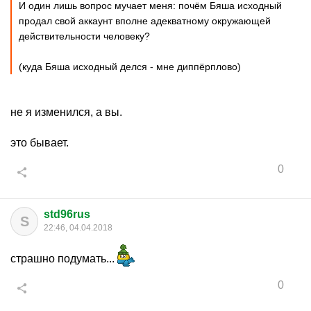
И один лишь вопрос мучает меня: почём Бяша исходный
продал свой аккаунт вполне адекватному окружающей
действительности человеку?
(куда Бяша исходный делся - мне диппёрплово)
не я изменился, а вы.
это бывает.
0
std96rus
S
22:46, 04.04.2018
страшно подумать...
0