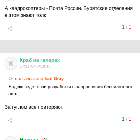
А квадрокоптеры - Почта России. Бурятские отделения
в этом знают толк
1
/
1
Краб
на
галерах
К
17:31, 04.04.2018
От пользователя
Earl Gray
Яндекс ведет свои разработки в направлении беспилотного
авто
За гуглом все повторяют.
1
/
1
H
иколя