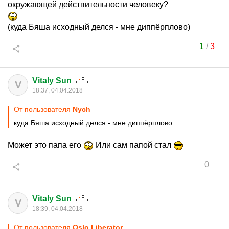
окружающей действительности человеку?
(куда Бяша исходный делся - мне диппёрплово)
1
/
3
Vitaly Sun
V
18:37, 04.04.2018
От пользователя
Nych
куда Бяша исходный делся - мне диппёрплово
Может это папа его
Или сам папой стал
0
Vitaly Sun
V
18:39, 04.04.2018
От пользователя
Oslo Liberator