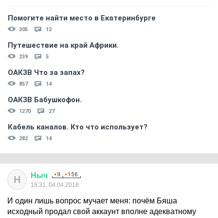
Помогите найти место в Екатеринбурге
305
12
Путешествие на край Африки.
239
5
ОАКЗВ Что за запах?
857
14
ОАКЗВ Бабушкофон.
1270
27
Кабель каналов. Кто что использует?
282
14
Ныч
Н
18:31, 04.04.2018
И один лишь вопрос мучает меня: почём Бяша
исходный продал свой аккаунт вполне адекватному