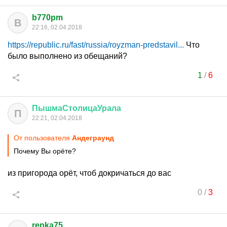
b770pm
B
22:16, 02.04.2018
https://republic.ru/fast/russia/royzman-predstavil...
Что
было выполнено из обещаний?
1
/
6
ПышмаСтолицаУрала
П
22:21, 02.04.2018
От пользователя
Aндеграунд
Почему Вы орёте?
из пригорода орёт, чтоб докричаться до вас
0
/
3
repka75