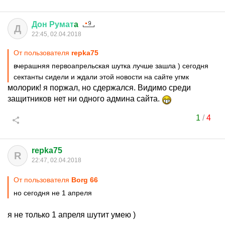
Дон
Румат
a
Д
22:45, 02.04.2018
От пользователя
repka75
вчерашняя первоапрельская шутка лучше зашла ) сегодня
сектанты сидели и ждали этой новости на сайте угмк
молорик! я поржал, но сдержался. Видимо среди
защитников нет ни одного админа сайта.
1
/
4
repka75
R
22:47, 02.04.2018
От пользователя
Borg 66
но сегодня не 1 апреля
я не только 1 апреля шутит умею )