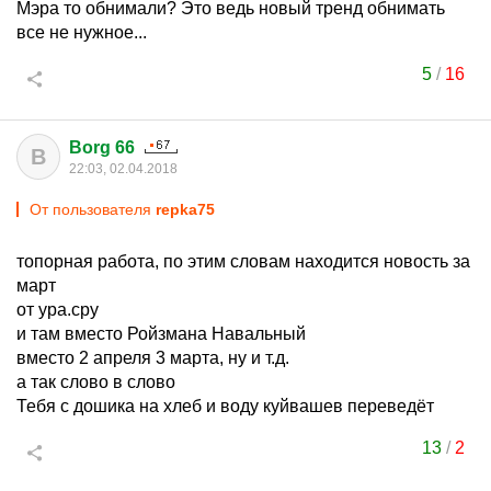
Мэра то обнимали? Это ведь новый тренд обнимать
все не нужное...
5
/
16
Borg 66
B
22:03, 02.04.2018
От пользователя
repka75
топорная работа, по этим словам находится новость за
март
от ура.сру
и там вместо Ройзмана Навальный
вместо 2 апреля 3 марта, ну и т.д.
а так слово в слово
Тебя с дошика на хлеб и воду куйвашев переведёт
13
/
2