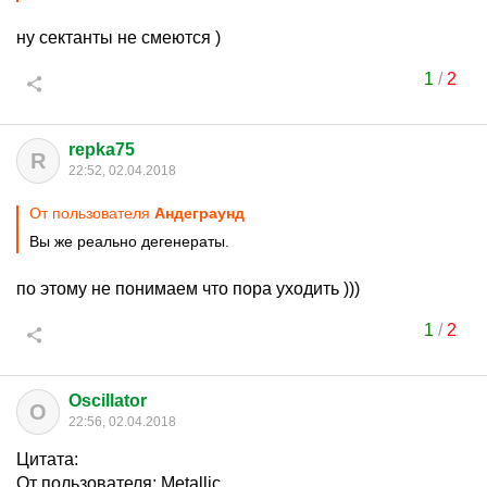
ну сектанты не смеются )
1
/
2
repka75
R
22:52, 02.04.2018
От пользователя
Aндеграунд
Вы же реально дегенераты.
по этому не понимаем что пора уходить )))
1
/
2
Oscillator
O
22:56, 02.04.2018
Цитата:
От пользователя: Metallic