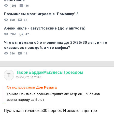
1206
36
Разминаем мозг: играем в "Ромашку" 3
890
52
Анеки июле - августовские (до 9 августа)
7168
47
Что вы думали об отношениях до 20/25/30 лет, и что
оказалось правдой, а что мифом?
386
14
ТвориБардакМыЗдесьПроездом
Т
22:04, 02.04.2018
От пользователя
Дон Руматa
Гоните Ройзмана ссаными тряпками! Мэр он... 9 лямов
верни народу за 5 лет
Пусть ваш теленок 500 вернёт. И землю в центре