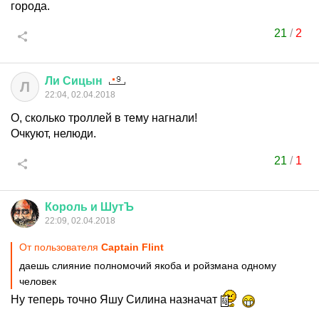
города.
21
/
2
Ли
Сицын
Л
22:04, 02.04.2018
О, сколько троллей в тему нагнали!
Очкуют, нелюди.
21
/
1
Король
и
ШутЪ
22:09, 02.04.2018
От пользователя
Captain Flint
даешь слияние полномочий якоба и ройзмана одному
человек
Ну теперь точно Яшу Силина назначат