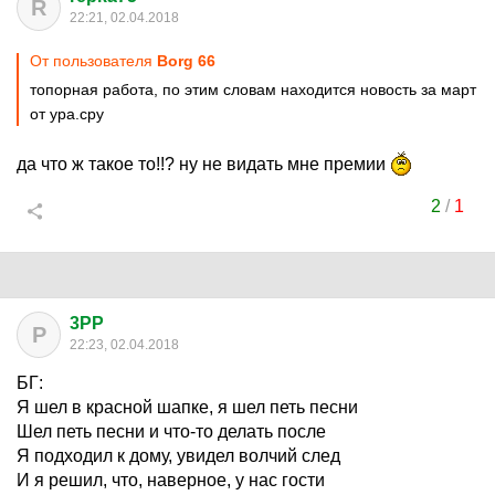
R
22:21, 02.04.2018
От пользователя
Borg 66
топорная работа, по этим словам находится новость за март
от ура.сру
да что ж такое то!!? ну не видать мне премии
2
/
1
3PP
P
22:23, 02.04.2018
БГ:
Я шел в красной шапке, я шел петь песни
Шел петь песни и что-то делать после
Я подходил к дому, увидел волчий след
И я решил, что, наверное, у нас гости