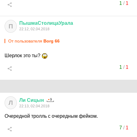
1
/
1
ПышмаСтолицаУрала
П
22:12, 02.04.2018
От пользователя
Borg 66
Шерлок это ты?
1
/
1
Ли
Сицын
Л
22:13, 02.04.2018
Очередной тролль с очередным фейком.
7
/
1