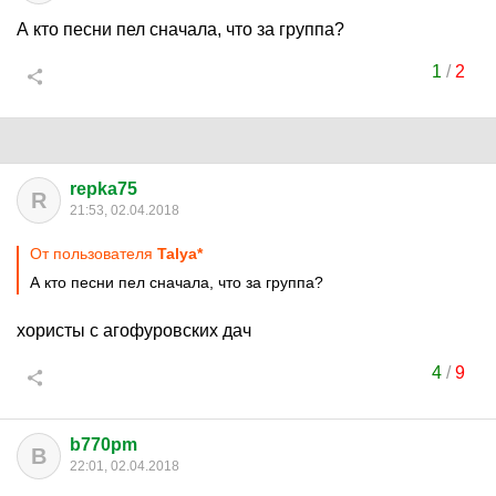
А кто песни пел сначала, что за группа?
1
/
2
repka75
R
21:53, 02.04.2018
От пользователя
Talya*
А кто песни пел сначала, что за группа?
хористы с агофуровских дач
4
/
9
b770pm
B
22:01, 02.04.2018