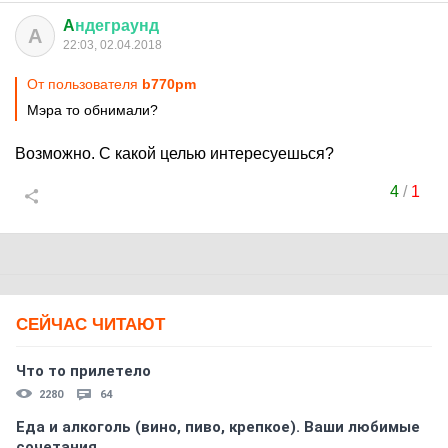
A
ндеграунд
A
22:03, 02.04.2018
От пользователя
b770pm
Мэра то обнимали?
Возможно. С какой целью интересуешься?
4
/
1
СЕЙЧАС ЧИТАЮТ
Что то прилетело
2280
64
Еда и алкоголь (вино, пиво, крепкое). Ваши любимые
сочетания