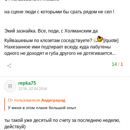
на сцене люди с которыми бы срать рядом не сел !
Экий зазнайка. Все, поди, с Холманским да
Куйвашевым по клозетам соседствуете?
[/quote]
Нахезанное ими подтирает всюду, куда лабутены
одного не доходят и губа другого не дотягивается...
14
/
1
repka75
R
22:56, 02.04.2018
От пользователя
Aндеграунд
У меня в этом плане большой опыт.
ты такой уже десятый по счету за последнею неделю,
действуй)