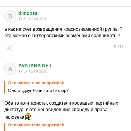
dimonza
D
17:53, 02.04.2018
а как на счет возвращения краснознаменной группы ?
это можно с Гитлеровскими знаменами сравнивать ?
2
/
0
AVATARA NET
A
17:57, 02.04.2018
От пользователя
peppernick
С чего вдруг Ленин это Гитлер?
Оба тоталитаристы, создатели кровавых партийных
диктатур, люто ненавидевшие свободу и права
человека
От пользователя
peppernick