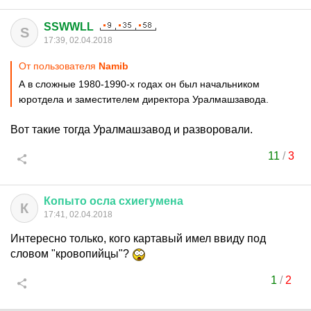
SSWWLL
S
17:39, 02.04.2018
От пользователя
Namib
А в сложные 1980-1990-х годах он был начальником
юротдела и заместителем директора Уралмашзавода.
Вот такие тогда Уралмашзавод и разворовали.
11
/
3
Копыто
осла
схиегумена
К
17:41, 02.04.2018
Интересно только, кого картавый имел ввиду под
словом "кровопийцы"?
1
/
2