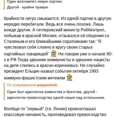
Один возглавлял левую партию.
Другой - крайне правую.
Крайности легуо смыкаются. Из одной партии в другую
нередко перебегали. Ведь все очень похоже. Лишь
вожди другие. А гитлеровский министр Риббентроп,
побывав в красной Москве, отзывался об общении со
Сталиным и его ближайшими соратниками так: "Я
чувствовал себя словно в кругу своих старых
партийных товарищей"
Не говорю уже о начале 90-
х в РФ Тогда здешние коммунисты и здешние нацисты
на деле слились в красно-коричневых. Не случайно
президент Ельцин назвал события октября 1993
коммуно-фашистским мятежом
От пользователя
peppernick
Один был идеологом равенства и братства, другой -
идеологом превосходства одной нации над остальными.
Вообще-то "первый" (т.е. Ленин) провозглашал
классовую ненависть, проповедовал превосходство