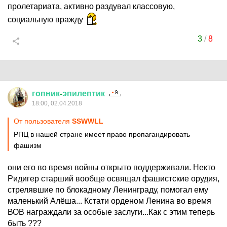
пролетариата, активно раздувал классовую,
социальную вражду
3
/
8
гопник
-
эпилептик
18:00, 02.04.2018
От пользователя
SSWWLL
РПЦ в нашей стране имеет право пропагандировать
фашизм
они его во время войны открыто поддерживали. Некто
Ридигер старший вообще освящал фашистские орудия,
стрелявшие по блокадному Ленинграду, помогал ему
маленький Алёша... Кстати орденом Ленина во время
ВОВ награждали за особые заслуги...Как с этим теперь
быть ???