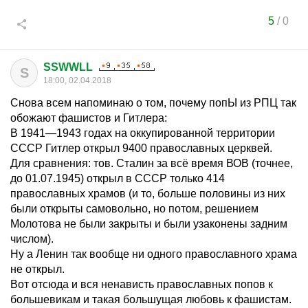
5
/
0
SSWWLL
S
18:00, 02.04.2018
Снова всем напоминаю о том, почему попЫ из РПЦ так
обожают фашистов и Гитлера:
В 1941—1943 годах на оккупированной территории
СССР Гитлер открыл 9400 православных церквей.
Для сравнения: тов. Сталин за всё время ВОВ (точнее,
до 01.07.1945) открыл в СССР только 414
православных храмов (и то, больше половины из них
были открыты самовольно, но потом, решением
Молотова не были закрыты и были узаконены задним
числом).
Ну а Ленин так вообще ни одного православного храма
не открыл.
Вот отсюда и вся ненависть православных попов к
большевикам и такая большущая любовь к фашистам.