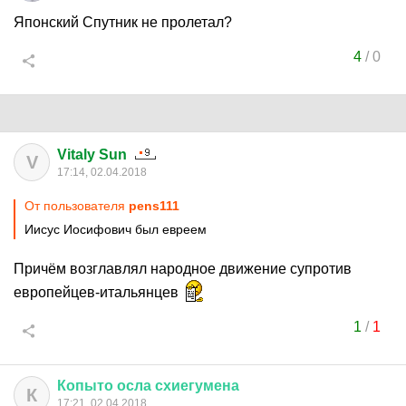
Японский Спутник не пролетал?
4
/
0
Vitaly Sun
V
17:14, 02.04.2018
От пользователя
pens111
Иисус Иосифович был евреем
Причём возглавлял народное движение супротив
европейцев-итальянцев
1
/
1
Копыто
осла
схиегумена
К
17:21, 02.04.2018