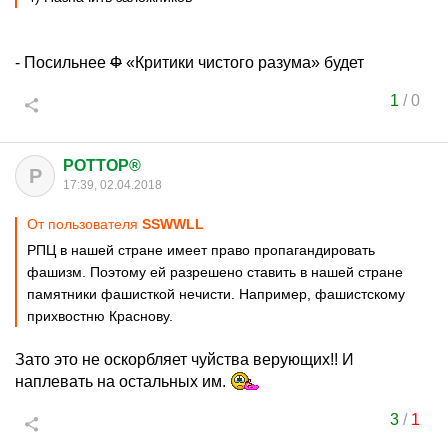
- Посильнее
Ф
«Критики чистого разума» будет
1
/
0
POTTOP®
P
17:39, 02.04.2018
От пользователя
SSWWLL
РПЦ в нашей стране имеет право пропагандировать
фашизм. Поэтому ей разрешено ставить в нашей стране
памятники фашисткой нечисти. Например, фашистскому
прихвостню Краснову.
Зато это не оскорбляет чуйства верующих!! И
наплевать на остальных им.
3
/
1