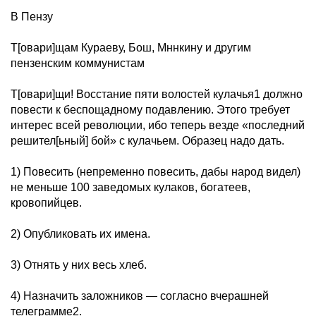
В Пензу
Т[овари]щам Кураеву, Бош, Мннкину и другим
пензенским коммунистам
Т[овари]щи! Восстание пяти волостей кулачья1 должно
повести к беспощадному подавлению. Этого требует
интерес всей революции, ибо теперь везде «последний
решител[ьный] бой» с кулачьем. Образец надо дать.
1) Повесить (непременно повесить, дабы народ видел)
не меньше 100 заведомых кулаков, богатеев,
кровопийцев.
2) Опубликовать их имена.
3) Отнять у них весь хлеб.
4) Назначить заложников — согласно вчерашней
телеграмме2.