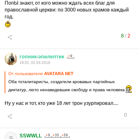
ПопЫ знают, от кого можно ждать всех благ для
православной церкви: по 3000 новых храмов каждый
год.
8
/
2
гопник
-
эпилептик
18:02, 02.04.2018
От пользователя
AVATARA NET
Оба тоталитаристы, создатели кровавых партийных
диктатур, люто ненавидевшие свободу и права человека
Ну у нас и тот, кто уже 18 лет трон узурпировал....
0
SSWWLL
S