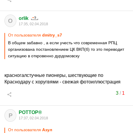
orlik
O
17:35, 02.04.2018
От пользователя
dmitry_s7
В общем забавно , а если учесть что современная РПЦ
организована постановлением ЦК ВКП(б) то это переводит
ситуацию в откровенно дурдомовску
красногалстучные пионеры, шествующие по
Краснодару с хоругвями - свежая фотоиллюстрация
3
/
1
POTTOP®
P
17:37, 02.04.2018
От пользователя
Азул