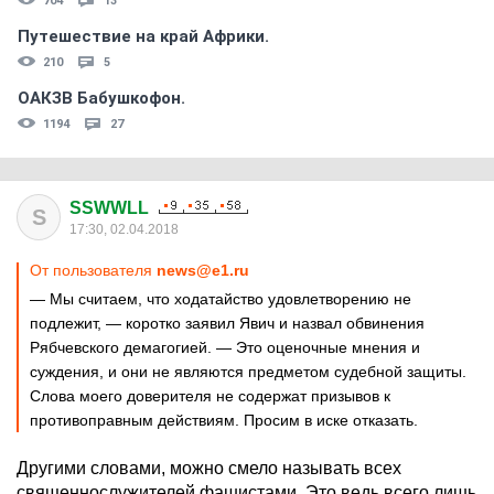
704
13
Путешествие на край Африки.
210
5
ОАКЗВ Бабушкофон.
1194
27
SSWWLL
S
17:30, 02.04.2018
От пользователя
news@e1.ru
— Мы считаем, что ходатайство удовлетворению не
подлежит, — коротко заявил Явич и назвал обвинения
Рябчевского демагогией. — Это оценочные мнения и
суждения, и они не являются предметом судебной защиты.
Слова моего доверителя не содержат призывов к
противоправным действиям. Просим в иске отказать.
Другими словами, можно смело называть всех
священнослужителей фашистами. Это ведь всего лишь