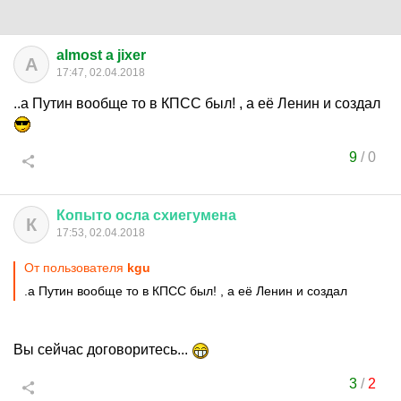
almost a jixer
A
17:47, 02.04.2018
..а Путин вообще то в КПСС был! , а её Ленин и создал
9
/
0
Копыто
осла
схиегумена
К
17:53, 02.04.2018
От пользователя
kgu
.а Путин вообще то в КПСС был! , а её Ленин и создал
Вы сейчас договоритесь...
3
/
2