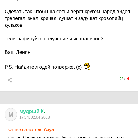
Сделать так, чтобы на сотни верст кругом народ видел,
трепетал, знал, кричал: душат и задушат кровопийц
кулаков.
Телеграфируйте получение и исполнение3.
Ваш Ленин.
P.S. Найдите людей потверже. (с)
2
/
4
мудрый
К
.
М
17:34, 02.04.2018
От пользователя
Азул
Орден Ленина как теперь будет называться, после этого