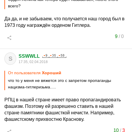
всего?
Да да, и не забываем, что получается наш город был в
1973 году награждён орденом Гитлера.
9
/
0
SSWWLL
S
17:35, 02.04.2018
От пользователя
Xoроший
что то у меня не вяжется это с запретом пропаганды
нацизма-гитлеризьма.....
РПЦ в нашей стране имеет право пропагандировать
фашизм. Поэтому ей разрешено ставить в нашей
стране памятники фашисткой нечисти. Например,
фашистскому прихвостню Краснову.
10
/
3