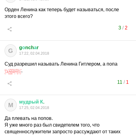
Орден Ленина как теперь будет называться, после
этого всего?
3
/
2
g
о
nch
а
r
G
17:22, 02.04.2018
Суд разрешил называть Ленина Гитлером, а попа
.
11
/
1
мудрый
К
.
М
17:25, 02.04.2018
Да плевать на попов.
Я уже много раз был свидетелем того, что
священнослужители запросто рассуждают от таких