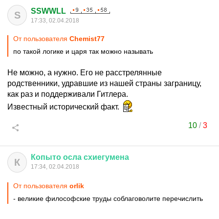
SSWWLL
S
17:33, 02.04.2018
От пользователя
Chemist77
по такой логике и царя так можно называть
Не можно, а нужно. Его не расстрелянные
родственники, удравшие из нашей страны заграницу,
как раз и поддерживали Гитлера.
Известный исторический факт.
10
/
3
Копыто
осла
схиегумена
К
17:34, 02.04.2018
От пользователя
orlik
- великие философские труды соблаговолите перечислить