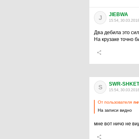
JIEBWA
J
15:54, 30.03.201
Два дебила это си
На крузаке точно б
SWR-SHKE
S
15:54, 30.03.201
От пользователя
ne
На записи видно
мне вот ничо не ви