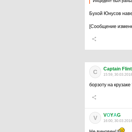
Инцидент был рань
Бухой Юнусов наве
[Сообщение измене
Captain Flint
C
15:59, 30.03.201
борзоту на крузаке
V
О
Y
А
G
V
16:00, 30.03.201
Не виновен!