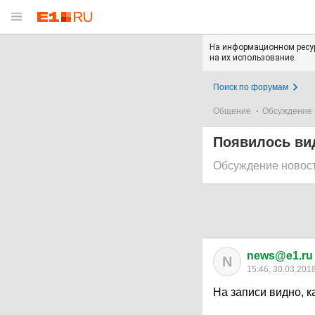
На информационном ресур
на их использование.
Поиск по форумам
Общение
Обсуждение 
Появилось ви
Обсуждение новос
news@e1.ru
N
15:46, 30.03.201
На записи видно, к