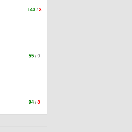
143
/
3
55
/
0
94
/
8