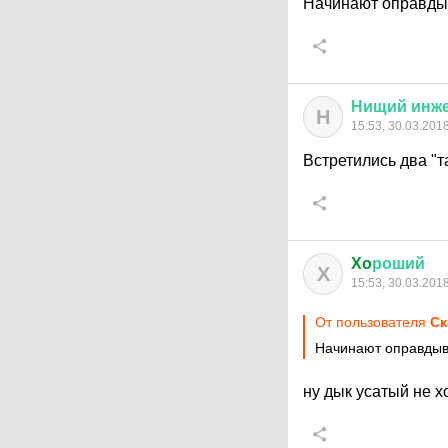
Начинают оправды
Нищий
инж
Н
15:53, 30.03.201
Встретились два "т
Xo
роший
X
15:53, 30.03.201
От пользователя
Ск
Начинают оправдыв
ну дык усатый не хо