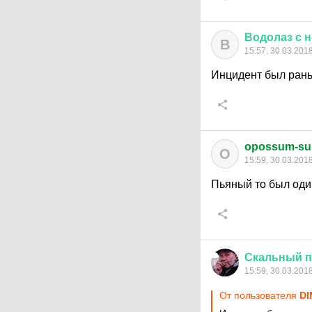
Водолаз
с
н
В
15:57, 30.03.201
Инцидент был рань
opossum-s
O
15:59, 30.03.201
Пьяный то был один
Скальный
п
15:59, 30.03.201
От пользователя
DI