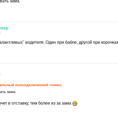
вать зама.
енер
8
алантливых" водителя. Один при бабле, другой при корочках
8
альный психоделический геккон
ать зама.
чет в отставку, тем более из за зама