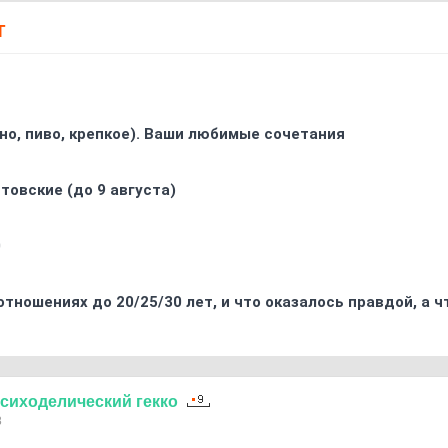
Т
ино, пиво, крепкое). Ваши любимые сочетания
товские (до 9 августа)
0
отношениях до 20/25/30 лет, и что оказалось правдой, а 
сиходелический
гекко
8