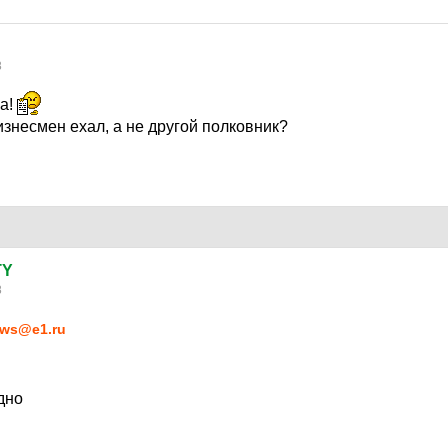
8
ла!
изнесмен ехал, а не другой полковник?
TY
8
ws@e1.ru
дно