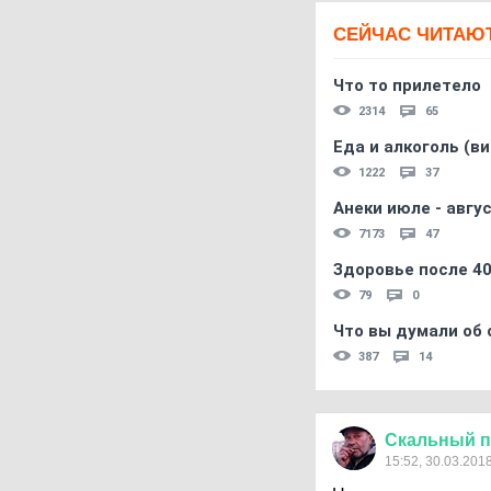
СЕЙЧАС ЧИТАЮ
Что то прилетело
2314
65
Еда и алкоголь (в
1222
37
Анеки июле - авгус
7173
47
Здоровье после 4
79
0
Что вы думали об 
387
14
Скальный
п
15:52, 30.03.201