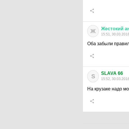
Жестокий
а
Ж
15:51, 30.03.201
Оба забыли правил
SLAVA 66
S
15:52, 30.03.201
На крузаке надо мо