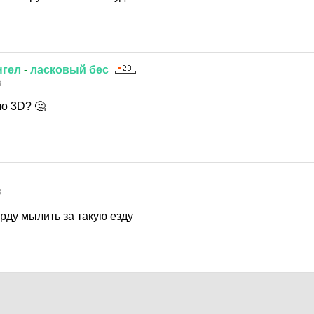
нгел
-
ласковый
бес
8
о 3D? 🤔
8
рду мылить за такую езду