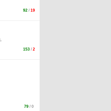
92
/
19
.
153
/
2
79
/
0