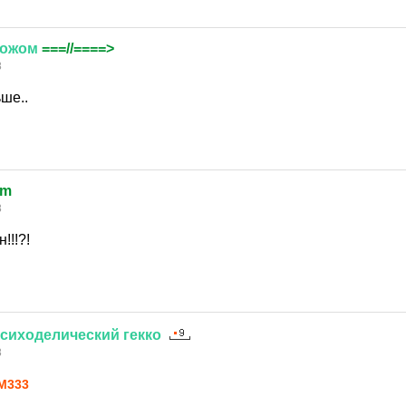
ожом
===//====>
8
ше..
um
8
!!!?!
сиходелический
гекко
8
M333