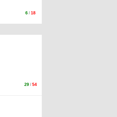
6
/
18
29
/
54