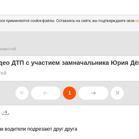
се применяются cookie-файлы. Оставаясь на сайте, вы подтверждаете свое
с
новостей
део ДТП с участием замначальника Юрия Д
тей
1
8
ак водители подрезают друг друга