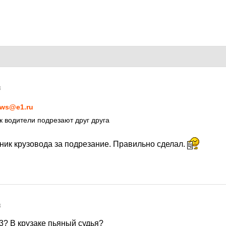
8
ws@e1.ru
к водители подрезают друг друга
шник крузовода за подрезание. Правильно сделал.
8
3? В крузаке пьяный судья?