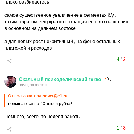
плохо разбираетесь
самое существенное увеличение в сегментах б/у ,
таким образом еёщ кратно сокращая её ввоз на юр.лиц
в основном на дальнем востоке
а для новых рост некритичный , на фоне остальных
платежей и расходов
4
/
2
Скальный
психоделический
гекко
09:41, 30.03.2018
От пользователя
news@e1.ru
повышаются на 40 тысяч рублей
Немного, всего- то неделя работы.
1
/
8