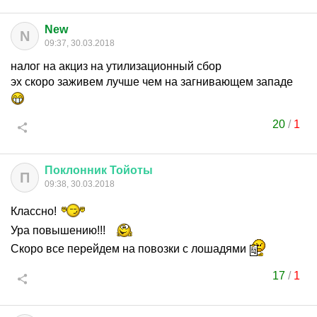
New
N
09:37, 30.03.2018
налог на акциз на утилизационный сбор
эх скоро заживем лучше чем на загнивающем западе
20
/
1
Поклонник
Тойоты
П
09:38, 30.03.2018
Классно!
Ура повышению!!!
Скоро все перейдем на повозки с лошадями
17
/
1