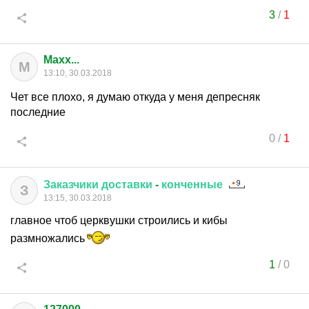
3
/
1
Maxx...
M
13:10, 30.03.2018
Чет все плохо, я думаю откуда у меня депресняк
последние
0
/
1
Заказчики
доставки
-
конченные
З
13:15, 30.03.2018
главное чтоб церквушки строились и кибы
размножались
1
/
0