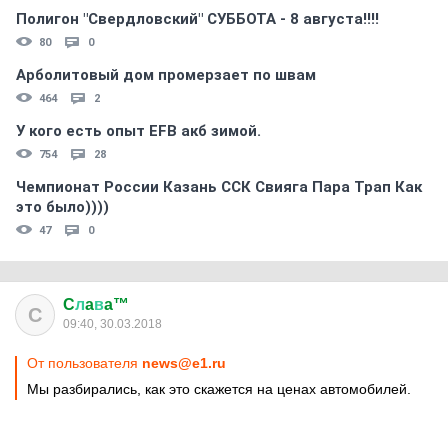
Полигон "Свердловский" СУББОТА - 8 августа!!!!
80
0
Арболитовый дом промерзает по швам
464
2
У кого есть опыт EFB акб зимой.
754
28
Чемпионат России Казань ССК Свияга Пара Трап Как
это было))))
47
0
C
л
a
в
a™
C
09:40, 30.03.2018
От пользователя
news@e1.ru
Мы разбирались, как это скажется на ценах автомобилей.