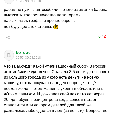
10:45, 30.03.2018
рабам не нужны автомобили, нечего из имения барина
выезжать. крепостничество не за горами.
царь, князья, графья и прочие бароны.
вот будущее этой страны.
8
/
2
bo_doc
B
10:57, 30.03.2018
Что за абсурд? Какой утилизационный сбор? В России
автомобили ездят вечно. Сначала 3-5 лет ездит человек
из большого города из у кого есть деньги на новую
машину, потом покупает народец попроще... ещё
несколько лет, потом машины уходят в область или к
чОтким пацыкам. И доживает свой век авто лет через
20 где-нибудь в райцентре, а когда совсем встает -
становится или донором деталей для такой же
развалюхи, либо сдается в лом (за деньги). Вопрос: где