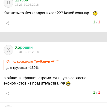
127000
U
13:23, 30.03.2018
Как жить-то без квадроциклов??? Какой кошмар...
1
/
1
Xo
роший
X
13:31, 30.03.2018
От пользователя
Трубадур 🎺 ™
для грузовых +130%
а общая инфляция стремится к нулю согласно
економистов из правительства РФ
1
/
1