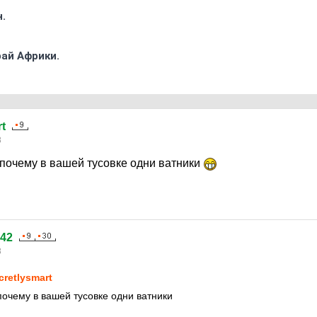
.
ай Африки.
t
8
 почему в вашей тусовке одни ватники
242
8
cretlysmart
почему в вашей тусовке одни ватники