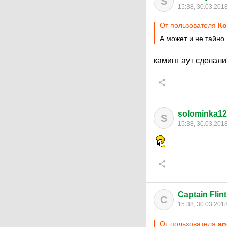
S
15:38, 30.03.201
От пользователя
Ко
А может и не тайно.
каминг аут сделал
solominka1
S
15:38, 30.03.201
Captain Flint
C
15:38, 30.03.201
От пользователя
an