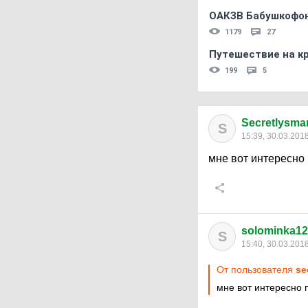
ОАКЗВ Бабушкофон
1179
27
Путешествие на кр
199
5
Secretlysmar
S
15:39, 30.03.201
мне вот интересно
solominka1
S
15:40, 30.03.201
От пользователя
se
мне вот интересно 