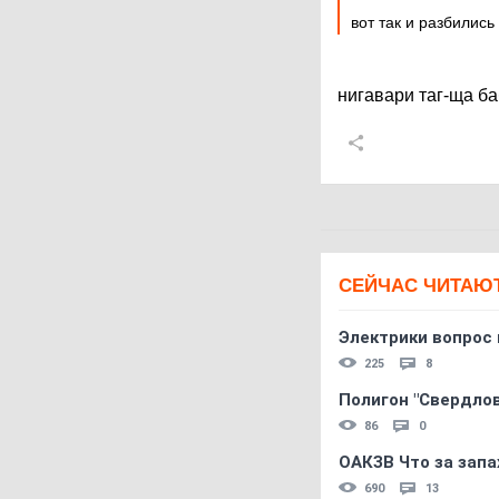
вот так и разбилис
нигавари таг-ща ба
СЕЙЧАС ЧИТАЮ
Электрики вопрос 
225
8
Полигон "Свердловс
86
0
ОАКЗВ Что за запа
690
13