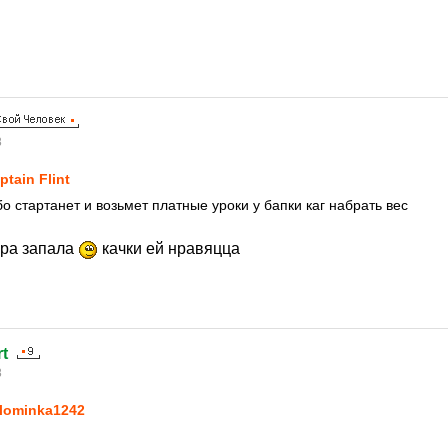
8
ptain Flint
о стартанет и возьмет платные уроки у бапки каг набрать вес
ора запала
качки ей нравяцца
t
8
lominka1242