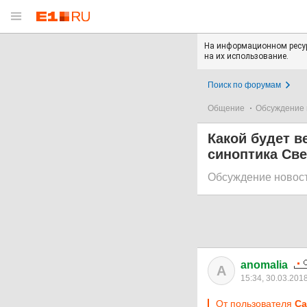
На информационном ресур
на их использование.
Поиск по форумам
Общение
Обсуждение 
Какой будет в
синоптика Св
Обсуждение новос
anomalia
A
15:34, 30.03.201
От пользователя
Ca