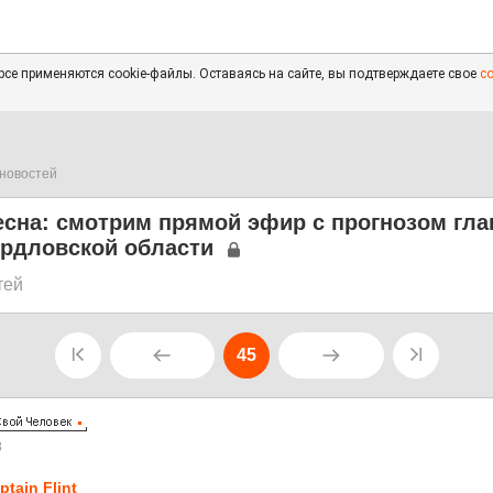
се применяются cookie-файлы. Оставаясь на сайте, вы подтверждаете свое
с
новостей
есна: смотрим прямой эфир с прогнозом гла
ердловской области
тей
45
8
ptain Flint