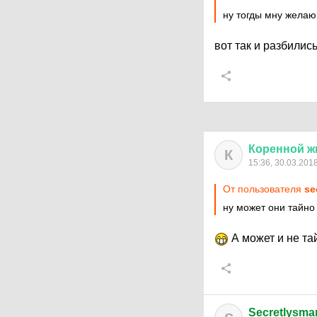
ну тогды мну жела
вот так и разбили
Коренной
ж
К
15:36, 30.03.201
От пользователя
se
ну может они тайно
А может и не та
Secretlysmar