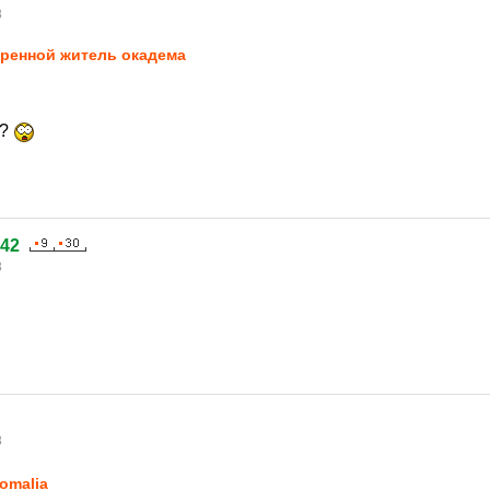
8
ренной житель окадема
и?
242
8
8
omalia