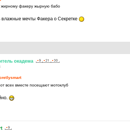
ю жирному факеру жырную бабо
сь влажные мечты Факера о Секретке
итель
окадема
8
cretlysmart
 от всех вместе посещают мотоклуб
йно.
t