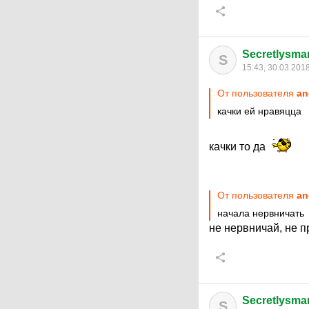
Secretlysmar
S
15:43, 30.03.201
От пользователя
an
качки ей нравяцца
качки то да
От пользователя
an
начала нервничать
не нервничай, не п
Secretlysmar
S