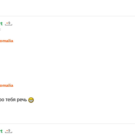
t
8
omalia
omalia
ро тебя речь
t