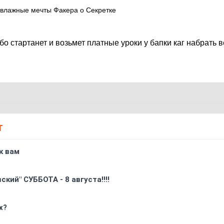
ь влажные мечты Факера о Секретке
бо стартанет и возьмет платные уроки у бапки каг набрать в
Т
к вам
кий" СУББОТА - 8 августа!!!!
х?