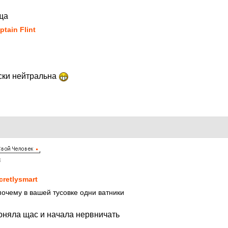
ща
ptain Flint
ски нейтральна
8
cretlysmart
почему в вашей тусовке одни ватники
поняла щас и начала нервничать