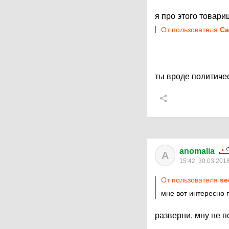
я про этого товари
От пользователя
Ca
ты вроде политиче
anomalia
A
15:42, 30.03.201
От пользователя
se
мне вот интересно 
разверни. мну не 