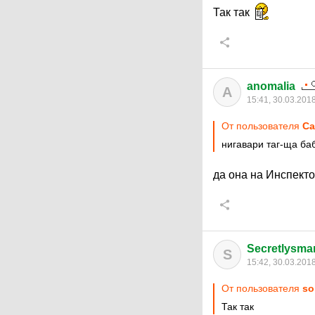
Так так
anomalia
A
15:41, 30.03.201
От пользователя
Ca
нигавари таг-ща баб
да она на Инспект
Secretlysmar
S
15:42, 30.03.201
От пользователя
so
Так так