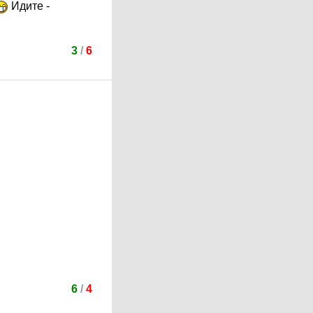
Идите -
3
/
6
6
/
4