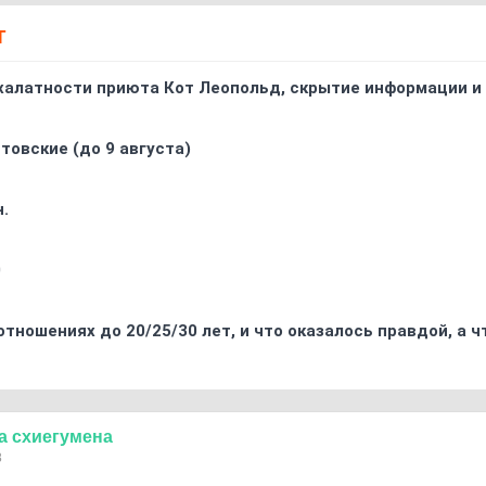
Т
 халатности приюта Кот Леопольд, скрытиe информации и
товские (до 9 августа)
.
0
отношениях до 20/25/30 лет, и что оказалось правдой, а 
а
схиегумена
8