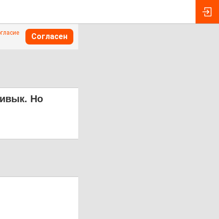
огласие
Согласен
ривык. Но