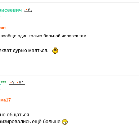
оисеевич
8
cat
и вообще один только больной человек там...
екват дурью маяться.
а
***
8
ма17
не общаться.
ивизировались ещё больше