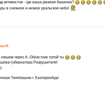
ид
активистов - где ваша ржавая башенка?
ары в снежное и низкое уральское небо!
8
pka75
-пишем через А .Областник тупой ты
вашева-губернатора Разрушителя!
Eg
енную Телебашню г. Екатеринбург