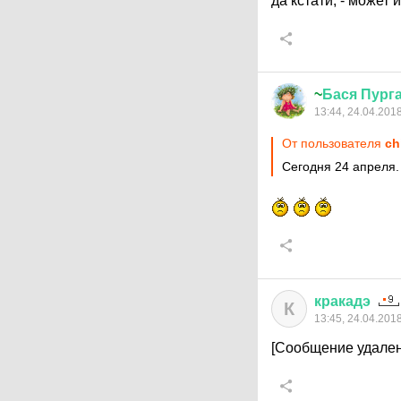
да кстати, - может 
~
Бася
Пург
13:44, 24.04.201
От пользователя
ch
Сегодня 24 апреля.
кракадэ
К
13:45, 24.04.201
[Сообщение удален