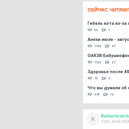
СЕЙЧАС ЧИТАЮ
Гибель кота из-за
56
1
Анеки июле - авгус
7156
47
ОАКЗВ Бабушкофон
1222
27
Здоровье после 4
73
0
Что вы думали об 
378
14
Копыто
осл
К
13:51, 24.04.201