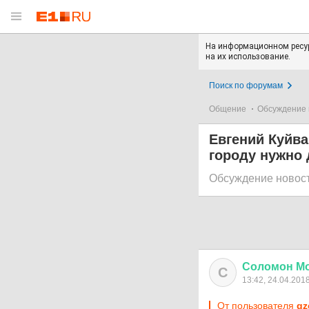
На информационном ресур
на их использование.
Поиск по форумам
Общение
Обсуждение 
Евгений Куйва
городу нужно
Обсуждение новос
Соломон
М
С
13:42, 24.04.201
От пользователя
gz