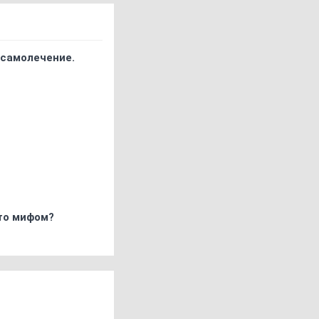
 самолечение.
что мифом?