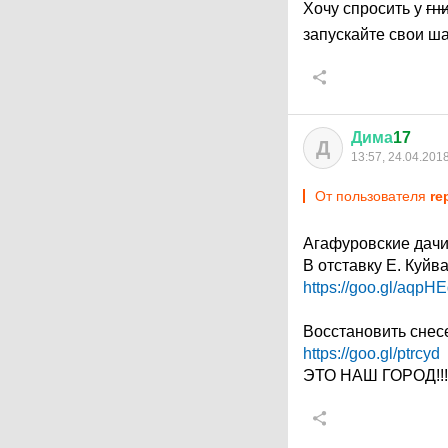
Хочу спросить у
гн
запускайте свои ш
Дима
17
Д
13:57, 24.04.201
От пользователя
re
Агафуровские дачи
В отставку Е. Куй
https://goo.gl/aqpH
Восстановить снес
https://goo.gl/ptrcyd
ЭТО НАШ ГОРОД!!!