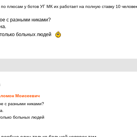
 по плюсам у ботов УГ МК их работает на полную ставку 10 челове
вое с разными никами?
на.
столько больных людей
8
ломон Моисеевич
ое с разными никами?
а.
только больных людей