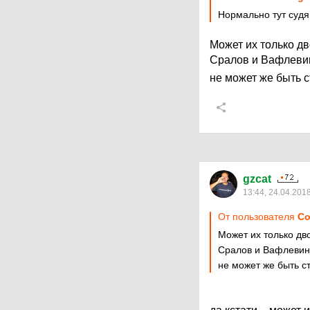
Нормально тут судя
Может их только д
Сралов и Вафлеви
не может же быть 
gzcat
13:44, 24.04.201
От пользователя
Со
Может их только дв
Сралов и Вафлевин
не может же быть с