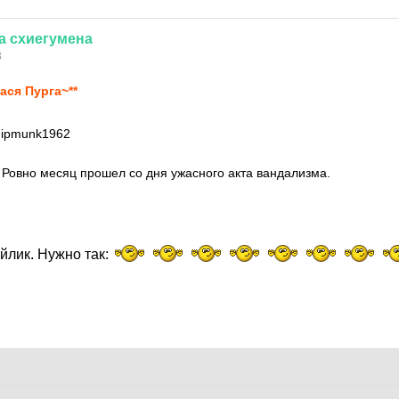
а
схиегумена
8
ася Пурга~**
hipmunk1962
 Ровно месяц прошел со дня ужасного акта вандализма.
лик. Нужно так: