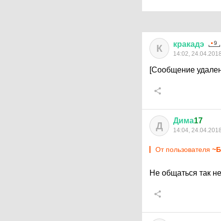
кракадэ
К
14:02, 24.04.201
[Сообщение удален
Дима
17
Д
14:04, 24.04.201
От пользователя
~Б
Не общаться так не 