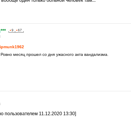
и вообще один только больной человек там...
а
***
8
ipmunk1962
 Ровно месяц прошел со дня ужасного акта вандализма.
8
о пользователем 11.12.2020 13:30]