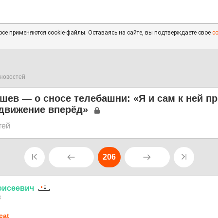
се применяются cookie-файлы. Оставаясь на сайте, вы подтверждаете свое
с
новостей
шев — о сносе телебашни: «Я и сам к ней п
 движение вперёд»
тей
206
оисеевич
8
cat