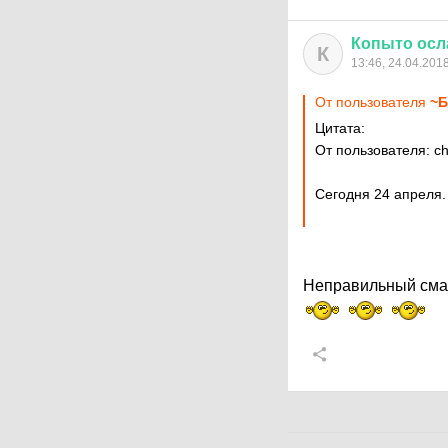
Копыто
осл
К
13:46, 24.04.201
От пользователя
~Б
Цитата:
От пользователя: c
Сегодня 24 апреля.
Неправильный смай