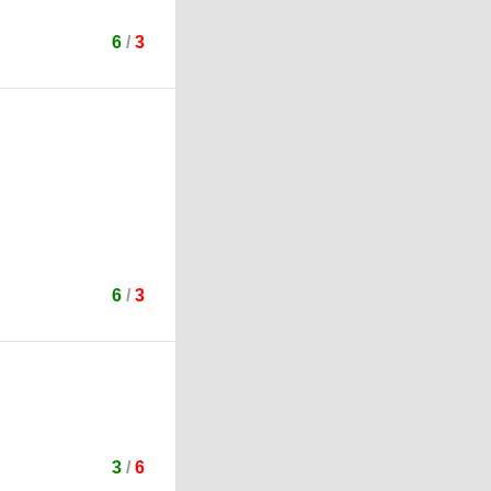
6
/
3
6
/
3
3
/
6