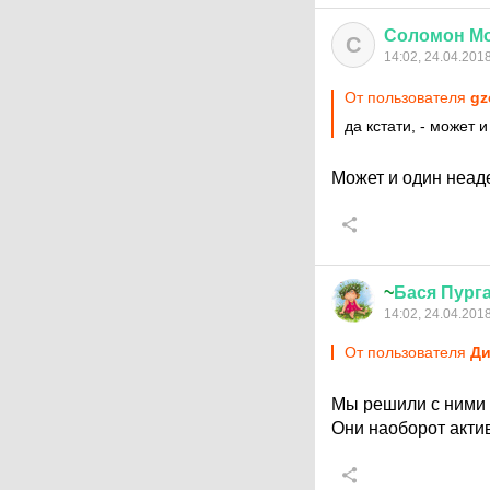
Соломон
М
С
14:02, 24.04.201
От пользователя
gz
да кстати, - может 
Может и один неад
~
Бася
Пург
14:02, 24.04.201
От пользователя
Ди
Мы решили с ними 
Они наоборот акт