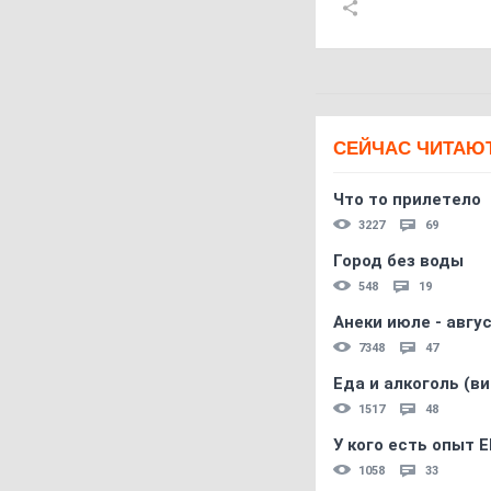
СЕЙЧАС ЧИТАЮ
Что то прилетело
3227
69
Город без воды
548
19
Анеки июле - авгус
7348
47
Еда и алкоголь (в
1517
48
У кого есть опыт E
1058
33