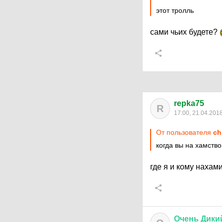
этот тролль
сами чьих будете?
repka75
R
17:00, 21.04.201
От пользователя
ch
когда вы на хамств
где я и кому нахам
Очень
Дики