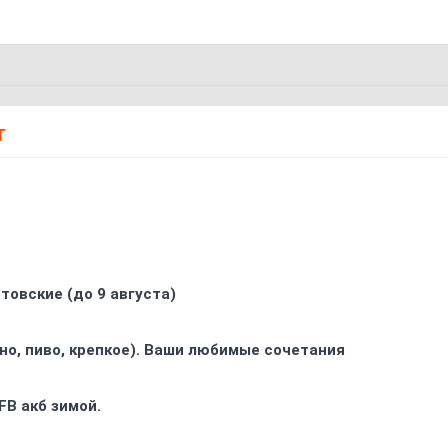
Т
товские (до 9 августа)
ино, пиво, крепкое). Ваши любимые сочетания
FB акб зимой.