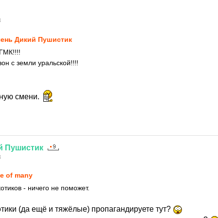
8
ень Дикий Пушистик
МК!!!!
он с земли уральской!!!!
ную смени.
й
Пушистик
8
e of many
отиков - ничего не поможет.
котики (да ещё и тяжёлые) пропагандируете тут?