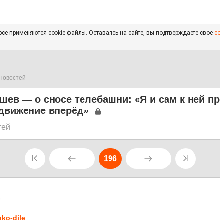
се применяются cookie-файлы. Оставаясь на сайте, вы подтверждаете свое
с
новостей
шев — о сносе телебашни: «Я и сам к ней п
 движение вперёд»
тей
196
8
oko-dile