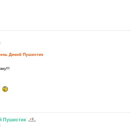
8
ень Дикий Пушистик
ку!!!
й
Пушистик
8