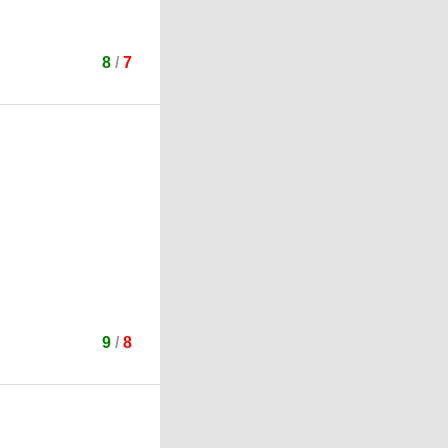
8
/
7
9
/
8