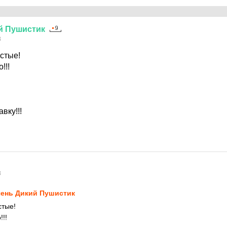
й
Пушистик
8
стые!
!!!
вку!!!
8
ень Дикий Пушистик
стые!
!!