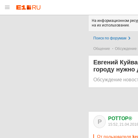
На информационном ресур
на их использование.
Поиск по форумам
Общение
Обсуждение 
Евгений Куйва
городу нужно
Обсуждение новос
POTTOP®
P
15:52, 21.04.201
От пользователя
kr