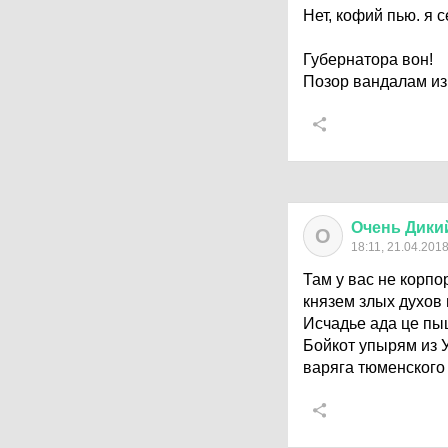
Нет, кофий пью. я с
Губернатора вон!
Позор вандалам из 
Очень
Дики
О
18:11, 21.04.201
Там у вас не корп
князем злых духов
Исчадье ада це пы
Бойкот упырям из У
варяга тюменского 