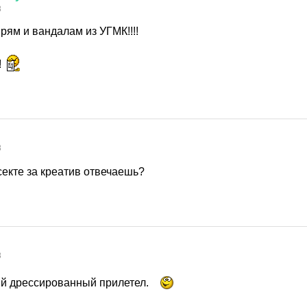
8
рям и вандалам из УГМК!!!!
!
8
секте за креатив отвечаешь?
8
ий дрессированный прилетел.