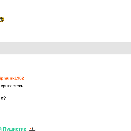
8
ipmunk1962
о срываетесь
ил?
й
Пушистик