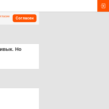
огласие
Согласен
ривык. Но