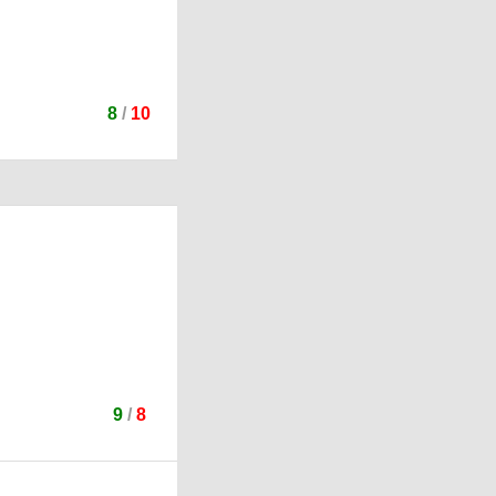
8
/
10
9
/
8