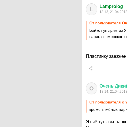
Lamprolog
L
18:13, 21.04.201
От пользователя
Оч
Бойкот упырям из УГ
варяга тюменского в
Пластинку заезжен
Очень
Дики
О
18:14, 21.04.201
От пользователя
on
кроме тяжёлых нарк
Эт чё тут - вы нар