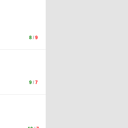
8
/
9
9
/
7