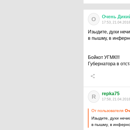
Очень
Дики
О
17:53, 21.04.201
Изыдите, духи нечи
в пышму, в инферно
Бойкот УГМК!!!
Губернатора в отста
repka75
R
17:58, 21.04.201
От пользователя
Оч
Изыдите, духи нечи
в пышму, в инферно!