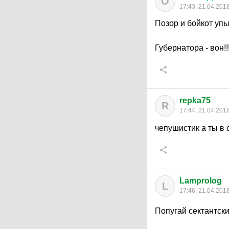
О
17:43, 21.04.201
Позор и бойкот упы
Губернатора - вон!!
repka75
R
17:44, 21.04.201
чепушистик а ты в 
Lamprolog
L
17:46, 21.04.201
Попугай сектантск