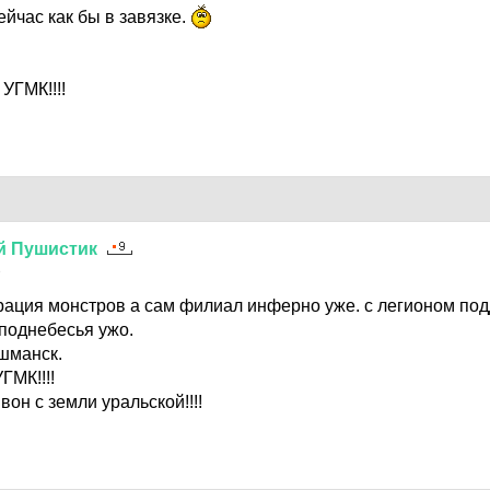
ейчас как бы в завязке.
УГМК!!!!
й
Пушистик
8
орация монстров а сам филиал инферно уже. с легионом по
 поднебесья ужо.
шманск.
ГМК!!!!
вон с земли уральской!!!!