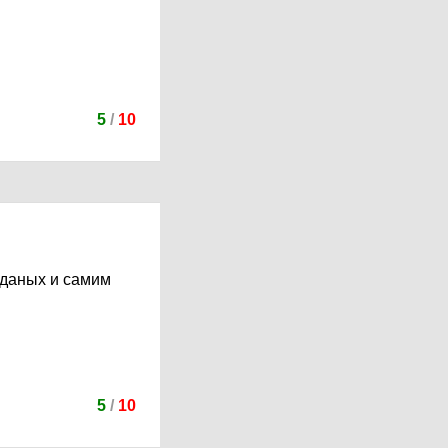
5
/
10
дданых и самим
5
/
10