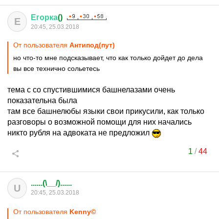
Егорка
()
Е
20:45, 25.03.2018
От пользователя
Антипод(пут)
но что-то мне подсказывает, что как только дойдет до дела
вы все технично сольетесь
тема с со спустившимися башнелазами очень
показательна была
там все башнелюбы языки свои прикусили, как только
разговоры о возможной помощи для них начались
никто рубля на адвоката не предложил
1
/
44
......(\__/)......
U
20:45, 25.03.2018
От пользователя
Kenny©