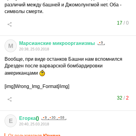
различий между башней и Джомолунгмой нет. Оба -
символы смерти.
17
/
0
Марсианские
микроорганизмы
М
20:38, 25.03.2018
Вообще, при виде останков Башни нам вспомнился
Дрезден после варварской бомбардировки
американцами
[img]Wrong_Img_Format[/img]
32
/
2
Егорка
()
Е
20:40, 25.03.2018
От пользователя
Юривна