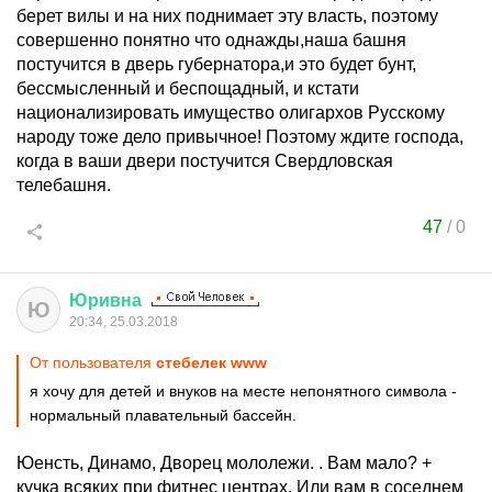
берет вилы и на них поднимает эту власть, поэтому
совершенно понятно что однажды,наша башня
постучится в дверь губернатора,и это будет бунт,
бессмысленный и беспощадный, и кстати
национализировать имущество олигархов Русскому
народу тоже дело привычное! Поэтому ждите господа,
когда в ваши двери постучится Свердловская
телебашня.
47
/
0
Юривна
Ю
20:34, 25.03.2018
От пользователя
стебелек www
я хочу для детей и внуков на месте непонятного символа -
нормальный плавательный бассейн.
Юенсть, Динамо, Дворец мололежи. . Вам мало? +
кучка всяких при фитнес центрах. Или вам в соседнем