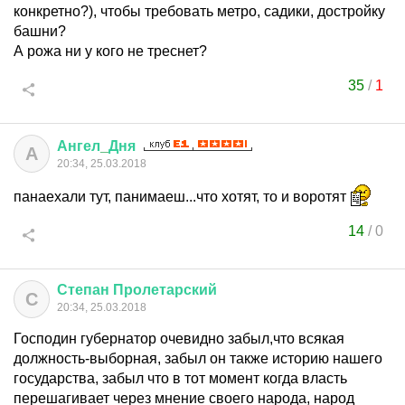
конкретно?), чтобы требовать метро, садики, достройку
башни?
А рожа ни у кого не треснет?
35
/
1
Ангел
_
Дня
А
20:34, 25.03.2018
панаехали тут, панимаеш...что хотят, то и воротят
14
/
0
Степан
Пролетарский
С
20:34, 25.03.2018
Господин губернатор очевидно забыл,что всякая
должность-выборная, забыл он также историю нашего
государства, забыл что в тот момент когда власть
перешагивает через мнение своего народа, народ