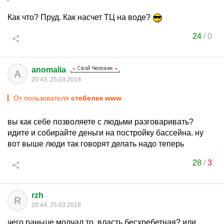
Как что? Пруд. Как насчет ТЦ на воде?
24
/
0
anomalia
A
20:43, 25.03.2018
От пользователя
стебелек www
вы как себе позволяете с людьми разговаривать?
идите и собирайте деньги на постройку бассейна. ну
вот выше люди так говорят делать надо теперь
28
/
3
rzh
R
20:44, 25.03.2018
чего раньше молчал то, власть бесхребетная? или