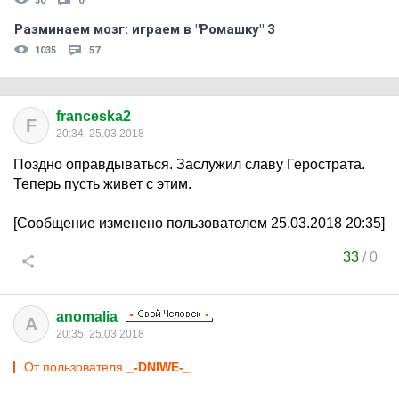
30
0
Разминаем мозг: играем в "Ромашку" 3
1035
57
franceska2
F
20:34, 25.03.2018
Поздно оправдываться. Заслужил славу Герострата.
Теперь пусть живет с этим.
[Сообщение изменено пользователем 25.03.2018 20:35]
33
/
0
anomalia
A
20:35, 25.03.2018
От пользователя
_-DNIWE-_