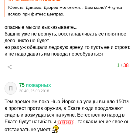
Юенсть, Динамо, Дворец мололежи. . Вам мало? + кучка
всяких при фитнес центрах.
опасные мысли высказываете...
башню уже не вернуть, восстанавливать ее понятное
дело никто не будет
но раз уж обещали ледовую арену, то пусть ее и строят.
и не надо давать им повода переобуваться
1
/
38
75
пожарных
П
20:40, 25.03.2018
Тем временем пока Нью-Йорке на улицы вышло 150т.ч.
в протест против оружия, в Екате люди продолжают
сидеть и возмущаться на кухне. Естественно народ в
Екате будут нагибать и
, так как мнение свое он
отстаивать не умеет