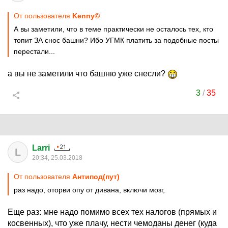
От пользователя
Kenny©
А вы заметили, что в теме практически не осталось тех, кто
топит ЗА снос башни? Ибо УГМК платить за подобные посты
перестали...
а вы не заметили что башню уже снесли?
3
/
35
Larri
L
20:34, 25.03.2018
От пользователя
Антипод(пут)
раз надо, оторви опу от дивана, включи мозг,
Еще раз: мне надо помимо всех тех налогов (прямых и
косвенных), что уже плачу, нести чемоданы денег (куда