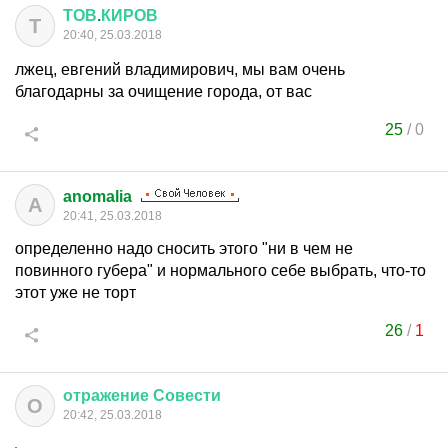
ТОВ
.
КИРОВ
Т
20:40, 25.03.2018
лжец, евгений владимирович, мы вам очень
благодарны за очищение города, от вас
25
/
0
anomalia
A
20:41, 25.03.2018
определенно надо сносить этого "ни в чем не
повинного губера" и нормального себе выбрать, что-то
этот уже не торт
26
/
1
отражение
Совести
О
20:42, 25.03.2018