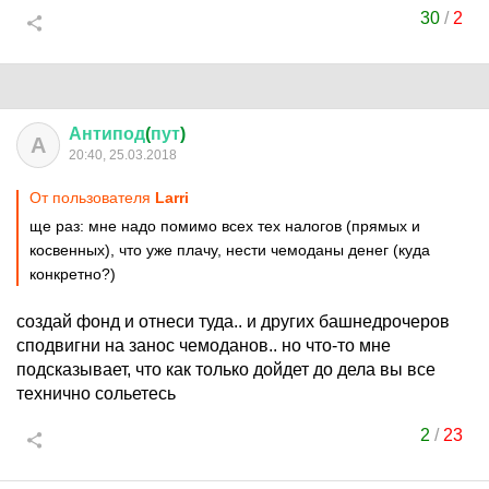
30
/
2
Антипод
(
пут
)
А
20:40, 25.03.2018
От пользователя
Larri
ще раз: мне надо помимо всех тех налогов (прямых и
косвенных), что уже плачу, нести чемоданы денег (куда
конкретно?)
создай фонд и отнеси туда.. и других башнедрочеров
сподвигни на занос чемоданов.. но что-то мне
подсказывает, что как только дойдет до дела вы все
технично сольетесь
2
/
23