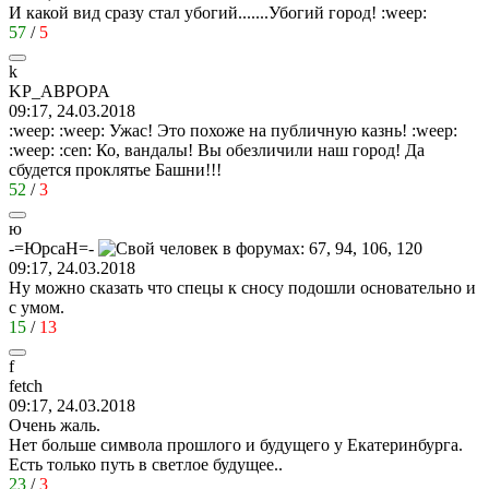
И какой вид сразу стал убогий.......Убогий город!
:weep:
57
/
5
k
KP_ABPOPA
09:17, 24.03.2018
:weep:
:weep:
Ужас! Это похоже на публичную казнь!
:weep:
:weep:
:cen:
Ко, вандалы! Вы обезличили наш город! Да
сбудется проклятье Башни!!!
52
/
3
ю
-=
ЮрсаН
=-
09:17, 24.03.2018
Ну можно сказать что спецы к сносу подошли основательно и
с умом.
15
/
13
f
fetch
09:17, 24.03.2018
Очень жаль.
Нет больше символа прошлого и будущего у Екатеринбурга.
Есть только путь в светлое будущее..
23
/
3