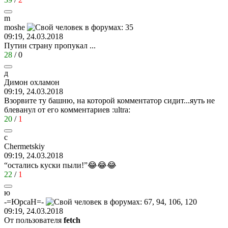
m
moshe
09:19, 24.03.2018
Путин страну пропукал ...
28
/
0
д
Димон
охламон
09:19, 24.03.2018
Взорвите ту башню, на которой комментатор сидит...яуть не
блеванул от его комментариев
:ultra:
20
/
1
c
Chermetskiy
09:19, 24.03.2018
“остались куски пыли!”😂😂😂
22
/
1
ю
-=
ЮрсаН
=-
09:19, 24.03.2018
От пользователя
fetch