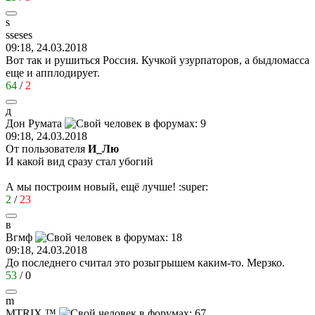
s
sseses
09:18, 24.03.2018
Вот так и рушиться Россия. Кучкой узурпаторов, а быдломасса
еще и апплодирует.
64
/
2
д
Дон
Румат
a
09:18, 24.03.2018
От пользователя
И_Лю
И какой вид сразу стал убогий
А мы построим новый, ещё лучше!
:super:
2
/
23
в
Вгмф
09:18, 24.03.2018
До последнего считал это розыгрышем каким-то. Мерзко.
53
/
0
m
M
Т
RIX ™