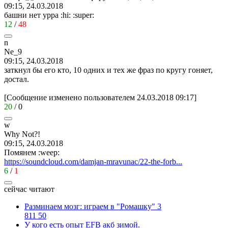
09:15, 24.03.2018
башни нет урра
:hi:
:super:
12
/
48
n
Ne_9
09:15, 24.03.2018
заткнул бы его кто, 10 одних и тех же фраз по кругу гоняет,
достал.
[Сообщение изменено пользователем 24.03.2018 09:17]
20
/
0
w
Why Not?!
09:15, 24.03.2018
Помянем
:weep:
https://soundcloud.com/damjan-mravunac/22-the-forb...
6
/
1
сейчас читают
Разминаем мозг: играем в "Ромашку" 3
811
50
У кого есть опыт EFB акб зимой.