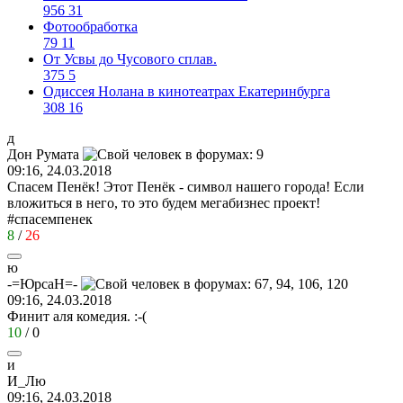
956
31
Фотообработка
79
11
От Усвы до Чусового сплав.
375
5
Одиссея Нолана в кинотеатрах Екатеринбурга
308
16
д
Дон
Румат
a
09:16, 24.03.2018
Спасем Пенёк! Этот Пенёк - символ нашего города! Если
вложиться в него, то это будем мегабизнес проект!
#спасемпенек
8
/
26
ю
-=
ЮрсаН
=-
09:16, 24.03.2018
Финит аля комедия.
:-(
10
/
0
и
И
_
Лю
09:16, 24.03.2018