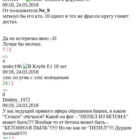
09:18, 24.03.2018
От пользователя
Ne_9
заткнул бы его кто, 10 одних и тех же фраз по кругу гоняет
достал.
Да он истеричка явно
:-D
Лучше бы молчал.
7
/
1
u
uralec196
09:18, 24.03.2018
:cen:
из угмк с
:cen:
козициным
24
/
1
d
Dmitriy_1972
09:19, 24.03.2018
У вас ведущий прямого эфира обрушения башни, в каком
"Сельпо" обучался? Какой на фиг - "ПЕПЕЛ ИЗ БЕТОНА"
может быть??? Вообще то от бетона может быть -
"БЕТОННАЯ ПЫЛЬ"!!!!! Но ни как не "ПЕПЕЛ"!!! Дурдом
полный!!!!!
39
/
2