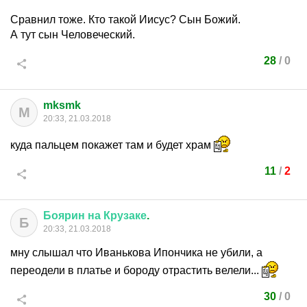
Сравнил тоже. Кто такой Иисус? Сын Божий.
А тут сын Человеческий.
28
/
0
mksmk
M
20:33, 21.03.2018
куда пальцем покажет там и будет храм
11
/
2
Боярин
на
Крузаке
.
Б
20:33, 21.03.2018
мну слышал что Иванькова Ипончика не убили, а
переодели в платье и бороду отрастить велели...
30
/
0