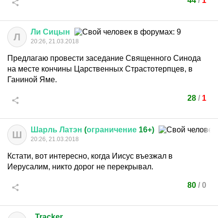
44
/
1
Ли
Сицын
Л
20:26, 21.03.2018
Предлагаю провести заседание Священного Синода
на месте кончины Царственных Страстотерпцев, в
Ганиной Яме.
28
/
1
Шарль
Латэн
(
ограничение
16+)
Ш
20:26, 21.03.2018
Кстати, вот интересно, когда Иисус въезжал в
Иерусалим, никто дорог не перекрывал.
80
/
0
_Tracker_