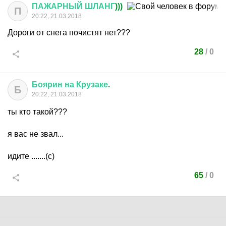
ПАЖАРНЫЙ
ШЛАНГ
)))
П
20:22, 21.03.2018
Дороги от снега почистят нет???
28
/
0
Боярин
на
Крузаке
.
Б
20:22, 21.03.2018
ты кто такой???
я вас не звал...
идите .......(с)
65
/
0