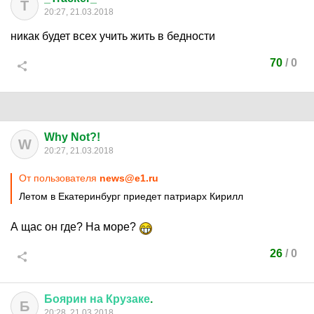
T
20:27, 21.03.2018
никак будет всех учить жить в бедности
70
/
0
Why Not?!
W
20:27, 21.03.2018
От пользователя
news@e1.ru
Летом в Екатеринбург приедет патриарх Кирилл
А щас он где? На море?
26
/
0
Боярин
на
Крузаке
.
Б
20:28, 21.03.2018