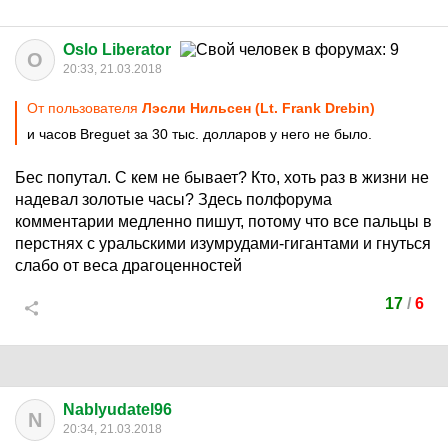
Oslo Liberator
O
20:33, 21.03.2018
От пользователя
Лэсли Нильсен (Lt. Frank Drebin)
и часов Breguet за 30 тыс. долларов у него не было.
Бес попутал. С кем не бывает? Кто, хоть раз в жизни не
надевал золотые часы? Здесь полфорума
комментарии медленно пишут, потому что все пальцы в
перстнях с уральскими изумрудами-гигантами и гнуться
слабо от веса драгоценностей
17
/
6
Nablyudatel96
N
20:34, 21.03.2018