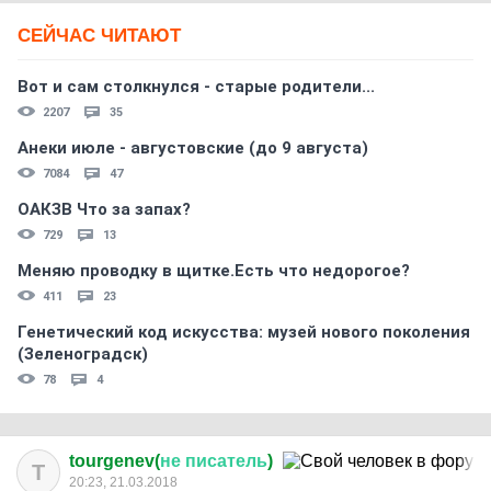
СЕЙЧАС ЧИТАЮТ
Вот и сам столкнулся - старые родители...
2207
35
Анеки июле - августовские (до 9 августа)
7084
47
ОАКЗВ Что за запах?
729
13
Меняю проводку в щитке.Есть что недорогое?
411
23
Генетический код искусства: музей нового поколения
(Зеленоградск)
78
4
tourgenev(
не
писатель
)
T
20:23, 21.03.2018