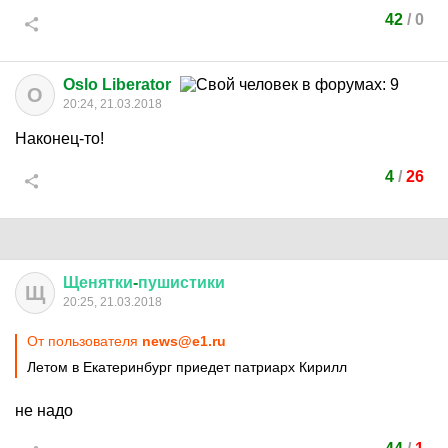
42
/
0
Oslo Liberator
O
20:24, 21.03.2018
Наконец-то!
4
/
26
Щенятки
-
пушистики
Щ
20:25, 21.03.2018
От пользователя
news@e1.ru
Летом в Екатеринбург приедет патриарх Кирилл
не надо