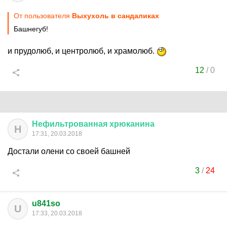
От пользователя
Выхухоль в сандаликах
Башнегуб!
и прудолюб, и центролюб, и храмолюб.
12
/
0
Нефильтрованная
хрюканина
Н
17:31, 20.03.2018
Достали олени со своей башней
3
/
24
u841so
U
17:33, 20.03.2018