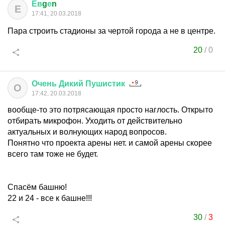
Ев
g
е
n
Е
17:41, 20.03.2018
Пара строить стадионы за чертой города а не в центре.
20
/
0
Очень
Дикий
Пушистик
О
17:42, 20.03.2018
вообще-то это потрясающая просто наглость. Открыто
отбирать микрофон. Уходить от действительно
актуальных и волнующих народ вопросов.
Понятно что проекта арены нет. и самой арены скорее
всего там тоже не будет.
Спасём башню!
22 и 24 - все к башне!!!
30
/
3