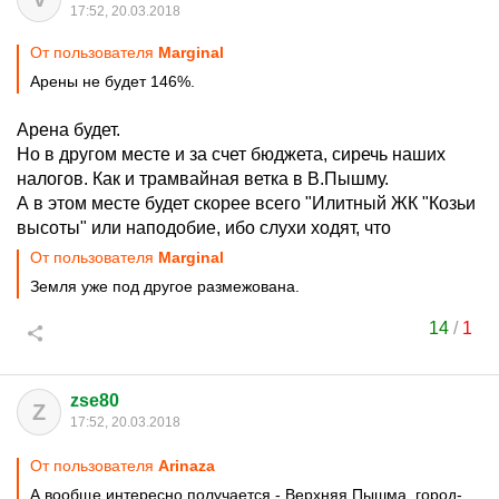
17:52, 20.03.2018
От пользователя
Mаrginal
Арены не будет 146%.
Арена будет.
Но в другом месте и за счет бюджета, сиречь наших
налогов. Как и трамвайная ветка в В.Пышму.
А в этом месте будет скорее всего "Илитный ЖК "Козьи
высоты" или наподобие, ибо слухи ходят, что
От пользователя
Mаrginal
Земля уже под другое размежована.
14
/
1
zse80
Z
17:52, 20.03.2018
От пользователя
Arinaza
А вообще интересно получается - Верхняя Пышма, город-