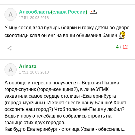
Алкообласть
(
слава
России
)
А
17:51, 20.03.2018
У мну сосед взял пузырь боярки и горку детям во дворе
сколотил,и клал он енг на ваши обнимания башен
4
/
12
Arinaza
A
17:51, 20.03.2018
А вообще интересно получается - Верхняя Пышма,
город-спутник (город-женщина?), в лице УГМК
захватила самое сердце столицы -Екатеринбурга
(города-мужчины). И хочет снести нашу Башню! Хочет
оскопить наш город?) Чтоб только её-Пышму любил?
Ведь и новую телебашню собрались строить на
границе этих двух городов.
Как будто Екатеринбург - столица Урала - обессилел....