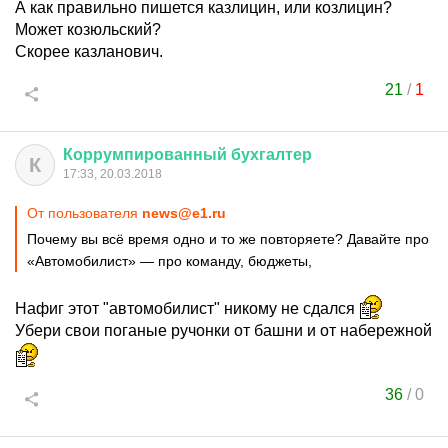
А как правильно пишется казлицин, или козлицин?
Может козюльский?
Скорее казланович.
21
/
1
Коррумпированный
бухгалтер
К
17:33, 20.03.2018
От пользователя
news@e1.ru
Почему вы всё время одно и то же повторяете? Давайте про
«Автомобилист» — про команду, бюджеты,
Нафиг этот "автомобилист" никому не сдался
Убери свои поганые ручонки от башни и от набережной
36
/
0