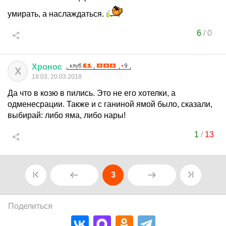
умирать, а наслаждаться.
6
/
0
Хронос
Х
18:03, 20.03.2018
Да что в козю в пились. Это не его хотелки, а
одменесрации. Также и с ганиной ямой было, сказали,
выбирай: либо яма, либо нары!
1
/
13
3
Поделиться