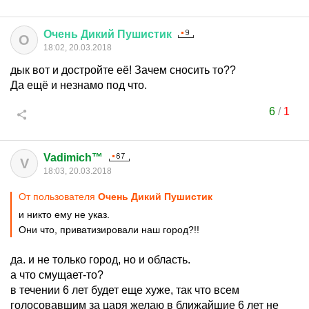
Очень
Дикий
Пушистик
О
18:02, 20.03.2018
дык вот и достройте её! Зачем сносить то??
Да ещё и незнамо под что.
6
/
1
Vadimich™
V
18:03, 20.03.2018
От пользователя
Очень Дикий Пушистик
и никто ему не указ.
Они что, приватизировали наш город?!!
да. и не только город, но и область.
а что смущает-то?
в течении 6 лет будет еще хуже, так что всем
голосовавшим за царя желаю в ближайшие 6 лет не