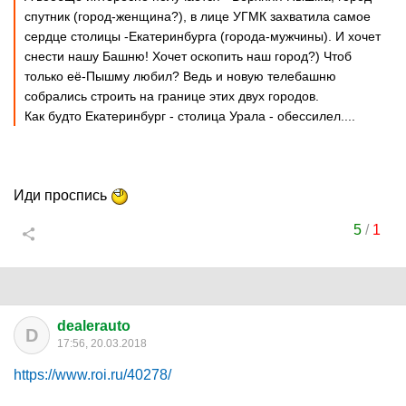
спутник (город-женщина?), в лице УГМК захватила самое
сердце столицы -Екатеринбурга (города-мужчины). И хочет
снести нашу Башню! Хочет оскопить наш город?) Чтоб
только её-Пышму любил? Ведь и новую телебашню
собрались строить на границе этих двух городов.
Как будто Екатеринбург - столица Урала - обессилел....
Иди проспись
5
/
1
dealerauto
D
17:56, 20.03.2018
https://www.roi.ru/40278/