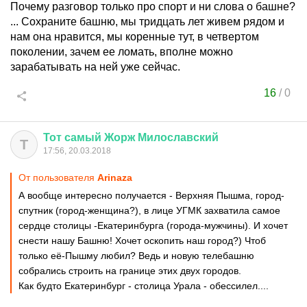
Почему разговор только про спорт и ни слова о башне?
... Сохраните башню, мы тридцать лет живем рядом и
нам она нравится, мы коренные тут, в четвертом
поколении, зачем ее ломать, вполне можно
зарабатывать на ней уже сейчас.
16
/
0
Тот
самый
Жорж
Милославский
Т
17:56, 20.03.2018
От пользователя
Arinaza
А вообще интересно получается - Верхняя Пышма, город-
спутник (город-женщина?), в лице УГМК захватила самое
сердце столицы -Екатеринбурга (города-мужчины). И хочет
снести нашу Башню! Хочет оскопить наш город?) Чтоб
только её-Пышму любил? Ведь и новую телебашню
собрались строить на границе этих двух городов.
Как будто Екатеринбург - столица Урала - обессилел....