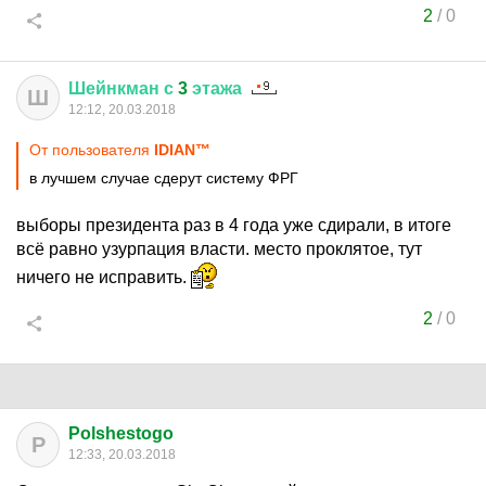
2
/
0
Шейнкман
с
3
этажа
Ш
12:12, 20.03.2018
От пользователя
IDIАN™
в лучшем случае сдерут систему ФРГ
выборы президента раз в 4 года уже сдирали, в итоге
всё равно узурпация власти. место проклятое, тут
ничего не исправить.
2
/
0
Polshestogo
P
12:33, 20.03.2018