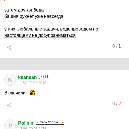
затем другая беда
башня рухнет уже навсегда.
у них глобальные задачи, водопроводом по
настоящему не досуг заниматься
0
/
1
ksansan
K
11:52, 20.03.2018
Включили
0
/
2
Polinin
P
12:04, 20.03.2018