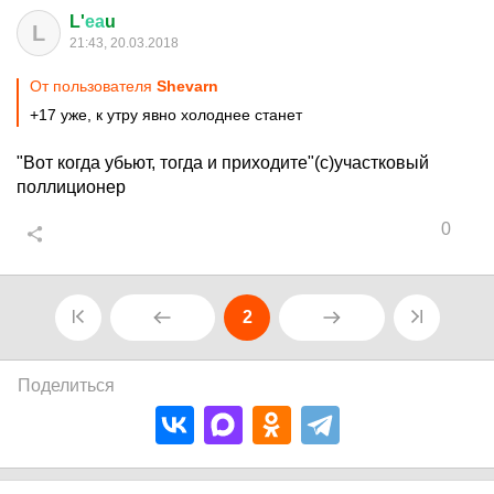
L'
еа
u
L
21:43, 20.03.2018
От пользователя
Shevarn
+17 уже, к утру явно холоднее станет
"Вот когда убьют, тогда и приходите"(с)участковый
поллиционер
0
2
Поделиться