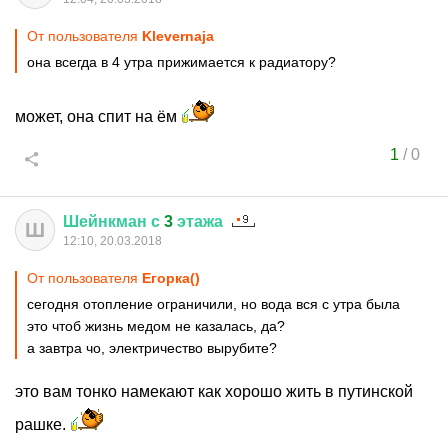
От пользователя
Klevernaja
она всегда в 4 утра прижимается к радиатору?
может, она спит на ём
1
/
0
Шейнкман
с
3
этажа
Ш
12:10, 20.03.2018
От пользователя
Егорка()
сегодня отопление ограничили, но вода вся с утра была
это чтоб жизнь медом не казалась, да?
а завтра чо, электричество вырубите?
это вам тонко намекают как хорошо жить в путинской
рашке.