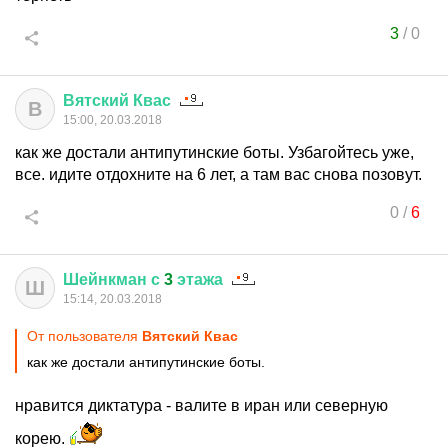
3
/
0
Вятский
Квас
В
15:00, 20.03.2018
как же достали антипутинские боты. Узбагойтесь уже,
все. идите отдохните на 6 лет, а там вас снова позовут.
0
/
6
Шейнкман
с
3
этажа
Ш
15:14, 20.03.2018
От пользователя
Вятский Квас
как же достали антипутинские боты.
нравится диктатура - валите в иран или северную
корею.