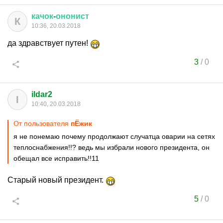
качок
-
ононист
К
10:36, 20.03.2018
да здравствует путен!
3
/
0
ildar2
I
10:40, 20.03.2018
От пользователя
пЁжик
я не понемаю почему продолжают случатца оварии на сетях
теплоснабжения!!? ведь мы избрали нового президента, он
обещал все исправить!!11
Старый новый президент.
5
/
0