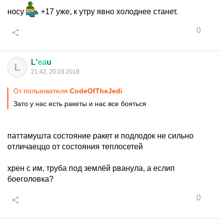
носу
+17 уже, к утру явно холоднее станет.
0
L'
еа
u
L
21:42, 20.03.2018
От пользователя
CodeOfTheJedi
Зато у нас есть ракеты и нас все бояться
паттамушта состояние ракет и подлодок не сильно
отличаеццо от состояния теплосетей
хрен с им, труба под землёй рванула, а еслип
боеголовка?
0