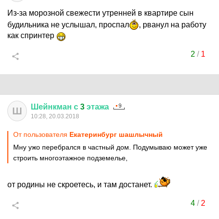
Из-за морозной свежести утренней в квартире сын
будильника не услышал, проспал
, рванул на работу
как спринтер
2
/
1
Шейнкман
с
3
этажа
Ш
10:28, 20.03.2018
От пользователя
Екатеринбург шашлычный
Мну ужо перебрался в частный дом. Подумываю может уже
строить многоэтажное подземелье,
от родины не скроетесь, и там достанет.
4
/
2