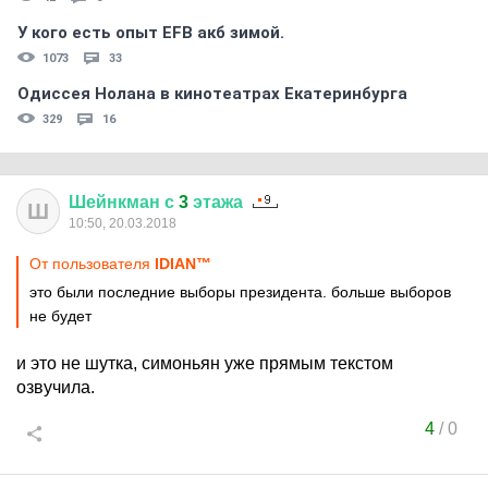
У кого есть опыт EFB акб зимой.
1073
33
Одиссея Нолана в кинотеатрах Екатеринбурга
329
16
Шейнкман
с
3
этажа
Ш
10:50, 20.03.2018
От пользователя
IDIАN™
это были последние выборы президента. больше выборов
не будет
и это не шутка, симоньян уже прямым текстом
озвучила.
4
/
0