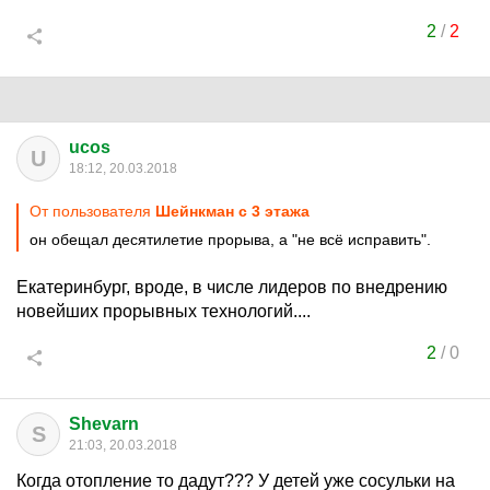
2
/
2
ucos
U
18:12, 20.03.2018
От пользователя
Шейнкман c 3 этажа
он обещал десятилетие прорыва, а "не всё исправить".
Екатеринбург, вроде, в числе лидеров по внедрению
новейших прорывных технологий....
2
/
0
Shevarn
S
21:03, 20.03.2018
Когда отопление то дадут??? У детей уже сосульки на