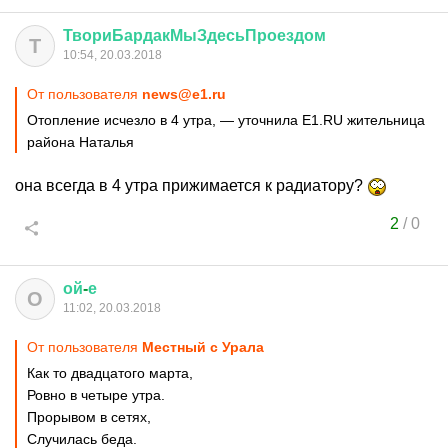
ТвориБардакМыЗдесьПроездом
Т
10:54, 20.03.2018
От пользователя
news@e1.ru
Отопление исчезло в 4 утра, — уточнила Е1.RU жительница
района Наталья
она всегда в 4 утра прижимается к радиатору?
2
/
0
ой
-
е
О
11:02, 20.03.2018
От пользователя
Местный с Урала
Как то двадцатого марта,
Ровно в четыре утра.
Прорывом в сетях,
Случилась беда.