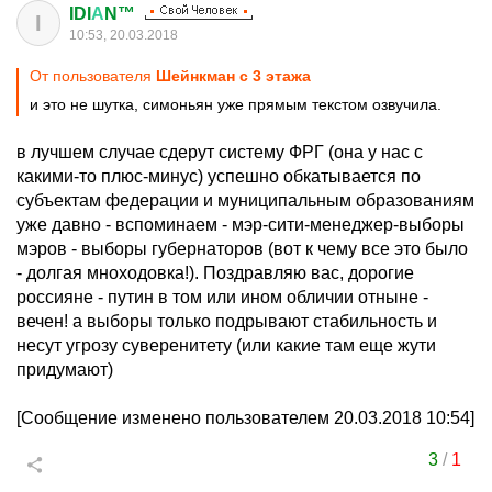
IDI
А
N™
I
10:53, 20.03.2018
От пользователя
Шейнкман c 3 этажа
и это не шутка, симоньян уже прямым текстом озвучила.
в лучшем случае сдерут систему ФРГ (она у нас с
какими-то плюс-минус) успешно обкатывается по
субъектам федерации и муниципальным образованиям
уже давно - вспоминаем - мэр-сити-менеджер-выборы
мэров - выборы губернаторов (вот к чему все это было
- долгая мноходовка!). Поздравляю вас, дорогие
россияне - путин в том или ином обличии отныне -
вечен! а выборы только подрывают стабильность и
несут угрозу суверенитету (или какие там еще жути
придумают)
[Сообщение изменено пользователем 20.03.2018 10:54]
3
/
1