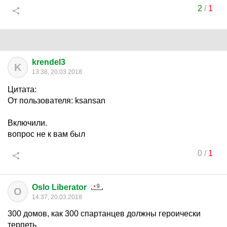
2
/
1
krendel3
K
13:38, 20.03.2018
Цитата:
От пользователя: ksansan
Включили.
вопрос не к вам был
0
/
1
Oslo Liberator
O
14:37, 20.03.2018
300 домов, как 300 спартанцев должны героически
терпеть