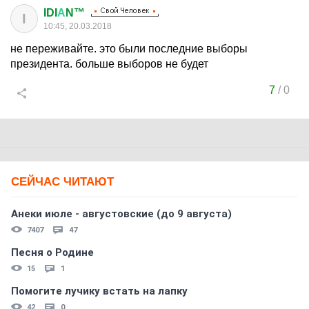
IDI
А
N™
I
10:45, 20.03.2018
не переживайте. это были последние выборы
президента. больше выборов не будет
7
/
0
СЕЙЧАС ЧИТАЮТ
Анеки июле - августовские (до 9 августа)
7407
47
Песня о Родине
15
1
Помогите лучику встать на лапку
42
0