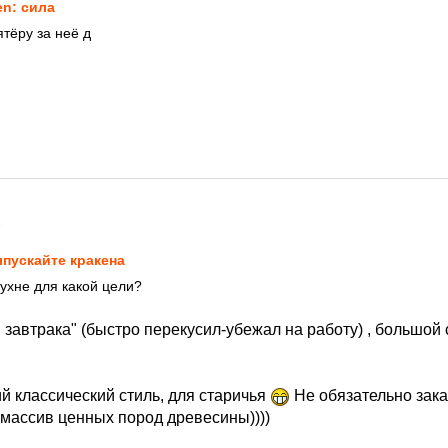
en: сила
тёру за неё д
8
пускайте кракена
кухне для какой цели?
 завтрака" (быстро перекусил-убежал на работу) , большой
й классический стиль, для старичья
Не обязательно зак
 массив ценных пород древесины))))