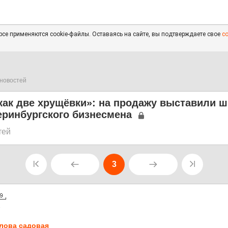
се применяются cookie-файлы. Оставаясь на сайте, вы подтверждаете свое
с
новостей
 как две хрущёвки»: на продажу выставили 
еринбургского бизнесмена
тей
3
8
лова садовая