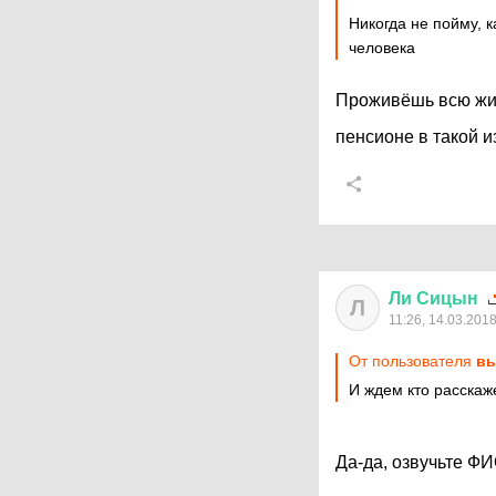
Никогда не пойму, к
человека
Проживёшь всю жис
пенсионе в такой 
Ли
Сицын
Л
11:26, 14.03.201
От пользователя
вы
И ждем кто расскаж
Да-да, озвучьте Ф