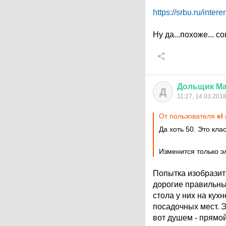
https://srbu.ru/inter
Ну да...похоже... со
Дольщик
Ма
Д
11:27, 14.03.201
От пользователя
el
Да хоть 50. Это кла
Изменится только э
Попытка изобразить
дорогие правильные
стола у них на кухн
посадочных мест. Э
вот душем - прямой