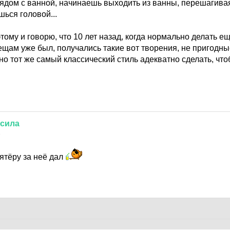
рядом с ванной, начинаешь выходить из ванны, перешагива
шься головой...
этому и говорю, что 10 лет назад, когда нормально делать ещ
вещам уже был, получались такие вот творения, не пригодн
о тот же самый классический стиль адекватно сделать, что
сила
8
ятёру за неё дал