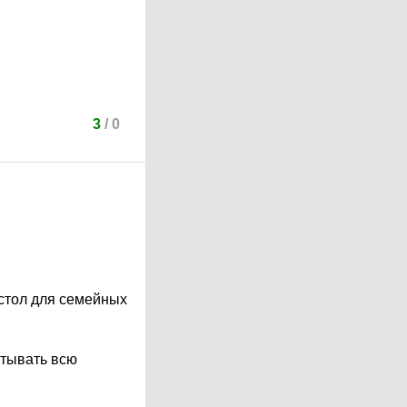
3
/
0
 стол для семейных
атывать всю