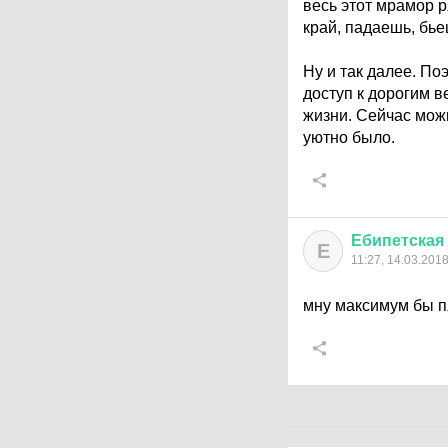
весь этот мрамор 
край, падаешь, бье
Ну и так далее. По
доступ к дорогим 
жизни. Сейчас можн
уютно было.
Ебипетская
Е
11:27, 14.03.201
мну максимум бы п