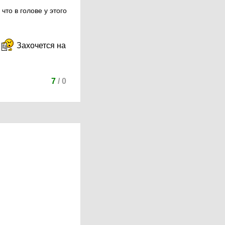
что в голове у этого
ы
Захочется на
7
/
0