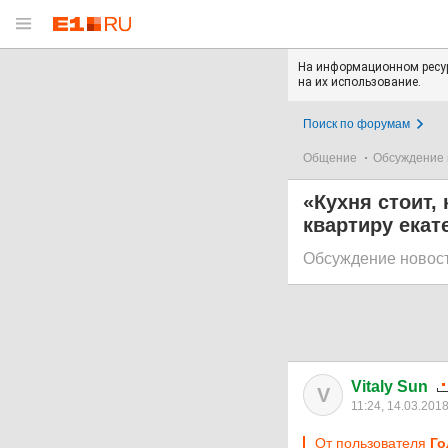
На информационном ресур
на их использование.
Поиск по форумам
Общение
Обсуждение 
«Кухня стоит,
квартиру екат
Обсуждение новос
Vitaly Sun
V
11:24, 14.03.201
От пользователя
Го