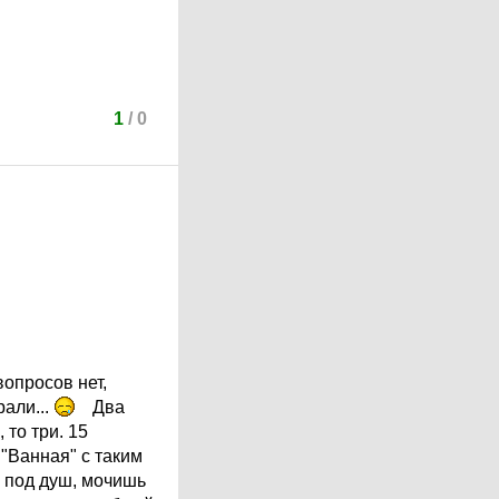
1
/
0
вопросов нет,
рали...
Два
 то три. 15
 "Ванная" с таким
ь под душ, мочишь