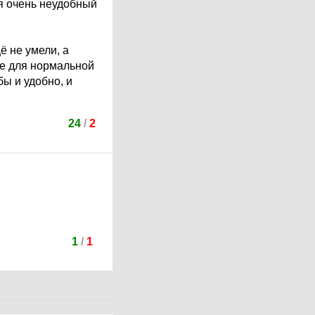
я очень неудобный
ё не умели, а
ые для нормальной
бы и удобно, и
24
/
2
1
/
1