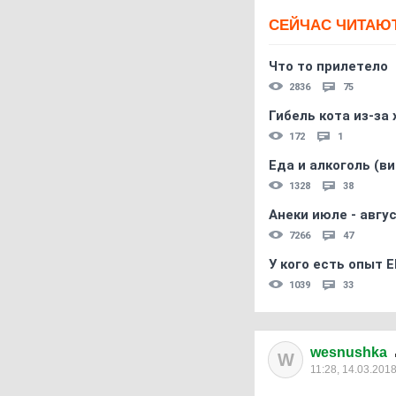
СЕЙЧАС ЧИТАЮ
Что то прилетело
2836
75
Гибель кота из-за
172
1
Еда и алкоголь (в
1328
38
Анеки июле - авгус
7266
47
У кого есть опыт E
1039
33
wesnushka
W
11:28, 14.03.201