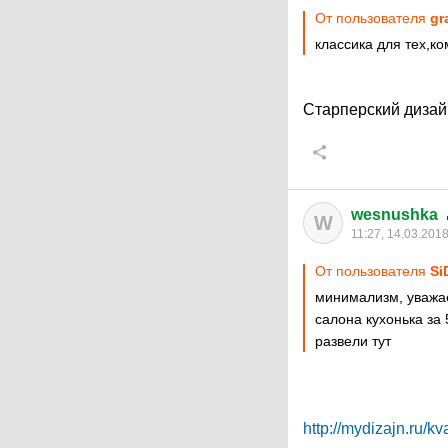
От пользователя
gr
классика для тех,ко
Старперский дизай
wesnushka
W
11:27, 14.03.201
От пользователя
Si
минимализм, уважае
салона кухонька за 
развели тут
http://mydizajn.ru/kv