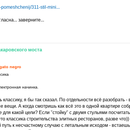
er-pomeshchenij/311-stil-mini...
гласна... заверните...
каровского
моста
8
 gato negro
ссика
лектронная начинка.
 классику, я бы так сказал. По отдельности всё разобрать - 
 вещи. А когда смотришь как всё это в одной квартире соб
е для какой цели? Если "стойку" с двумя стульями посчитать,
то классика строительства элитных ресторанов, разве что))
 путь к несчастному случаю с летальным исходом - встаеш