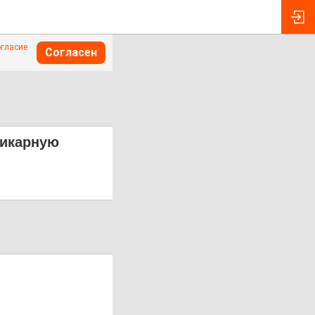
огласие
Согласен
шикарную