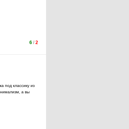
6
/
2
ка под классику из
инимализм, а вы