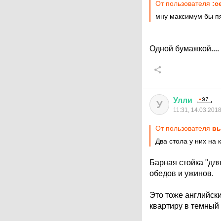
От пользователя
:c
мну максимум бы пя
Одной бумажкой....
Улли
У
11:31, 14.03.201
От пользователя
вы
Два стола у них на 
Барная стойка "для
обедов и ужинов.
Это тоже английски
квартиру в темный