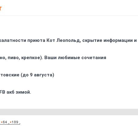
Т
 халатности приюта Кот Леопольд, скрытиe информации и
ино, пиво, крепкое). Ваши любимые сочетания
товские (до 9 августа)
FB акб зимой.
8