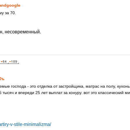
andgoogle
му за 70.
н, несовременный.
8
Dъ
мые господа - это отделка от застройщика, матрас на полу, кухонь
5 тысяч и впереди 25 лет выплат за конуру. вот это классический м
artiry-v-stile-minimalizma/