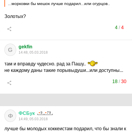
...морковки бы мешок лучше подарил...или огурцов..
Золотых?
4
/
4
gekfin
G
14:48, 05.03.2018
там и вправду чудесно. рад за Пашу..
не каждому даны такие порывыдуши...или доступны...
18
/
30
ФСБук
Ф
14:49, 05.03.2018
лучше бы молодых хоккеистам подарил, что бы знали к