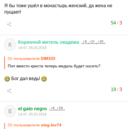
Я бы тоже ушёл в монастырь женский, да жена не
пущает!
54
/
3
Коренной
житель
окадема
К
14:47, 05.03.2018
От пользователя
DIM333
Поп вместо креста теперь медаль будет носить?
Бог дал ведь!
19
/
3
el gato negro
E
14:47, 05.03.2018
От пользователя
oleg-lev74