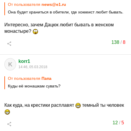
От пользователя
news@e1.ru
Она будет храниться в обители, где хоккеист любит бывать.
Интересно, зачем Дацюк любит бывать в женском
монастыре?
138
/
8
korr1
K
14:46, 05.03.2018
От пользователя
Папa
Куды её монашкам сувать?
Как куда, на крестики расплавят
темный ты человек
12
/
5