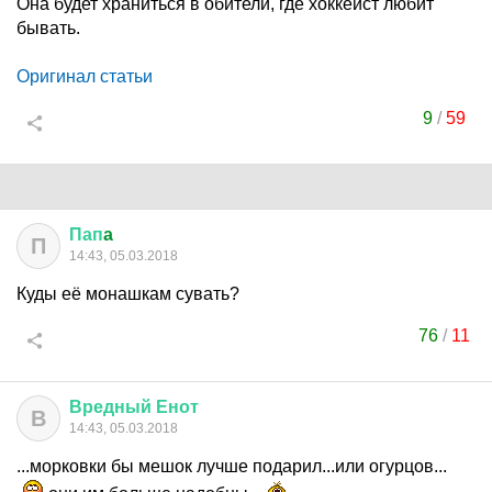
Она будет храниться в обители, где хоккеист любит
бывать.
Оригинал статьи
9
/
59
Пап
a
П
14:43, 05.03.2018
Куды её монашкам сувать?
76
/
11
Вредный
Енот
В
14:43, 05.03.2018
...морковки бы мешок лучше подарил...или огурцов...