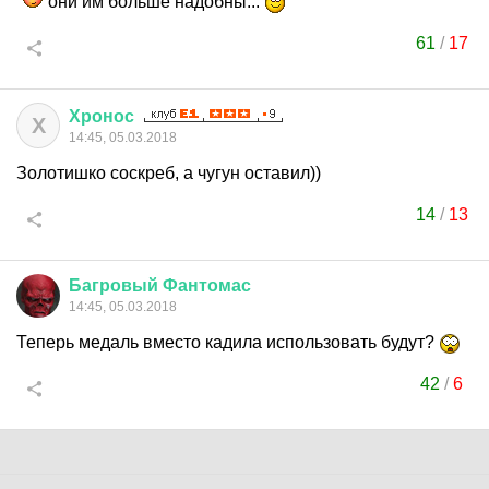
они им больше надобны...
61
/
17
Хронос
Х
14:45, 05.03.2018
Золотишко соскреб, а чугун оставил))
14
/
13
Багровый
Фантомас
14:45, 05.03.2018
Теперь медаль вместо кадила использовать будут?
42
/
6