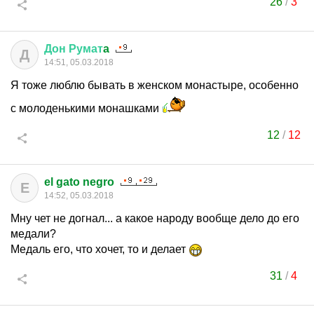
26
/
3
Дон
Румат
a
Д
14:51, 05.03.2018
Я тоже люблю бывать в женском монастыре, особенно
с молоденькими монашками
12
/
12
el gato negro
E
14:52, 05.03.2018
Мну чет не догнал... а какое народу вообще дело до его
медали?
Медаль его, что хочет, то и делает
31
/
4