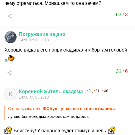
чему стремиться. Монашкам то она зачем?
63
/
3
Погружение
на
дно
14:50, 05.03.2018
Хорошо видать его поприкладывали к бортам головой
31
/
6
Коренной
житель
окадема
К
14:50, 05.03.2018
От пользователя
ФСБук - у нас есть твоя страница
лучше бы молодых хоккеистам подарил,
Воистину! У пацанов будет стимул и цель.