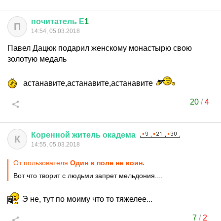
почитатель
Е
1
П
14:54, 05.03.2018
Павел Дацюк подарил женскому монастырю свою
золотую медаль
астанавите,астанавите,астанавите
20
/
4
Коренной
житель
окадема
К
14:55, 05.03.2018
От пользователя
Один в поле не воин.
Вот что творит с людьми запрет мельдония....
Э не, тут по моиму что то тяжелее...
7
/
2