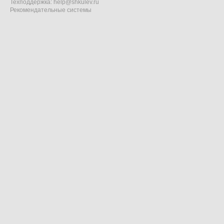
Техподдержка:
help@shkulev.ru
Рекомендательные системы