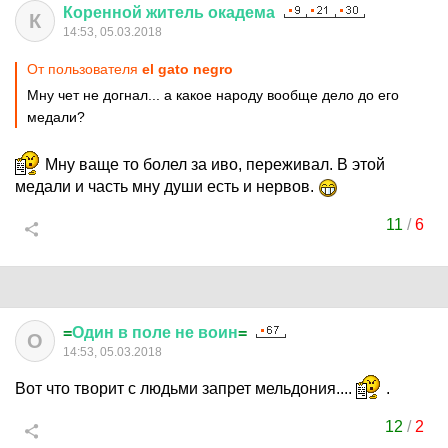
Коренной
житель
окадема
К
14:53, 05.03.2018
От пользователя
el gato negro
Мну чет не догнал... а какое народу вообще дело до его
медали?
Мну ваще то болел за иво, переживал. В этой
медали и часть мну души есть и нервов.
11
/
6
=
Один
в
поле
не
воин
=
О
14:53, 05.03.2018
Вот что творит с людьми запрет мельдония....
.
12
/
2