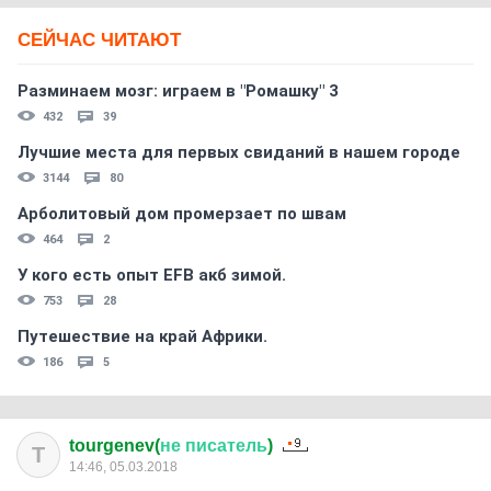
СЕЙЧАС ЧИТАЮТ
Разминаем мозг: играем в "Ромашку" 3
432
39
Лучшие места для первых свиданий в нашем городе
3144
80
Арболитовый дом промерзает по швам
464
2
У кого есть опыт EFB акб зимой.
753
28
Путешествие на край Африки.
186
5
tourgenev(
не
писатель
)
T
14:46, 05.03.2018