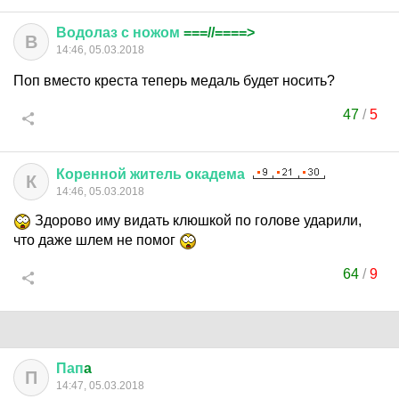
Водолаз
с
ножом
===//====>
В
14:46, 05.03.2018
Поп вместо креста теперь медаль будет носить?
47
/
5
Коренной
житель
окадема
К
14:46, 05.03.2018
Здорово иму видать клюшкой по голове ударили,
что даже шлем не помог
64
/
9
Пап
a
П
14:47, 05.03.2018