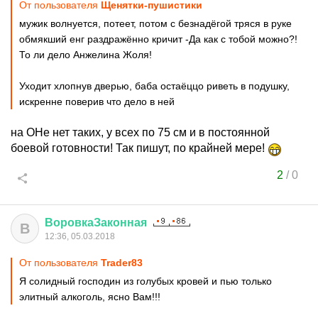
От пользователя
Щенятки-пушистики
мужик волнуется, потеет, потом с безнадёгой тряся в руке
обмякший енг раздражённо кричит -Да как с тобой можно?!
То ли дело Анжелина Жоля!
Уходит хлопнув дверью, баба остаёццо риветь в подушку,
искренне поверив что дело в ней
на ОНе нет таких, у всех по 75 см и в постоянной
боевой готовности! Так пишут, по крайней мере!
2
/
0
ВоровкаЗаконная
В
12:36, 05.03.2018
От пользователя
Trader83
Я солидный господин из голубых кровей и пью только
элитный алкоголь, ясно Вам!!!