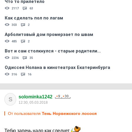
Что то прилетело
2117
63
Как сделать пол по лагам
303
2
Арболитовый дом промерзает по швам
485
2
Вот и сам столкнулся - старые родители...
2236
35
Одиссея Нолана в кинотеатрах Екатеринбурга
316
16
solominka1242
S
12:30, 05.03.2018
От пользователя
Тень Норвежского лосося
Тебю запечь надо как следует