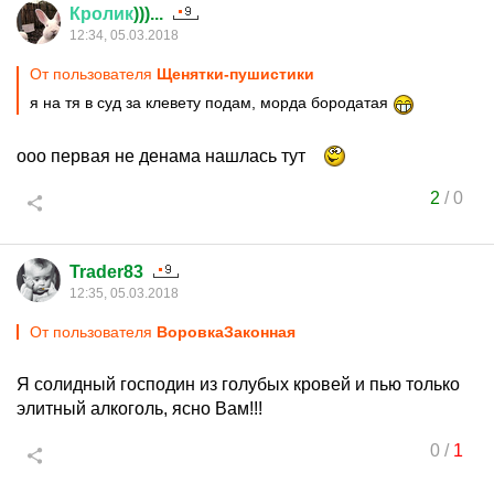
Кролик
)))...
12:34, 05.03.2018
От пользователя
Щенятки-пушистики
я на тя в суд за клевету подам, морда бородатая
ооо первая не денама нашлась тут
2
/
0
Trader83
12:35, 05.03.2018
От пользователя
ВоровкаЗаконная
Я солидный господин из голубых кровей и пью только
элитный алкоголь, ясно Вам!!!
0
/
1