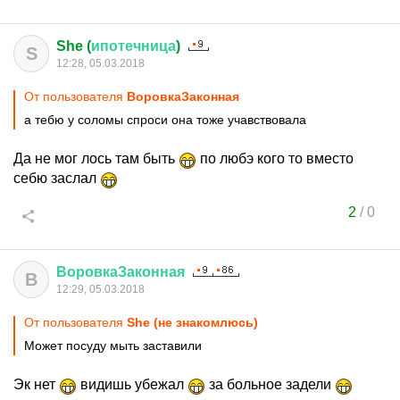
She (
ипотечница
)
S
12:28, 05.03.2018
От пользователя
ВоровкаЗаконная
а тебю у соломы спроси она тоже учавствовала
Да не мог лось там быть
по любэ кого то вместо
себю заслал
2
/
0
ВоровкаЗаконная
В
12:29, 05.03.2018
От пользователя
She (не знакомлюсь)
Может посуду мыть заставили
Эк нет
видишь убежал
за больное задели