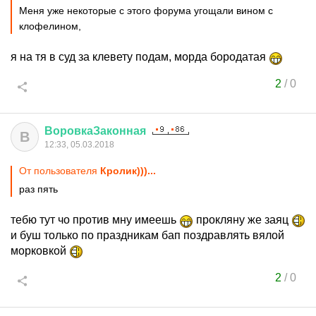
Меня уже некоторые с этого форума угощали вином с
клофелином,
я на тя в суд за клевету подам, морда бородатая
2
/
0
ВоровкаЗаконная
В
12:33, 05.03.2018
От пользователя
Кролик)))...
раз пять
тебю тут чо против мну имеешь
прокляну же заяц
и буш только по праздникам бап поздравлять вялой
морковкой
2
/
0