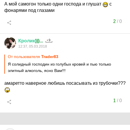
А мой самогон только одни господа и глушат
с
фонарями под глазами
2
/
0
Кролик
)))...
12:37, 05.03.2018
От пользователя
Trader83
Я солидный господин из голубых кровей и пью только
элитный алкоголь, ясно Вам!!!
амаретто наверное любишь посасывать из трубочки???
1
/
0