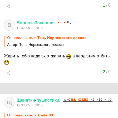
1
/
0
ВоровкаЗаконная
В
12:32, 05.03.2018
От пользователя
Тень Норвежского лосося
Автор: Тень Норвежского лосося
Жарить тебю надо эх отжарить
а перд этим отбить
2
/
0
Щенятки
-
пушистики
.
Щ
12:33, 05.03.2018
От пользователя
Trader83