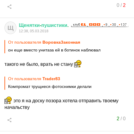
0
/
2
Щенятки
-
пушистики
.
Щ
12:38, 05.03.2018
От пользователя
ВоровкаЗаконная
он еще вместо унитаза ей в ботинок наблювал
такого не было, врать не стану
От пользователя
Trader83
Компромат трущиеся фотоснимки делали
это я на доску позора хотела отправить твоему
начальству
2
/
0