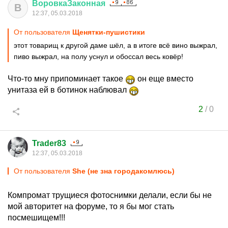
ВоровкаЗаконная
В
12:37, 05.03.2018
От пользователя
Щенятки-пушистики
этот товарищ к другой даме шёл, а в итоге всё вино выжрал,
пиво выжрал, на полу уснул и обоссал весь ковёр!
Что-то мну припоминает такое
он еще вместо
унитаза ей в ботинок наблювал
2
/
0
Trader83
12:37, 05.03.2018
От пользователя
She (не зна городакомлюсь)
Компромат трущиеся фотоснимки делали, если бы не
мой авторитет на форуме, то я бы мог стать
посмешищем!!!