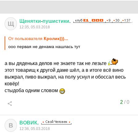
Щенятки
-
пушистики
.
Щ
12:35, 05.03.2018
От пользователя
Кролик)))...
ооо первая не денама нашлась тут
а вы дяденька делов не знаете так не лезьте
этот товарищ к другой даме шёл, а в итоге всё вино
выжрал, пиво выжрал, на полу уснул и обоссал весь
ковёр!
стыдоба одним словом
2
/
0
ВОВИК
.
В
12:36, 05.03.2018