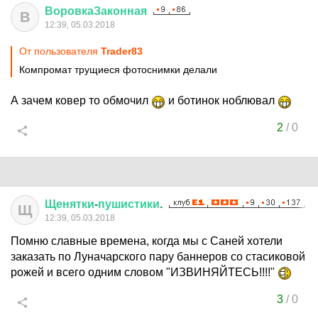
ВоровкаЗаконная
В
12:39, 05.03.2018
От пользователя
Trader83
Компромат трущиеся фотоснимки делали
А зачем ковер то обмочил
и ботинок ноблювал
2
/
0
Щенятки
-
пушистики
.
Щ
12:39, 05.03.2018
Помню славные времена, когда мы с Саней хотели
заказать по Луначарского пару баннеров со стасиковой
рожей и всего одним словом "ИЗВИНЯЙТЕСЬ!!!!"
3
/
0