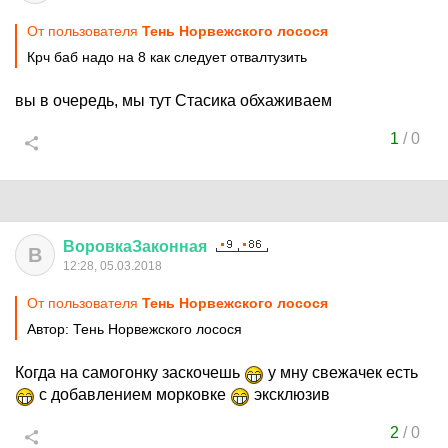
От пользователя
Тень Норвежского лосося
Крч баб надо на 8 как следует отвалтузить
вы в очередь, мы тут Стасика обхаживаем
1
/
0
ВоровкаЗаконная
В
12:28, 05.03.2018
От пользователя
Тень Норвежского лосося
Автор: Тень Норвежского лосося
Когда на самогонку заскочешь
у мну свежачек есть
с добавлением морковке
эксклюзив
2
/
0