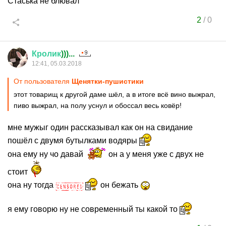
Стаська не блювал
2
/
0
Кролик
)))...
12:41, 05.03.2018
От пользователя
Щенятки-пушистики
этот товарищ к другой даме шёл, а в итоге всё вино выжрал,
пиво выжрал, на полу уснул и обоссал весь ковёр!
мне мужыг один рассказывал как он на свидание
пошёл с двумя бутылками водяры
она ему ну чо давай
он а у меня уже с двух не
стоит
она ну тогда
он бежать
я ему говорю ну не современный ты какой то