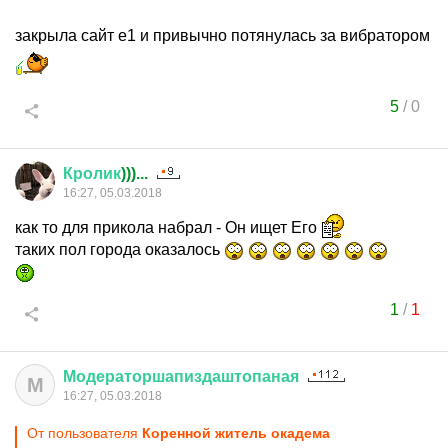
закрыла сайт е1 и привычно потянулась за вибратором
5
/
0
Кролик
)))...
16:27, 05.03.2018
как то для прикола набрал - Он ищет Его
таких пол города оказалось
1
/
1
Модераторшапиздаштопаная
М
16:27, 05.03.2018
От пользователя
Коренной житель окадема