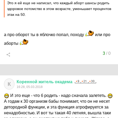
Это я ей еще не написал, что каждый аборт шансы родить
здоровое потомство в этом возрасте, уменьшает процентов
этак на 50.
а про оборот ты в яблочко попал, походу
или про
аборты
3
/
0
Коренной
житель
окадема
К
16:28, 05.03.2018
И это еще - что б родить - надо сначала залететь.
А годам к 30 организм бабы понимает, что он не несет
детородной функции, и эта функция атрофируется за
ненадобностью. И вот ты такая 40 летняя, вышла таки