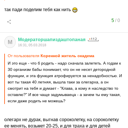
так пади поделим тебя как нить
5
/
0
Модераторшапиздаштопаная
М
16:31, 05.03.2018
От пользователя
Коренной житель окадема
И это еще - что б родить - надо сначала залететь. А годам к
30 организм бабы понимает, что он не несет детородной
функции, и эта функция атрофируется за ненадобностью. И
вот ты такая 40 летняя, вышла таки за олегарха, а он
смотрит на тебя и думает - "Клава, а кому я наследство то
оставлю?" И все чаще задумываеца - а зачем ты ему такая,
если даже родить не можешь?
олегарх не дурак, выгнав сороколетку, на сороколетку
ее менять, возьмет 20-25, и для траха и для детей