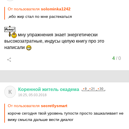
От пользователя
solominka1242
,ибо жир стал по мне растекаться
мну упражнения знает энергетически
высокозатратные, индусы целую книгу про это
написали
4
/
0
Коренной
житель
окадема
К
16:25, 05.03.2018
От пользователя
secretlysmart
короче сегодня твой уровень тупости просто зашкаливает не
вижу смысла дальше вести диалог