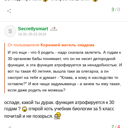
3
/
0
Secretlysmart
S
16:30, 05.03.2018
От пользователя
Коренной житель окадема
И это еще - что б родить - надо сначала залететь. А годам к
30 организм бабы понимает, что он не несет детородной
функции, и эта функция атрофируется за ненадобностью. И
вот ты такая 40 летняя, вышла таки за олегарха, а он
смотрит на тебя и думает - "Клава, а кому я наследство то
оставлю?" И все чаще задумываеца - а зачем ты ему такая,
если даже родить не можешь?
оспаде, какой ты дурак. функция атрофируется к 30
годам ?
открой хоть учебник биологии за 5 класс
почитай и не позорься.
2
/
4