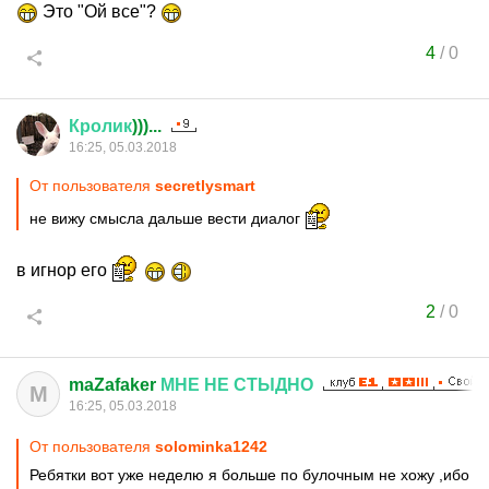
Это "Ой все"?
4
/
0
Кролик
)))...
16:25, 05.03.2018
От пользователя
secretlysmart
не вижу смысла дальше вести диалог
в игнор его
2
/
0
maZafaker
МНЕ
НЕ
СТЫДНО
M
16:25, 05.03.2018
От пользователя
solominka1242
Ребятки вот уже неделю я больше по булочным не хожу ,ибо