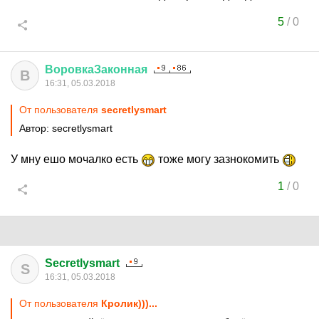
5
/
0
ВоровкаЗаконная
В
16:31, 05.03.2018
От пользователя
secretlysmart
Автор: secretlysmart
У мну ешо мочалко есть
тоже могу зазнокомить
1
/
0
Secretlysmart
S
16:31, 05.03.2018
От пользователя
Кролик)))...