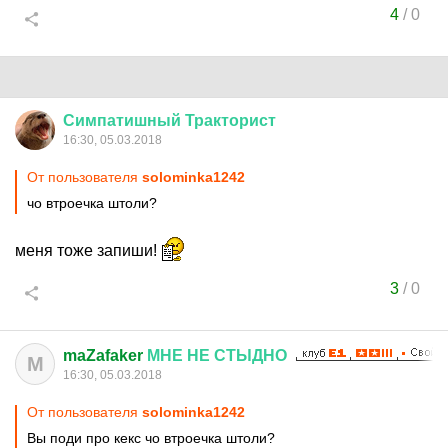
4
/
0
Симпатишный
Тракторист
16:30, 05.03.2018
От пользователя
solominka1242
чо втроечка штоли?
меня тоже запиши!
3
/
0
maZafaker
МНЕ
НЕ
СТЫДНО
M
16:30, 05.03.2018
От пользователя
solominka1242
Вы поди про кекс чо втроечка штоли?