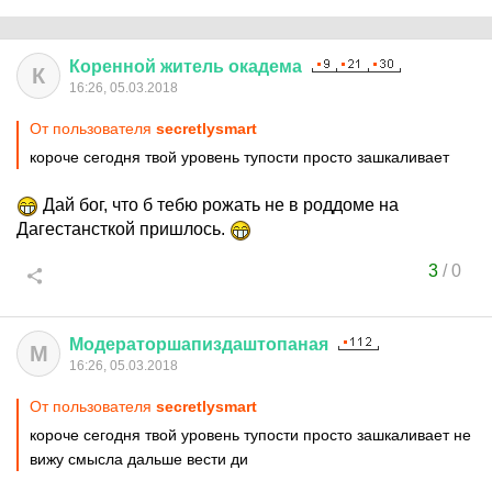
Коренной
житель
окадема
К
16:26, 05.03.2018
От пользователя
secretlysmart
короче сегодня твой уровень тупости просто зашкаливает
Дай бог, что б тебю рожать не в роддоме на
Дагестансткой пришлось.
3
/
0
Модераторшапиздаштопаная
М
16:26, 05.03.2018
От пользователя
secretlysmart
короче сегодня твой уровень тупости просто зашкаливает не
вижу смысла дальше вести ди