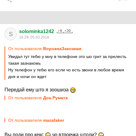
solominka1242
S
16:29, 05.03.2018
От пользователя
ВоровкаЗаконная
Увидал тут тебю у мну в телефоне это шо грит за прелесть
такая зазнакомь
Ну телефон у тебю его если чо есть звони в любое время
дня и ночи он ждет
Передай ему што я зоошиза
От пользователя
Дон Руматa
От пользователя
mazafaker
Вы поди про кекс
чо втроечка штоли?