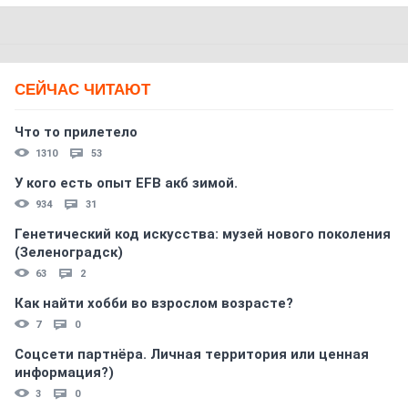
СЕЙЧАС ЧИТАЮТ
Что то прилетело
1310
53
У кого есть опыт EFB акб зимой.
934
31
Генетический код искусства: музей нового поколения
(Зеленоградск)
63
2
Как найти хобби во взрослом возрасте?
7
0
Соцсети партнёра. Личная территория или ценная
информация?)
3
0