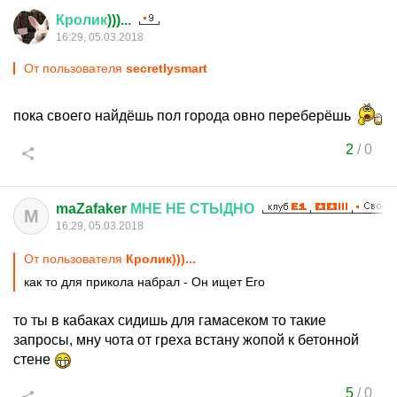
Кролик
)))...
16:29, 05.03.2018
От пользователя
secretlysmart
пока своего найдёшь пол города овно переберёшь
2
/
0
maZafaker
МНЕ
НЕ
СТЫДНО
M
16:29, 05.03.2018
От пользователя
Кролик)))...
как то для прикола набрал - Он ищет Его
то ты в кабаках сидишь для гамасеком то такие
запросы, мну чота от греха встану жопой к бетонной
стене
5
/
0