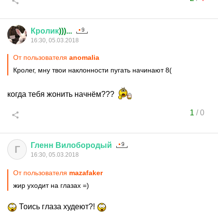
Кролик
)))...
16:30, 05.03.2018
От пользователя
anomalia
Кролег, мну твои наклонности пугать начинают 8(
когда тебя жонить начнём???
1
/
0
Гленн
Вилобородый
Г
16:30, 05.03.2018
От пользователя
mazafaker
жир уходит на глазах =)
Тоись глаза худеют?!