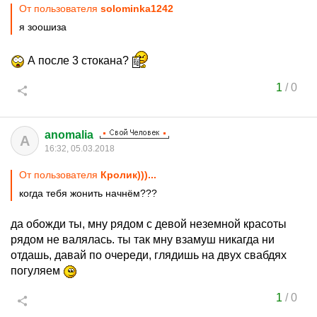
От пользователя
solominka1242
я зоошиза
А после 3 стокана?
1
/
0
anomalia
A
16:32, 05.03.2018
От пользователя
Кролик)))...
когда тебя жонить начнём???
да обожди ты, мну рядом с девой неземной красоты
рядом не валялась. ты так мну взамуш никагда ни
отдашь, давай по очереди, глядишь на двух свабдях
погуляем
1
/
0