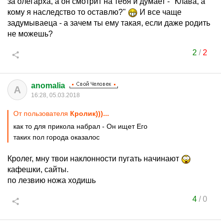
за олегарха, а он смотрит на тебя и думает - "Клава, а
кому я наследство то оставлю?"
И все чаще
задумываеца - а зачем ты ему такая, если даже родить
не можешь?
2
/
2
anomalia
A
16:28, 05.03.2018
От пользователя
Кролик)))...
как то для прикола набрал - Он ищет Его
таких пол города оказалос
Кролег, мну твои наклонности пугать начинают
кафешки, сайты.
по лезвию ножа ходишь
4
/
0