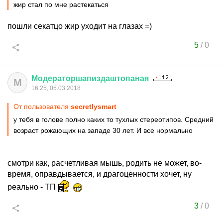
жир стал по мне растекаться
пошли секатцо жир уходит на глазах =)
5
/
0
Модераторшапиздаштопаная
М
16:25, 05.03.2018
От пользователя
secretlysmart
у тебя в голове полно каких то тухлых стереотипов. Средний
возраст рожающих на западе 30 лет. И все нормально
смотри как, расчетливая мышь, родить не может, во-
время, оправдывается, и драгоценности хочет, ну
реально - ТП
3
/
0