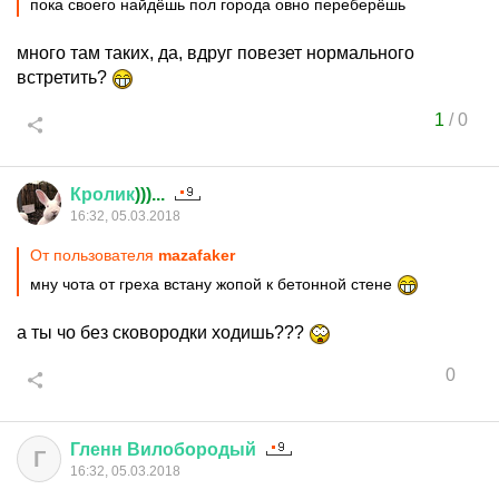
пока своего найдёшь пол города овно переберёшь
много там таких, да, вдруг повезет нормального
встретить?
1
/
0
Кролик
)))...
16:32, 05.03.2018
От пользователя
mazafaker
мну чота от греха встану жопой к бетонной стене
а ты чо без сковородки ходишь???
0
Гленн
Вилобородый
Г
16:32, 05.03.2018