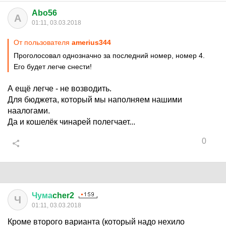
Abo56
A
01:11, 03.03.2018
От пользователя
amerius344
Проголосовал однозначно за последний номер, номер 4.
Его будет легче снести!
А ещё легче - не возводить.
Для бюджета, который мы наполняем нашими
наалогами.
Да и кошелёк чинарей полегчает...
0
Чума
cher2
Ч
01:11, 03.03.2018
Кроме второго варианта (который надо нехило