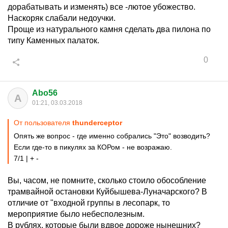
дорабатывать и изменять) все -лютое убожество.
Наскоряк слабали недоучки.
Проще из натурального камня сделать два пилона по
типу Каменных палаток.
0
Abo56
A
01:21, 03.03.2018
От пользователя
thunderceptor
Опять же вопрос - где именно собрались "Это" возводить?
Если где-то в пикулях за КОРом - не возражаю.
7/1 | + -
Вы, часом, не помните, сколько стоило обособление
трамвайной остановки Куйбышева-Луначарского? В
отличие от "входной группы в лесопарк, то
мероприятие было небесполезным.
В рублях, которые были вдвое дороже нынешних?