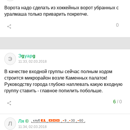
Ворота надо сделать из хоккейных ворот убранных с
уралмаша только приварить покрепче.
0
Э
g
уар
g
Э
11:33, 02.03.2018
В качестве входной группы сейчас полным ходом
строится микрорайон возле Каменных палаток!
Руководству города глубоко наплевать какую входную
группу ставить - главное попилить побольше.
6
/
0
Ля
©
Л
11:34, 02.03.2018