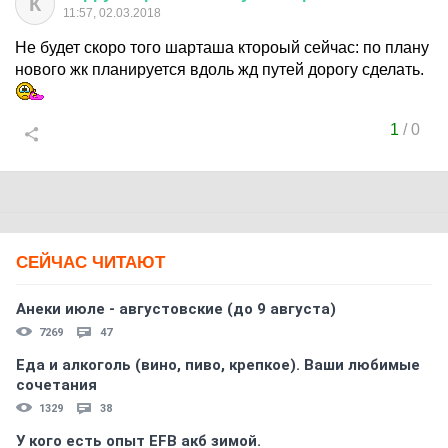
К
11:57, 02.03.2018
Не будет скоро того шарташа ктороый сейчас: по плану
нового жк планируется вдоль жд путей дорогу сделать.
1
/
0
СЕЙЧАС ЧИТАЮТ
Анеки июле - августовские (до 9 августа)
7269
47
Еда и алкоголь (вино, пиво, крепкое). Ваши любимые
сочетания
1329
38
У кого есть опыт EFB акб зимой.