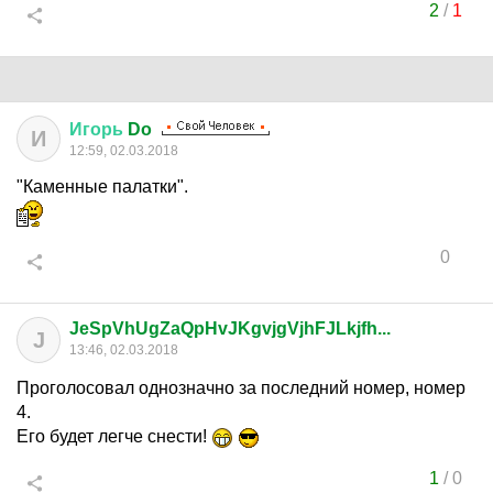
2
/
1
Игорь
Do
И
12:59, 02.03.2018
"Каменные палатки".
0
JeSpVhUgZaQpHvJKgvjgVjhFJLkjfh...
J
13:46, 02.03.2018
Проголосовал однозначно за последний номер, номер
4.
Его будет легче снести!
1
/
0