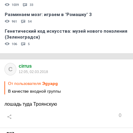
1039
33
Разминаем мозг: играем в "Ромашку" 3
961
54
Генетический код искусства: музей нового поколения
(Зеленоградск)
106
5
cirrus
C
12:05, 02.03.2018
От пользователя
Эgуарg
В качестве входной группы
лошадь туда Троянскую
0