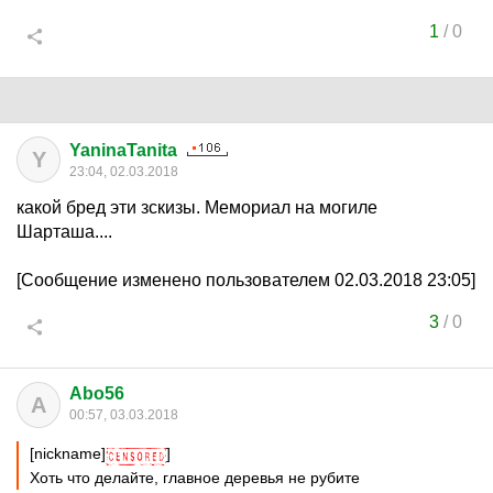
1
/
0
YaninaTanita
Y
23:04, 02.03.2018
какой бред эти зскизы. Мемориал на могиле
Шарташа....
[Сообщение изменено пользователем 02.03.2018 23:05]
3
/
0
Abo56
A
00:57, 03.03.2018
[nickname]
]
Хоть что делайте, главное деревья не рубите