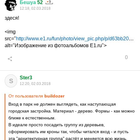
Бешуа
52
12:18, 02.03.2018
здеся!
<img
src="
http://www.e1.ru/fun/photo/view_pic.php/p/d63bb200...
"
alt="Изображение из фотоальбомов E1.ru">
0
Ster3
S
12:20, 02.03.2018
От пользователя
buildozer
Вход в парк не должен выглядеть, как наступающая
городская застройка. Материал - дерево. Формы - как можно
ближе к естественным.
В идеале просто посадить группу из деревьев,
сформировать им кроны так, чтобы читался вход - и пусть
эта "архитектурная группа" растёт и меняется всю жизнь.