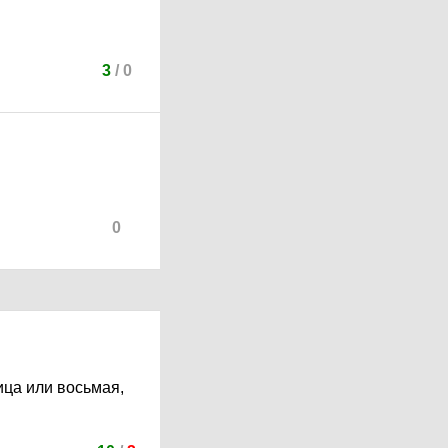
3
/
0
0
ица или восьмая,