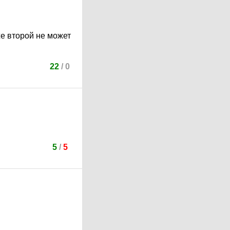
же второй не может
22
/
0
5
/
5