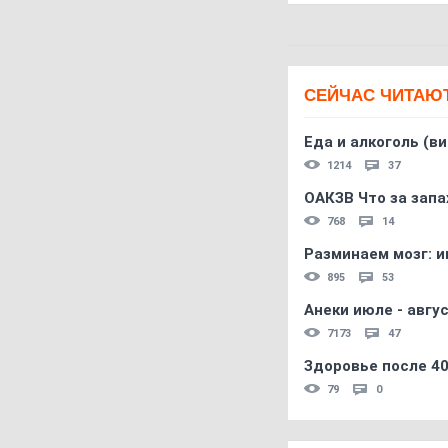
СЕЙЧАС ЧИТАЮ
Еда и алкоголь (в
1214
37
ОАКЗВ Что за запа
768
14
Разминаем мозг: и
895
53
Анеки июле - авгус
7173
47
Здоровье после 4
79
0