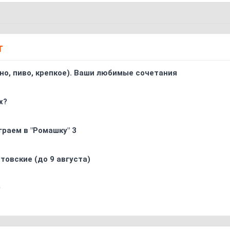
Т
ино, пиво, крепкое). Ваши любимые сочетания
х?
граем в "Ромашку" 3
товские (до 9 августа)
0