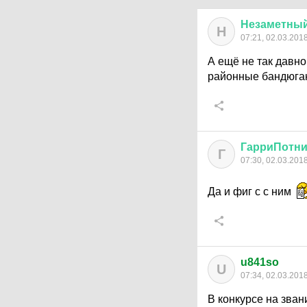
Незаметны
Н
07:21, 02.03.201
А ещё не так давно
районные бандюга
ГарриПотни
Г
07:30, 02.03.201
Да и фиг с с ним
u841so
U
07:34, 02.03.201
В конкурсе на зван