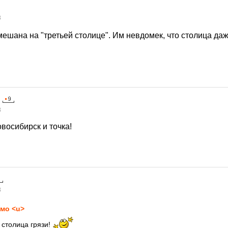
8
ешана на "третьей столице". Им невдомек, что столица да
8
овосибирск и точка!
8
мо <u>
- столица грязи!