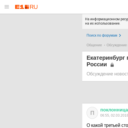
На информационном ресур
на их использование.
Поиск по форумам
Общение
Обсуждение 
Екатеринбург 
России
Обсуждение новос
поклонница
П
06:55, 02.03.201
О какой третьей ст