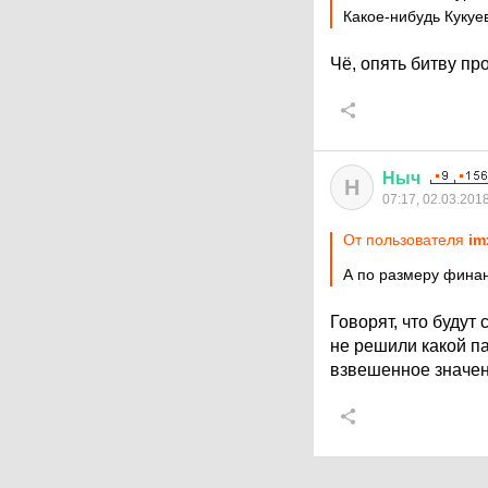
Какое-нибудь Кукуе
Чё, опять битву пр
Ныч
Н
07:17, 02.03.201
От пользователя
im
А по размеру фина
Говорят, что будут 
не решили какой п
взвешенное значен