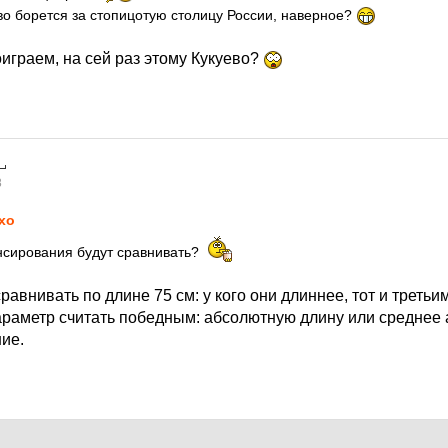
во борется за стопицотую столицу России, наверное?
оиграем, на сей раз этому Кукуево?
8
xo
нсирования будут сравнивать?
сравнивать по длине 75 см: у кого они длиннее, тот и третьи
араметр считать победным: абсолютную длину или среднее
ие.