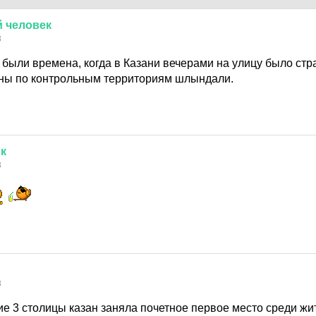
й
человек
8
 были времена, когда в Казани вечерами на улицу было стр
ны по контрольным территориям шлындали.
к
8
8
ие 3 столицы казан заняла почетное первое место среди жи