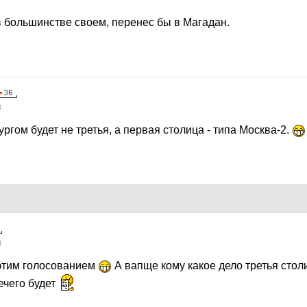
в большинстве своем, перенес бы в Магадан.
8
ргом будет не третья, а первая столица - типа Москва-2.
8
этим голосованием
А вапще кому какое дело третья стол
ечего будет