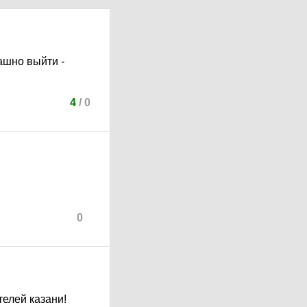
ашно выйти -
4
/
0
0
телей казани!