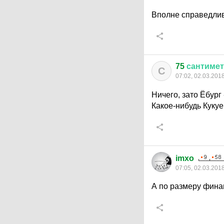
Вполне справедлив
75
сантиме
С
07:02, 02.03.201
Ничего, зато Ёбург 
Какое-нибудь Куку
imxo
07:05, 02.03.201
А по размеру фина