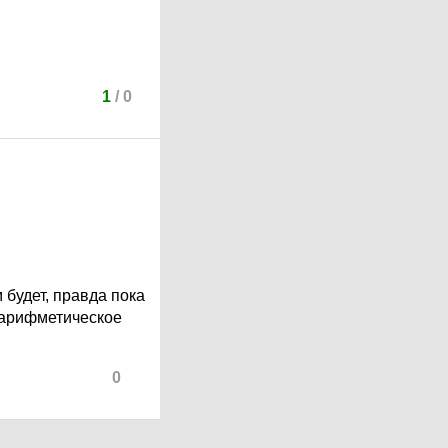
1
/
0
м будет, правда пока
 арифметическое
0