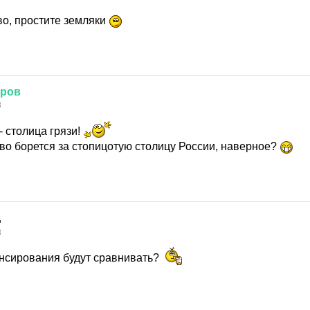
о, простите земляки
тров
8
- столица грязи!
ево борется за стопицотую столицу России, наверное?
8
нсирования будут сравнивать?