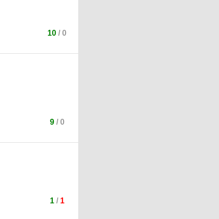
10
/
0
9
/
0
1
/
1