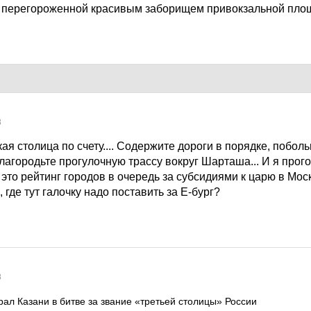
 с перегороженной красивым заборищем привокзальной пл
8
акая столица по счету.... Содержите дороги в порядке, побо
облагородьте прогулочную трассу вокруг Шарташа... И я прог
это рейтинг городов в очередь за субсидиями к царю в Мос
 где тут галочку надо поставить за Е-бург?
8
рал Казани в битве за звание «третьей столицы» России