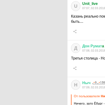
Unit_live
U
07:07, 02.03.201
Казань реально пом
быть....
Дон
Румат
a
Д
07:08, 02.03.201
Третья столица - Н
Ныч
Н
07:09, 02.03.201
От пользователя
Ня
Ничего, зато Ёбург 