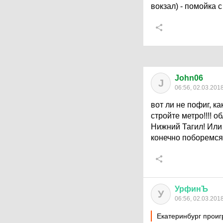
вокзал) - помойка
John06
J
06:56, 02.03.201
вот ли не пофиг, к
стройте метро!!!! 
Нижний Тагил! Или 
конечно поборемся,
УрфинЪ
У
06:56, 02.03.201
Екатеринбург проиг