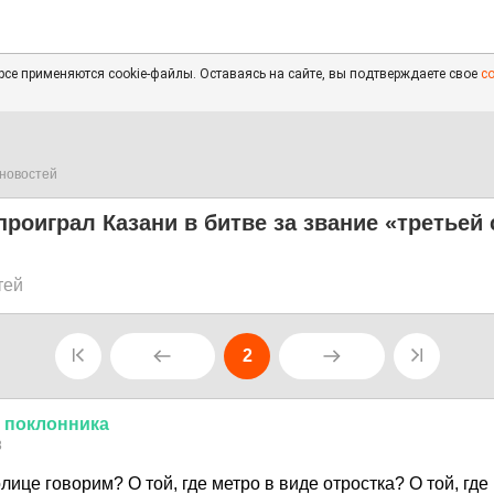
се применяются cookie-файлы. Оставаясь на сайте, вы подтверждаете свое
с
новостей
проиграл Казани в битве за звание «третьей
тей
2
поклонника
8
олице говорим? О той, где метро в виде отростка? О той, где