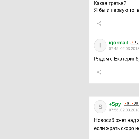
Какая третья?
Я бы и первую то, 
igormail
I
07:45, 02.03.201
Рядом с Екатеринбу
+Spy
S
07:56, 02.03.201
Новосиб ржет над 
если жрать скоро н