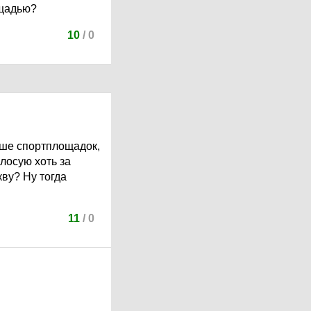
ощадью?
10
/
0
льше спортплощадок,
олосую хоть за
кву? Ну тогда
11
/
0