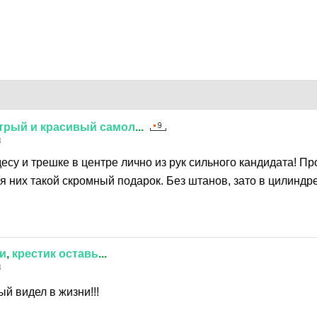
трый
и
красивый
самол
...
8
су и трешке в центре лично из рук сильного кандидата! П
я них такой скромный подарок. Без штанов, зато в цилиндр
и
,
крестик
оставь
...
8
й видел в жизни!!!