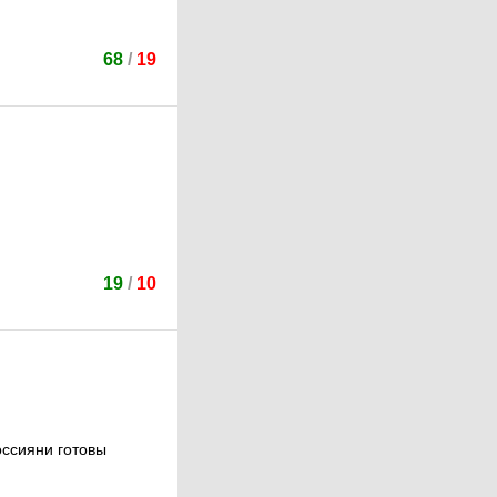
68
/
19
19
/
10
оссияни готовы