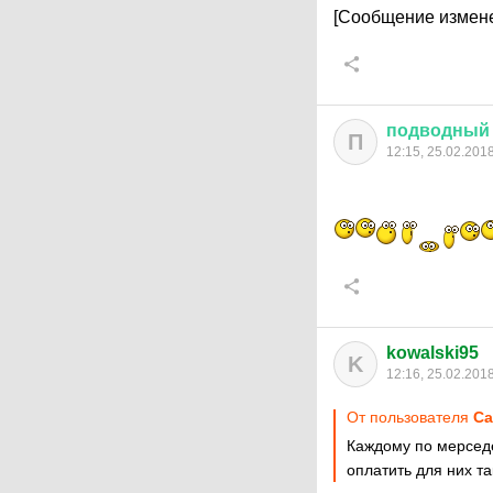
[Сообщение измене
подводный
П
12:15, 25.02.201
kowalski95
K
12:16, 25.02.201
От пользователя
Са
Каждому по мерседе
оплатить для них та