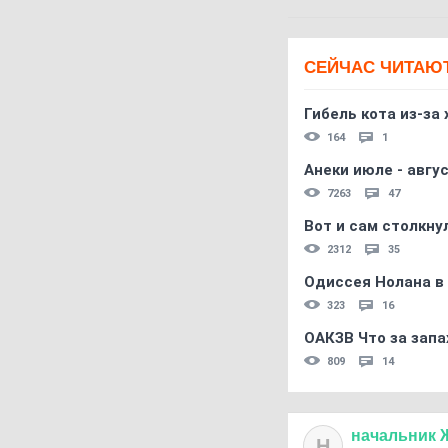
СЕЙЧАС ЧИТАЮ
Гибель кота из-за
164
1
Анеки июле - авгус
7263
47
Вот и сам столкнул
2312
35
Одиссея Нолана в
323
16
ОАКЗВ Что за запа
809
14
начальник
Н