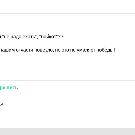
8
 "не надо ехать", "бойкот"??
нашим отчасти повезло, но это не умаляет победы!
ре
пить
8
вы