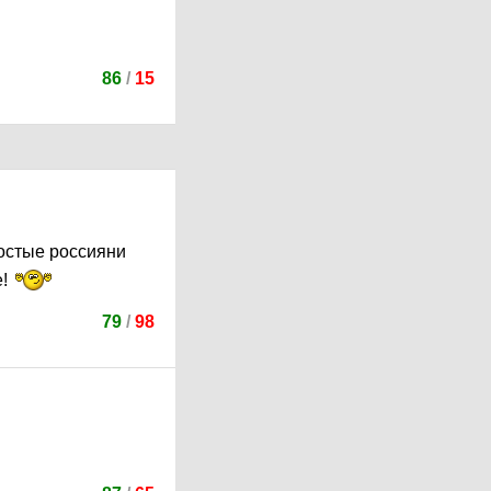
86
/
15
ростые россияни
е!
79
/
98