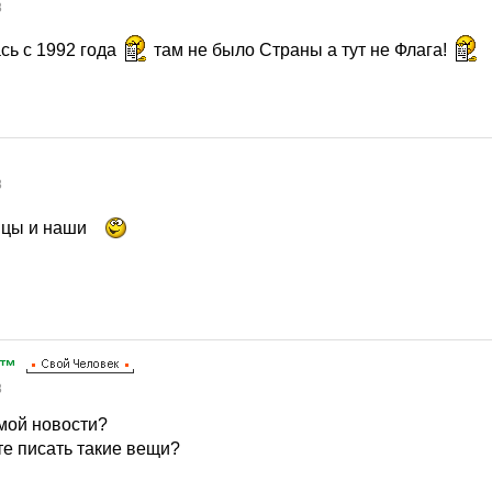
8
сь с 1992 года
там не было Страны а тут не Флага!
8
мцы и наши
n™
8
амой новости?
те писать такие вещи?