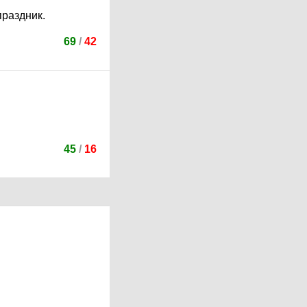
праздник.
69
/
42
45
/
16