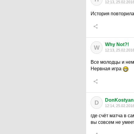
12:13, 25.02.201
История повторила
Why Not?!
W
12:13, 25.02.201
Все молодцы и не
Нервная игра
DonKostya
D
12:14, 25.02.201
где счёт матча в с
вы совсем не умее