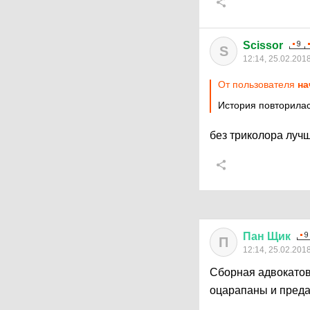
Scissor
S
12:14, 25.02.201
От пользователя
на
История повторилас
без триколора лучш
Пан
Щик
П
12:14, 25.02.201
Сборная адвокатов
оцарапаны и преда