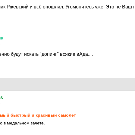
ик Ржевский и всё опошлил. Угомонитесь уже. Это не Ваш 
ик
8
нно будут искать "допинг" всякие вАда....
ds
8
мый быстрый и красивый самолет
о в медальном зачете.