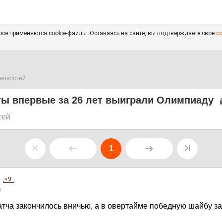
се применяются cookie-файлы. Оставаясь на сайте, вы подтверждаете свое
с
новостей
ты впервые за 26 лет выиграли Олимпиаду
тей
1
8
тча закончилось вничью, а в овертайме победную шайбу з