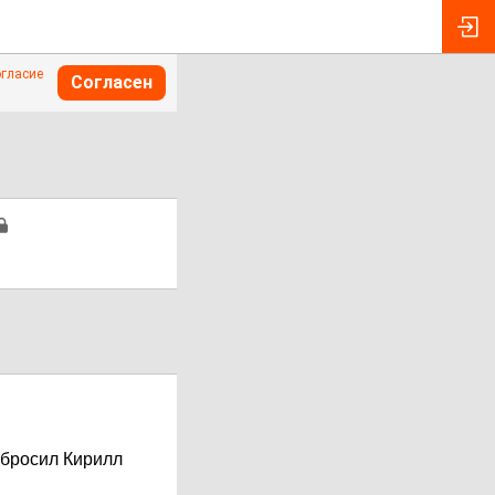
огласие
Согласен
абросил Кирилл