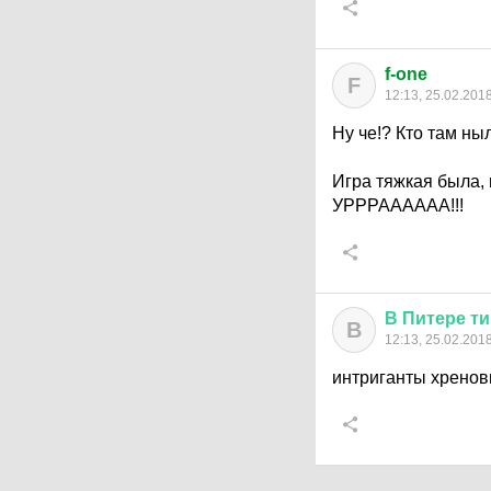
f-one
F
12:13, 25.02.201
Ну че!? Кто там ныл
Игра тяжкая была, 
УРРРАААААА!!!
В
Питере
ти
В
12:13, 25.02.201
интриганты хрено