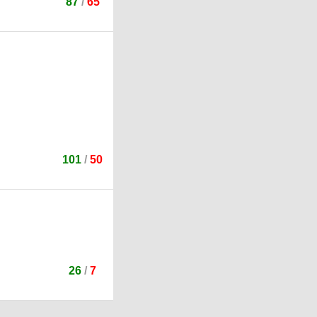
87
/
65
101
/
50
26
/
7