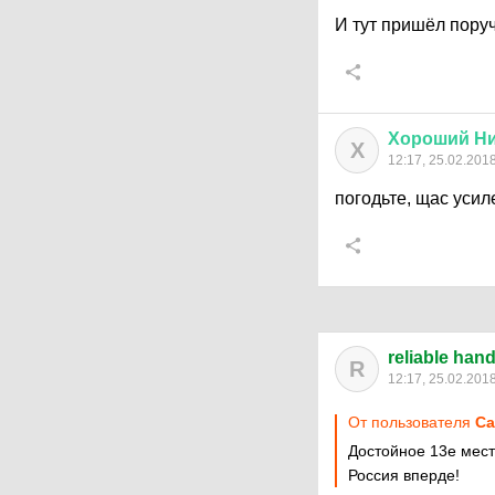
И тут пришёл поруч
Хороший
Н
Х
12:17, 25.02.201
погодьте, щас усиле
reliable han
R
12:17, 25.02.201
От пользователя
Са
Достойное 13е мест
Россия вперде!