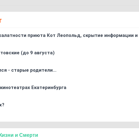
Т
 халатности приюта Кот Леопольд, скрытиe информации и
товские (до 9 августа)
ся - старые родители...
 кинотеатрах Екатеринбурга
х?
Жизни
и
Смерти