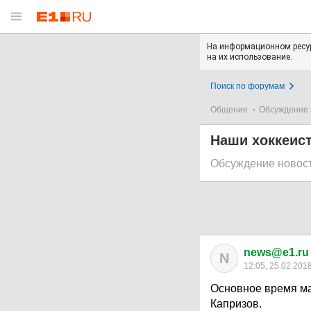
На информационном ресур
на их использование.
Поиск по форумам
Общение
Обсуждение 
Наши хоккеис
Обсуждение новос
news@e1.ru
N
12:05, 25.02.201
Основное время ма
Капризов.