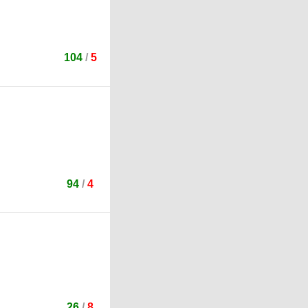
104
/
5
94
/
4
26
/
8